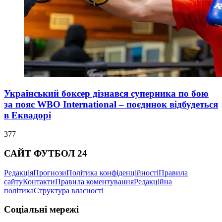
Український боксер дізнався суперника по бою
за пояс WBO International – поєдинок відбудеться
в Еквадорі
377
САЙТ ФУТБОЛ 24
Редакція
Прогнози
Політика конфіденційності
Правила
сайту
Контакти
Правила коментування
Редакційна
політика
Структура власності
Соціальні мережі