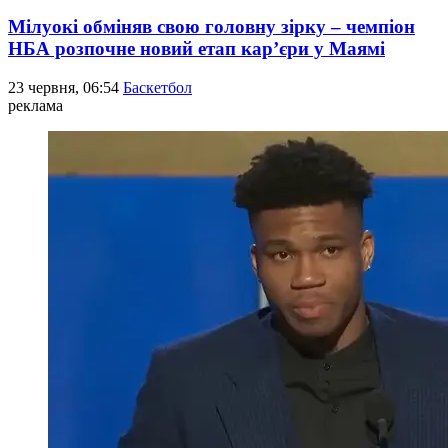
Мілуокі обміняв свою головну зірку – чемпіон
НБА розпочне новий етап кар’єри у Маямі
23 червня, 06:54
Баскетбол
реклама