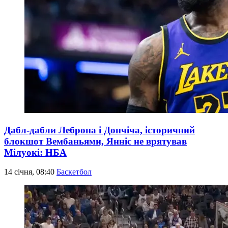
Дабл-дабли Леброна і Дончіча, історичний
блокшот Вембаньями, Янніс не врятував
Мілуокі: НБА
14 січня, 08:40
Баскетбол