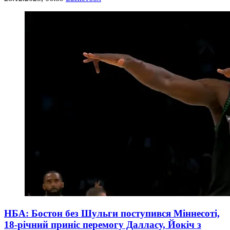
НБА: Бостон без Шульги поступився Міннесоті,
18-річний приніс перемогу Далласу, Йокіч з