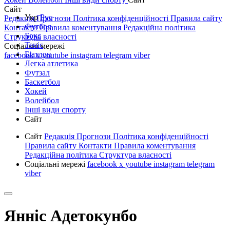
Сайт
Укр
Рус
Редакція
Прогнози
Політика конфіденційності
Правила сайту
Футбол
Контакти
Правила коментування
Редакційна політика
Бокс
Структура власності
Теніс
Соціальні мережі
Біатлон
facebook
x
youtube
instagram
telegram
viber
Легка атлетика
Футзал
Баскетбол
Хокей
Волейбол
Інші види спорту
Сайт
Сайт
Редакція
Прогнози
Політика конфіденційності
Правила сайту
Контакти
Правила коментування
Редакційна політика
Структура власності
Соціальні мережі
facebook
x
youtube
instagram
telegram
viber
Янніс Адетокунбо