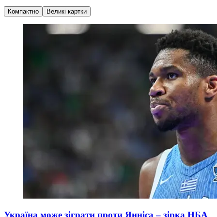
Компактно
Великі картки
Україна може зіграти проти Янніса – зірка НБА