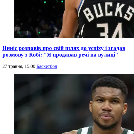
Янніс розповів про свій шлях до успіху і згадав
розмову з Кобі: "Я продавав речі на вулиці"
27 травня, 15:00
Баскетбол