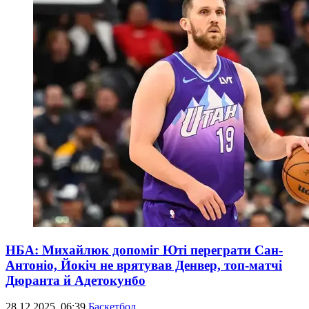
НБА: Михайлюк допоміг Юті переграти Сан-
Антоніо, Йокіч не врятував Денвер, топ-матчі
Дюранта й Адетокунбо
28.12.2025, 06:39
Баскетбол