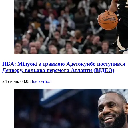
НБА: Мілуокі з травмою Адетокунбо поступився
Денверу, вольова перемога Атланти (ВІДЕО)
24 січня, 08:08
Баскетбол