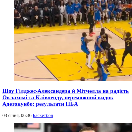
Шоу Гілджес-Александера й Мітчелла на радість
Оклахомі та Клівленду, переможний кидок
Адетокунбо: результати НБА
03 січня, 06:36
Баскетбол