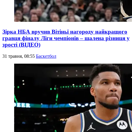
Зірка НБА вручив Вітіньї нагороду найкращого
гравця фіналу Ліги чемпіонів – шалена різниця у
зрості (ВІДЕО)
31 травня, 08:55
Баскетбол