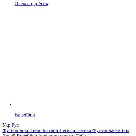
Олександр Усик
Волейбол
Укр
Рус
Футбол
Бокс
Теніс
Біатлон
Легка атлетика
Футзал
Баскетбол
Хокей
Волейбол
Інші види спорту
Сайт