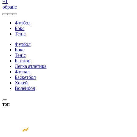
+
1
обране
Футбол
Бокс
Теніс
Футбол
Бокс
Теніс
Біатлон
Легка атлетика
Футзал
Баскетбол
Хокей
Волейбол
топ