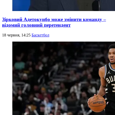
Зірковий Адетокунбо може змінити команду –
відомий головний перетендент
18 червня, 14:25
Баскетбол