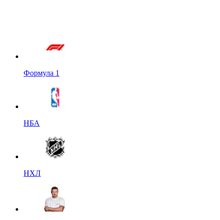
Формула 1
НБА
НХЛ