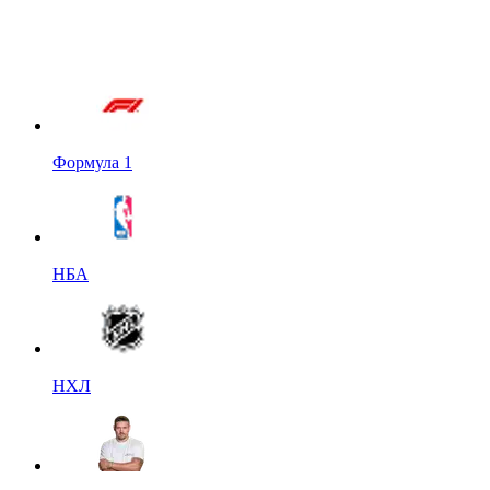
Формула 1
НБА
НХЛ