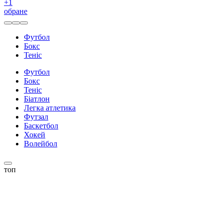
+
1
обране
Футбол
Бокс
Теніс
Футбол
Бокс
Теніс
Біатлон
Легка атлетика
Футзал
Баскетбол
Хокей
Волейбол
топ