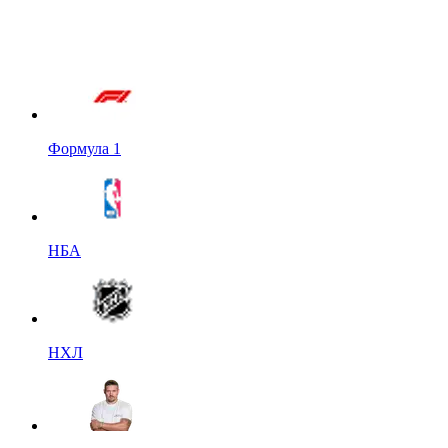
Формула 1
НБА
НХЛ