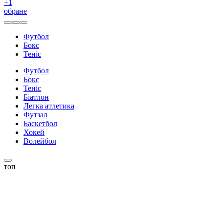
+
1
обране
Футбол
Бокс
Теніс
Футбол
Бокс
Теніс
Біатлон
Легка атлетика
Футзал
Баскетбол
Хокей
Волейбол
топ