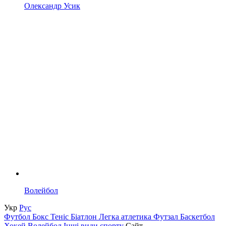
Олександр Усик
Волейбол
Укр
Рус
Футбол
Бокс
Теніс
Біатлон
Легка атлетика
Футзал
Баскетбол
Хокей
Волейбол
Інші види спорту
Сайт