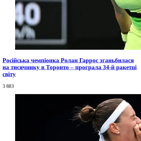
Російська чемпіонка Ролан Гаррос зганьбилася
на тисячнику в Торонто – програла 34-й ракетці
світу
3 883