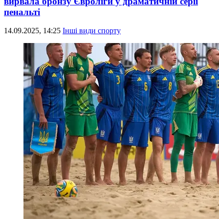
вирвала бронзу Євроліги у драматичній серії
пенальті
14.09.2025, 14:25
Інші види спорту