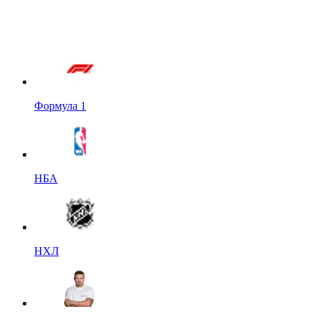
Формула 1
НБА
НХЛ