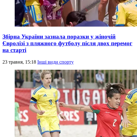
Збірна України зазнала поразки у жіночій
Євролізі з пляжного футболу після двох перемог
на старті
23 травня, 15:18
Інші види спорту