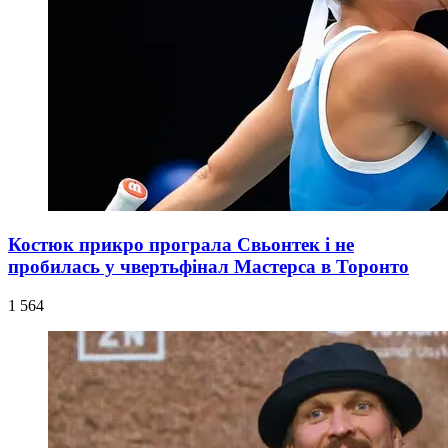
Костюк прикро програла Свьонтек і не
пробилась у чвертьфінал Мастерса в Торонто
1 564