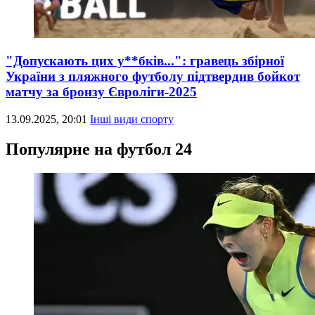
"Допускають цих у**бків...": гравець збірної
України з пляжного футболу підтвердив бойкот
матчу за бронзу Євроліги-2025
13.09.2025, 20:01
Інші види спорту
Популярне на футбол 24