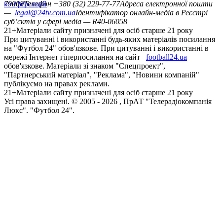
конференцій
79008
Телефон +380 (32) 229-77-77
Адреса електронної пошти
—
legal@24tv.com.ua
Ідентифікатор онлайн-медіа в Реєстрі
суб’єктів у сфері медіа — R40-06058
21+
Матеріали сайту призначені для осіб старше 21 року
При цитуванні і використанні будь-яких матеріалів посилання
на "Футбол 24" обов'язкове. При цитуванні і використанні в
мережі Інтернет гіперпосилання на сайт
football24.ua
обов'язкове. Матеріали зі знаком "Спецпроект",
"Партнерський матеріал", "Реклама", "Новини компаній"
публікуємо на правах реклами.
21+
Матеріали сайту призначені для осіб старше 21 року
Усi права захищенi. © 2005 -
2026
, ПрАТ "Телерадіокомпанія
Люкс". "Футбол 24".