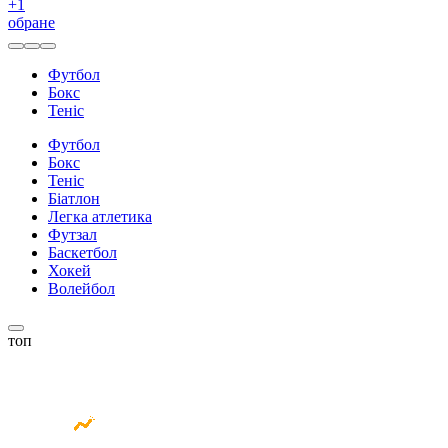
+
1
обране
Футбол
Бокс
Теніс
Футбол
Бокс
Теніс
Біатлон
Легка атлетика
Футзал
Баскетбол
Хокей
Волейбол
топ