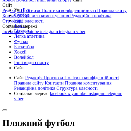
Сайт
Укр
Рус
Редакція
Прогнози
Політика конфіденційності
Правила сайту
Футбол
Контакти
Правила коментування
Редакційна політика
Бокс
Структура власності
Теніс
Соціальні мережі
Біатлон
facebook
x
youtube
instagram
telegram
viber
Легка атлетика
Футзал
Баскетбол
Хокей
Волейбол
Інші види спорту
Сайт
Сайт
Редакція
Прогнози
Політика конфіденційності
Правила сайту
Контакти
Правила коментування
Редакційна політика
Структура власності
Соціальні мережі
facebook
x
youtube
instagram
telegram
viber
Пляжний футбол