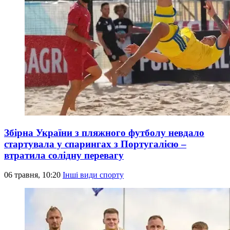
Збірна України з пляжного футболу невдало
стартувала у спарингах з Португалією –
втратила солідну перевагу
06 травня, 10:20
Інші види спорту