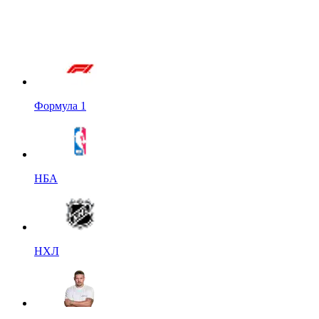
Формула 1
НБА
НХЛ