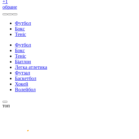
+
1
обране
Футбол
Бокс
Теніс
Футбол
Бокс
Теніс
Біатлон
Легка атлетика
Футзал
Баскетбол
Хокей
Волейбол
топ