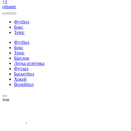
+
1
обране
Футбол
Бокс
Теніс
Футбол
Бокс
Теніс
Біатлон
Легка атлетика
Футзал
Баскетбол
Хокей
Волейбол
топ