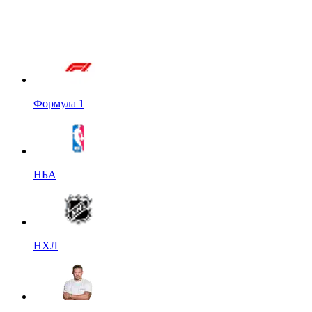
Формула 1
НБА
НХЛ