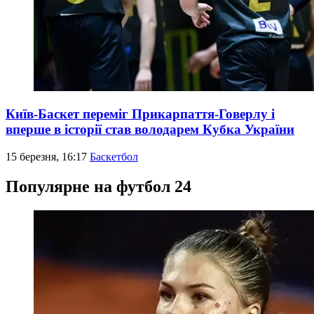
Київ-Баскет переміг Прикарпаття-Говерлу і
вперше в історії став володарем Кубка України
15 березня, 16:17
Баскетбол
Популярне на футбол 24