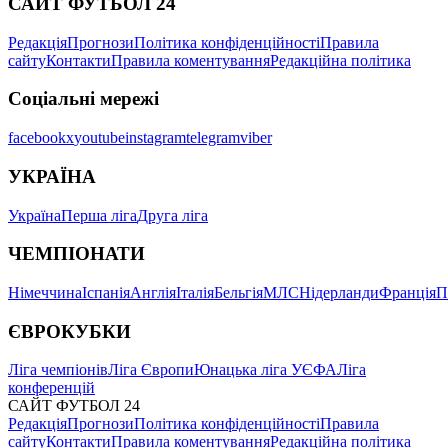
САЙТ ФУТБОЛ 24
Редакція
Прогнози
Політика конфіденційності
Правила
сайту
Контакти
Правила коментування
Редакційна політика
Соціальні мережі
facebook
x
youtube
instagram
telegram
viber
УКРАЇНА
Україна
Перша ліга
Друга ліга
ЧЕМПІОНАТИ
Німеччина
Іспанія
Англія
Італія
Бельгія
МЛС
Нідерланди
Франція
П
ЄВРОКУБКИ
Ліга чемпіонів
Ліга Європи
Юнацька ліга УЄФА
Ліга
конференцій
САЙТ ФУТБОЛ 24
Редакція
Прогнози
Політика конфіденційності
Правила
сайту
Контакти
Правила коментування
Редакційна політика