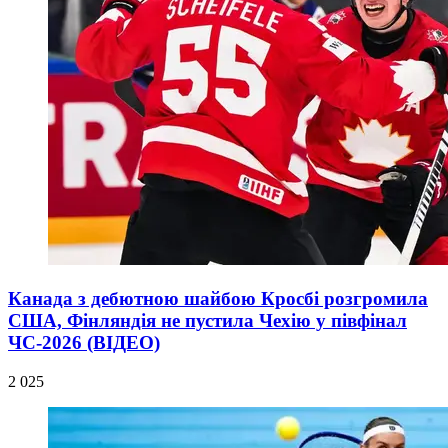
Канада з дебютною шайбою Кросбі розгромила
США, Фінляндія не пустила Чехію у півфінал
ЧС-2026 (ВІДЕО)
2 025