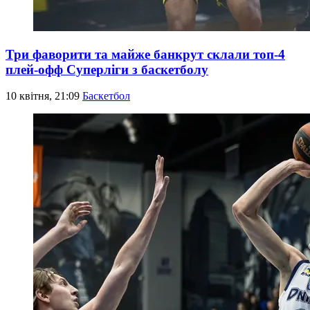
Три фаворити та майже банкрут склали топ-4
плей-офф Суперліги з баскетболу
10 квітня, 21:09
Баскетбол