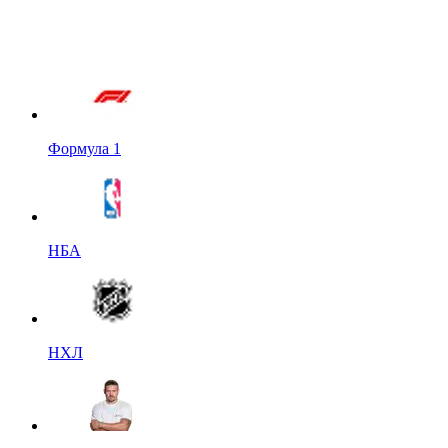
Формула 1
НБА
НХЛ