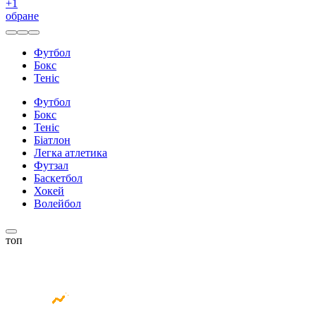
+
1
обране
Футбол
Бокс
Теніс
Футбол
Бокс
Теніс
Біатлон
Легка атлетика
Футзал
Баскетбол
Хокей
Волейбол
топ