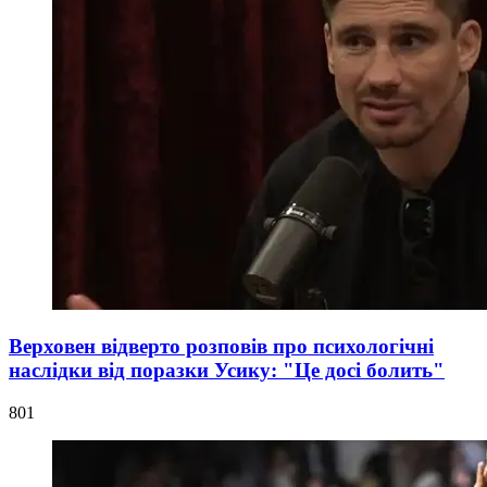
Верховен відверто розповів про психологічні
наслідки від поразки Усику: "Це досі болить"
801