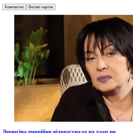
Компактно
Великі картки
Дерюгіна емоційно відреагувала на удар по