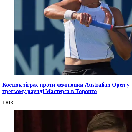
Костюк зіграє проти чемпіонки Australian Open у
третьому раунді Мастерса в Торонто
1 813