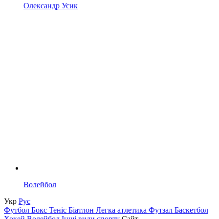
Олександр Усик
Волейбол
Укр
Рус
Футбол
Бокс
Теніс
Біатлон
Легка атлетика
Футзал
Баскетбол
Хокей
Волейбол
Інші види спорту
Сайт