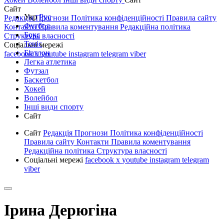
Сайт
Укр
Рус
Редакція
Прогнози
Політика конфіденційності
Правила сайту
Футбол
Контакти
Правила коментування
Редакційна політика
Бокс
Структура власності
Теніс
Соціальні мережі
Біатлон
facebook
x
youtube
instagram
telegram
viber
Легка атлетика
Футзал
Баскетбол
Хокей
Волейбол
Інші види спорту
Сайт
Сайт
Редакція
Прогнози
Політика конфіденційності
Правила сайту
Контакти
Правила коментування
Редакційна політика
Структура власності
Соціальні мережі
facebook
x
youtube
instagram
telegram
viber
Ірина Дерюгіна