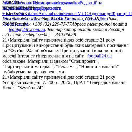
сайту
facebook
УКРАЇНА
Контакти
x
youtube
Правила коментування
instagram
telegram
viber
Редакційна
політика
Україна
ЧЕМПІОНАТИ
Перша ліга
Структура власності
Друга ліга
Німеччина
ЄВРОКУБКИ
Іспанія
Англія
Італія
Бельгія
МЛС
Нідерланди
Франція
П
Ліга чемпіонів
Онлайн-медіа «Футбол 24»
Ліга Європи
Юнацька ліга УЄФА
пл. Галицька, буд. 15, м. Львів,
Ліга
конференцій
79008
Телефон +380 (32) 229-77-77
Адреса електронної пошти
—
legal@24tv.com.ua
Ідентифікатор онлайн-медіа в Реєстрі
суб’єктів у сфері медіа — R40-06058
21+
Матеріали сайту призначені для осіб старше 21 року
При цитуванні і використанні будь-яких матеріалів посилання
на "Футбол 24" обов'язкове. При цитуванні і використанні в
мережі Інтернет гіперпосилання на сайт
football24.ua
обов'язкове. Матеріали зі знаком "Спецпроект",
"Партнерський матеріал", "Реклама", "Новини компаній"
публікуємо на правах реклами.
21+
Матеріали сайту призначені для осіб старше 21 року
Усi права захищенi. © 2005 -
2026
, ПрАТ "Телерадіокомпанія
Люкс". "Футбол 24".