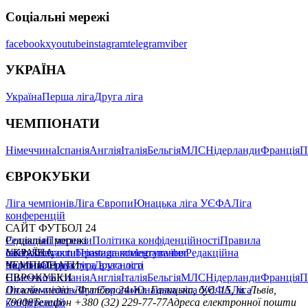
Соціальні мережі
facebook
x
youtube
instagram
telegram
viber
УКРАЇНА
Україна
Перша ліга
Друга ліга
ЧЕМПІОНАТИ
Німеччина
Іспанія
Англія
Італія
Бельгія
МЛС
Нідерланди
Франція
П
ЄВРОКУБКИ
Ліга чемпіонів
Ліга Європи
Юнацька ліга УЄФА
Ліга
конференцій
САЙТ ФУТБОЛ 24
Редакція
Соціальні мережі
Прогнози
Політика конфіденційності
Правила
сайту
facebook
УКРАЇНА
Контакти
x
youtube
Правила коментування
instagram
telegram
viber
Редакційна
політика
Україна
ЧЕМПІОНАТИ
Перша ліга
Структура власності
Друга ліга
Німеччина
ЄВРОКУБКИ
Іспанія
Англія
Італія
Бельгія
МЛС
Нідерланди
Франція
П
Ліга чемпіонів
Онлайн-медіа «Футбол 24»
Ліга Європи
Юнацька ліга УЄФА
пл. Галицька, буд. 15, м. Львів,
Ліга
конференцій
79008
Телефон +380 (32) 229-77-77
Адреса електронної пошти