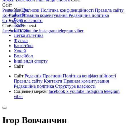
Сайт
Укр
Рус
Редакція
Прогнози
Політика конфіденційності
Правила сайту
Футбол
Контакти
Правила коментування
Редакційна політика
Бокс
Структура власності
Теніс
Соціальні мережі
Біатлон
facebook
x
youtube
instagram
telegram
viber
Легка атлетика
Футзал
Баскетбол
Хокей
Волейбол
Інші види спорту
Сайт
Сайт
Редакція
Прогнози
Політика конфіденційності
Правила сайту
Контакти
Правила коментування
Редакційна політика
Структура власності
Соціальні мережі
facebook
x
youtube
instagram
telegram
viber
Ігор Вовчанчин