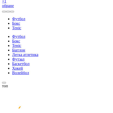
+
1
обране
Футбол
Бокс
Теніс
Футбол
Бокс
Теніс
Біатлон
Легка атлетика
Футзал
Баскетбол
Хокей
Волейбол
топ