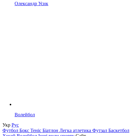
Олександр Усик
Волейбол
Укр
Рус
Футбол
Бокс
Теніс
Біатлон
Легка атлетика
Футзал
Баскетбол
Хокей
Волейбол
Інші види спорту
Сайт