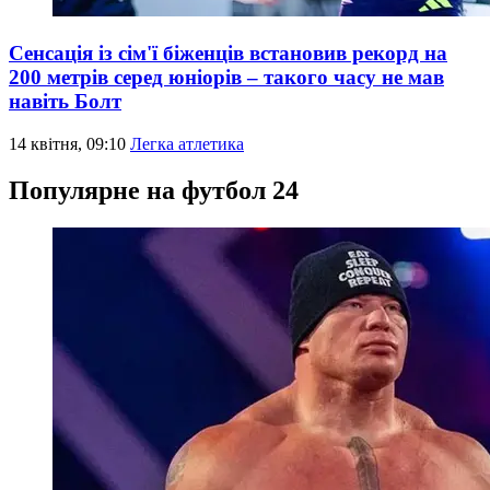
Сенсація із сім'ї біженців встановив рекорд на
200 метрів серед юніорів – такого часу не мав
навіть Болт
14 квітня, 09:10
Легка атлетика
Популярне на футбол 24