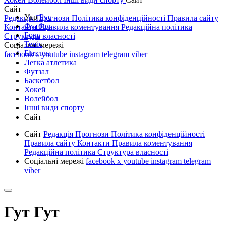
Сайт
Укр
Рус
Редакція
Прогнози
Політика конфіденційності
Правила сайту
Футбол
Контакти
Правила коментування
Редакційна політика
Бокс
Структура власності
Теніс
Соціальні мережі
Біатлон
facebook
x
youtube
instagram
telegram
viber
Легка атлетика
Футзал
Баскетбол
Хокей
Волейбол
Інші види спорту
Сайт
Сайт
Редакція
Прогнози
Політика конфіденційності
Правила сайту
Контакти
Правила коментування
Редакційна політика
Структура власності
Соціальні мережі
facebook
x
youtube
instagram
telegram
viber
Гут Гут