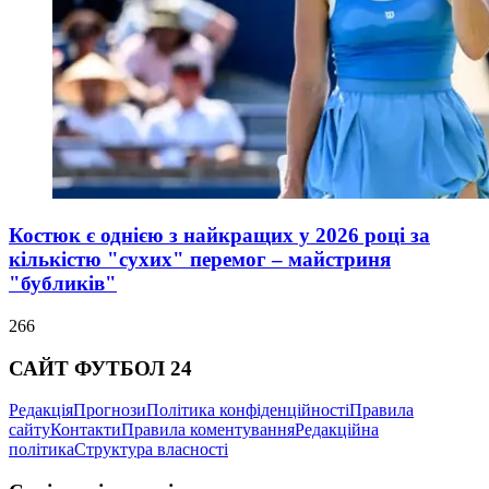
Костюк є однією з найкращих у 2026 році за
кількістю "сухих" перемог – майстриня
"бубликів"
266
САЙТ ФУТБОЛ 24
Редакція
Прогнози
Політика конфіденційності
Правила
сайту
Контакти
Правила коментування
Редакційна
політика
Структура власності