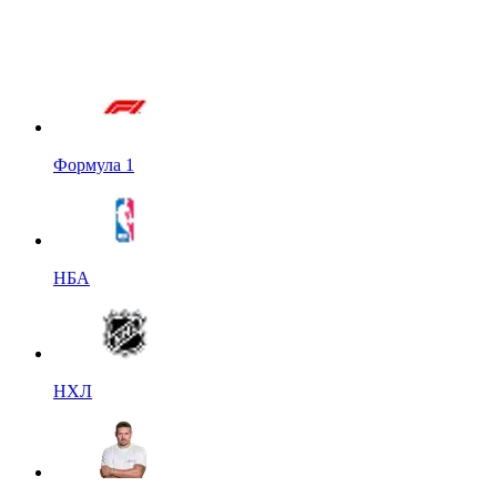
Формула 1
НБА
НХЛ