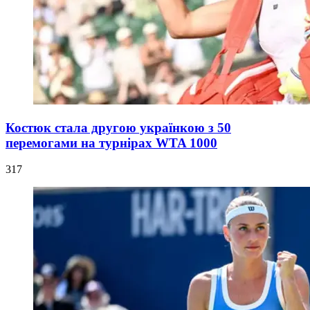
Костюк стала другою українкою з 50
перемогами на турнірах WTA 1000
317