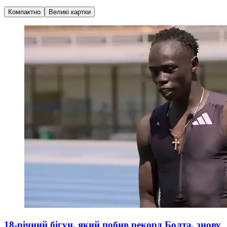
Компактно
Великі картки
18-річний бігун, який побив рекорд Болта, знову