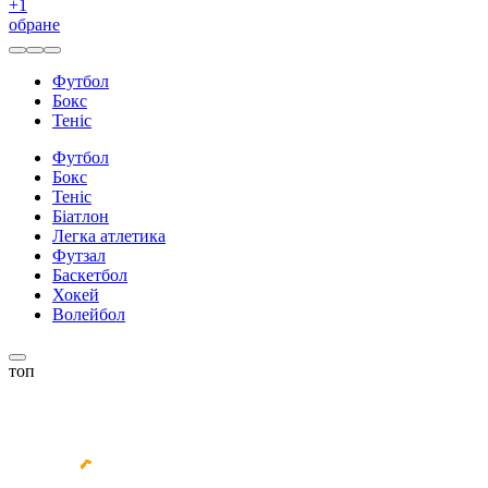
+
1
обране
Футбол
Бокс
Теніс
Футбол
Бокс
Теніс
Біатлон
Легка атлетика
Футзал
Баскетбол
Хокей
Волейбол
топ