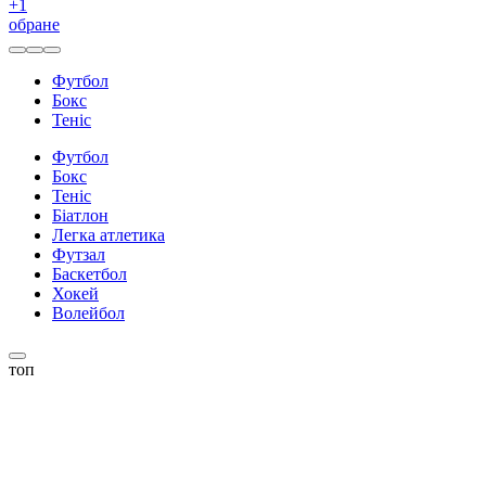
+
1
обране
Футбол
Бокс
Теніс
Футбол
Бокс
Теніс
Біатлон
Легка атлетика
Футзал
Баскетбол
Хокей
Волейбол
топ