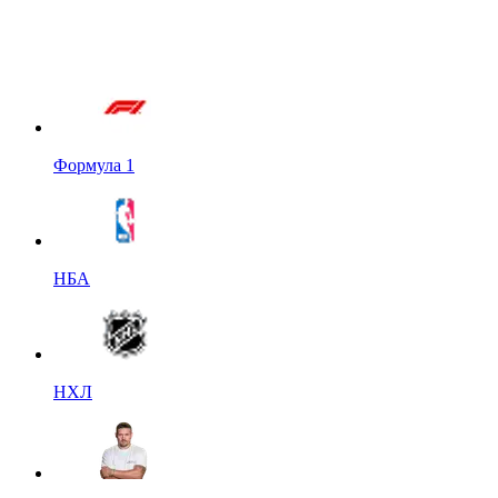
Формула 1
НБА
НХЛ