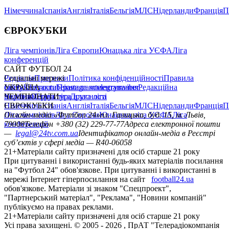
Німеччина
Іспанія
Англія
Італія
Бельгія
МЛС
Нідерланди
Франція
П
ЄВРОКУБКИ
Ліга чемпіонів
Ліга Європи
Юнацька ліга УЄФА
Ліга
конференцій
САЙТ ФУТБОЛ 24
Редакція
Соціальні мережі
Прогнози
Політика конфіденційності
Правила
сайту
facebook
УКРАЇНА
Контакти
x
youtube
Правила коментування
instagram
telegram
viber
Редакційна
політика
Україна
ЧЕМПІОНАТИ
Перша ліга
Структура власності
Друга ліга
Німеччина
ЄВРОКУБКИ
Іспанія
Англія
Італія
Бельгія
МЛС
Нідерланди
Франція
П
Ліга чемпіонів
Онлайн-медіа «Футбол 24»
Ліга Європи
Юнацька ліга УЄФА
пл. Галицька, буд. 15, м. Львів,
Ліга
конференцій
79008
Телефон +380 (32) 229-77-77
Адреса електронної пошти
—
legal@24tv.com.ua
Ідентифікатор онлайн-медіа в Реєстрі
суб’єктів у сфері медіа — R40-06058
21+
Матеріали сайту призначені для осіб старше 21 року
При цитуванні і використанні будь-яких матеріалів посилання
на "Футбол 24" обов'язкове. При цитуванні і використанні в
мережі Інтернет гіперпосилання на сайт
football24.ua
обов'язкове. Матеріали зі знаком "Спецпроект",
"Партнерський матеріал", "Реклама", "Новини компаній"
публікуємо на правах реклами.
21+
Матеріали сайту призначені для осіб старше 21 року
Усi права захищенi. © 2005 -
2026
, ПрАТ "Телерадіокомпанія