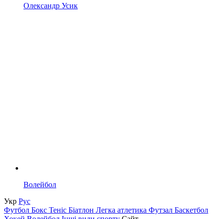
Олександр Усик
Волейбол
Укр
Рус
Футбол
Бокс
Теніс
Біатлон
Легка атлетика
Футзал
Баскетбол
Хокей
Волейбол
Інші види спорту
Сайт