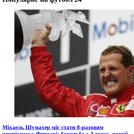
Міхаель Шумахер міг стати 8-разовим
чемпіоном у Феррарі: боротьба з Алонсо, новий