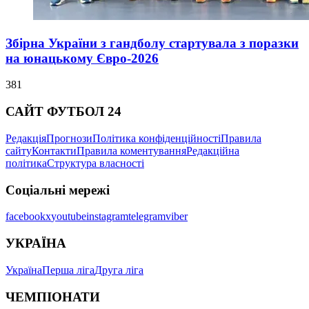
Збірна України з гандболу стартувала з поразки
на юнацькому Євро-2026
381
САЙТ ФУТБОЛ 24
Редакція
Прогнози
Політика конфіденційності
Правила
сайту
Контакти
Правила коментування
Редакційна
політика
Структура власності
Соціальні мережі
facebook
x
youtube
instagram
telegram
viber
УКРАЇНА
Україна
Перша ліга
Друга ліга
ЧЕМПІОНАТИ