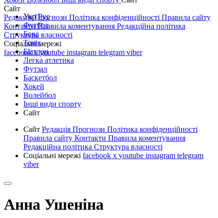
Сайт
Укр
Рус
Редакція
Прогнози
Політика конфіденційності
Правила сайту
Футбол
Контакти
Правила коментування
Редакційна політика
Бокс
Структура власності
Теніс
Соціальні мережі
Біатлон
facebook
x
youtube
instagram
telegram
viber
Легка атлетика
Футзал
Баскетбол
Хокей
Волейбол
Інші види спорту
Сайт
Сайт
Редакція
Прогнози
Політика конфіденційності
Правила сайту
Контакти
Правила коментування
Редакційна політика
Структура власності
Соціальні мережі
facebook
x
youtube
instagram
telegram
viber
Анна Ушеніна