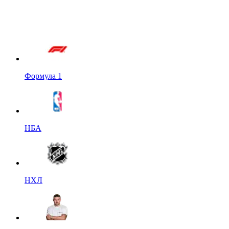
Формула 1
НБА
НХЛ