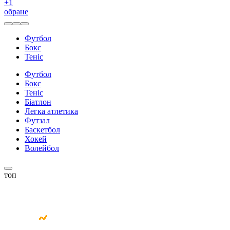
+
1
обране
Футбол
Бокс
Теніс
Футбол
Бокс
Теніс
Біатлон
Легка атлетика
Футзал
Баскетбол
Хокей
Волейбол
топ