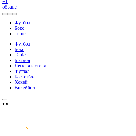
+
1
обране
Футбол
Бокс
Теніс
Футбол
Бокс
Теніс
Біатлон
Легка атлетика
Футзал
Баскетбол
Хокей
Волейбол
топ