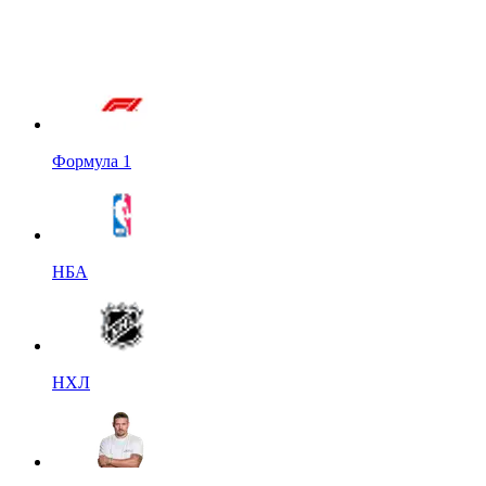
Формула 1
НБА
НХЛ