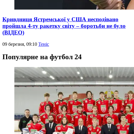
Кривдниця Ястремської у США несподівано
пройшла 4-ту ракетку світу – боротьби не було
(ВІДЕО)
09 березня, 09:10
Теніс
Популярне на футбол 24