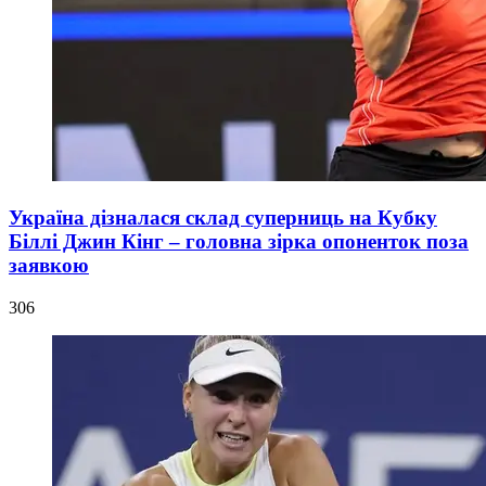
Україна дізналася склад суперниць на Кубку
Біллі Джин Кінг – головна зірка опоненток поза
заявкою
306