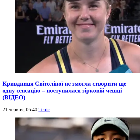
Кривдниця Світоліної не змогла створити ще
одну сенсацію – поступилася зірковій чешці
(ВІДЕО)
21 червня, 05:40
Теніс