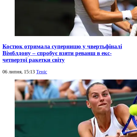
Костюк отримала суперницю у чвертьфіналі
Вімблдону – спробує взяти реванш в екс-
четвертої ракетки світу
06 липня, 15:13
Теніс