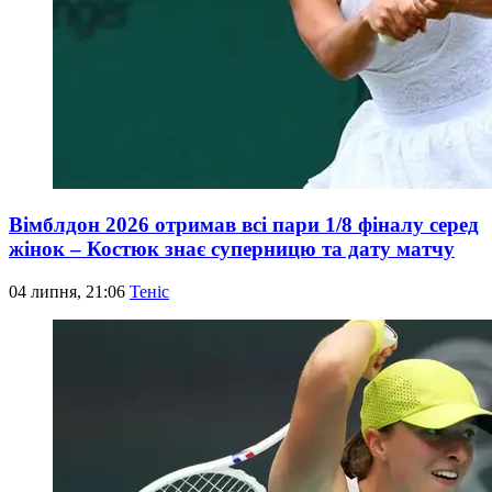
Вімблдон 2026 отримав всі пари 1/8 фіналу серед
жінок – Костюк знає суперницю та дату матчу
04 липня, 21:06
Теніс