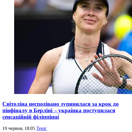
Світоліна несподівано зупинилася за крок до
півфіналу в Берліні – українка поступилася
сенсаційній філіппінці
19 червня, 18:05
Теніс