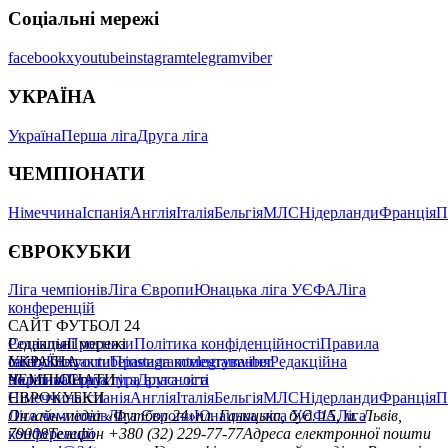
Соціальні мережі
facebook
x
youtube
instagram
telegram
viber
УКРАЇНА
Україна
Перша ліга
Друга ліга
ЧЕМПІОНАТИ
Німеччина
Іспанія
Англія
Італія
Бельгія
МЛС
Нідерланди
Франція
П
ЄВРОКУБКИ
Ліга чемпіонів
Ліга Європи
Юнацька ліга УЄФА
Ліга
конференцій
САЙТ ФУТБОЛ 24
Редакція
Соціальні мережі
Прогнози
Політика конфіденційності
Правила
сайту
facebook
УКРАЇНА
Контакти
x
youtube
Правила коментування
instagram
telegram
viber
Редакційна
політика
Україна
ЧЕМПІОНАТИ
Перша ліга
Структура власності
Друга ліга
Німеччина
ЄВРОКУБКИ
Іспанія
Англія
Італія
Бельгія
МЛС
Нідерланди
Франція
П
Ліга чемпіонів
Онлайн-медіа «Футбол 24»
Ліга Європи
Юнацька ліга УЄФА
пл. Галицька, буд. 15, м. Львів,
Ліга
конференцій
79008
Телефон +380 (32) 229-77-77
Адреса електронної пошти