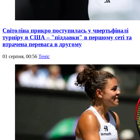
Світоліна прикро поступилась у чвертьфіналі
турніру в США – "піддавки" в першому сеті та
втрачена перевага в другому
01 серпня, 00:56
Теніс