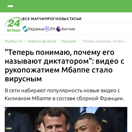
ВСЕ МАТЧИ
ПРОГНОЗЫ
СТАТЬИ
Украина
ЛЧ
Англия
Футбол 24
Новости футбола
Франция
"Теперь понимаю, почему его называют диктатором": видео с рукопожатием Мбаппе стало вирусным
"Теперь понимаю, почему его
называют диктатором": видео с
рукопожатием Мбаппе стало
вирусным
В сети набирают популярность новые видео с
Килианом Мбаппе в составе сборной Франции.