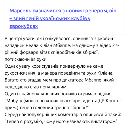
Марсель визначився з новим тренером, він
– злий геній українських клубів у
єврокубках
У центрі уваги, як і очікувалося, опинився зірковий
нападник Реала Кіліан Мбаппе. На одному з відео 27-
річний форвард вітає співробітників збірної,
потискаючи їм руки.
Однак увагу користувачів привернуло не саме
рукостискання, а манера поведінки та рухи Кіліана.
Багато хто згадав мем про диктатора Мбаппе, який
нещодавно став популярним.
Один із найпопулярніших роликів отримав підпис:
"Мобуту (мова про колишнього президента ДР Конго –
прим.) тепер головний тренер збірної?"
Серед найпопулярніших коментарів опинився й такий:
"Тепер я розумію, чому його називають диктатором".