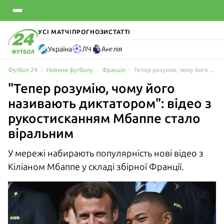
УСІ МАТЧІ
ПРОГНОЗИ
СТАТТІ
Україна
ЛЧ
Англія
Футбол 24
Новини футболу
Франція
Тепер розумію, чому його називають диктатором: відео з рукостисканням Мбаппе стало віральним
"Тепер розумію, чому його
називають диктатором": відео з
рукостисканням Мбаппе стало
віральним
У мережі набирають популярність нові відео з
Кіліаном Мбаппе у складі збірної Франції.