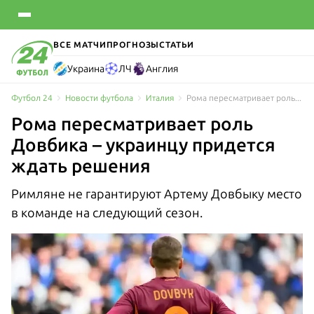
ВСЕ МАТЧИ
ПРОГНОЗЫ
СТАТЬИ
Украина
ЛЧ
Англия
Футбол 24
Новости футбола
Италия
Рома пересматривает роль Довбика – украинцу придется ждать решения
Рома пересматривает роль
Довбика – украинцу придется
ждать решения
Римляне не гарантируют Артему Довбыку место
в команде на следующий сезон.