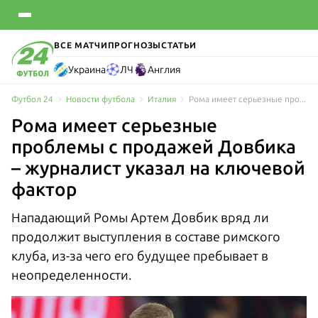
ВСЕ МАТЧИ
ПРОГНОЗЫ
СТАТЬИ
Украина
ЛЧ
Англия
Футбол 24
Новости футбола
Италия
Рома имеет серьезные проблемы с продажей Довбика – журналист указал на ключевой фактор
Рома имеет серьезные
проблемы с продажей Довбика
– журналист указал на ключевой
фактор
Нападающий Ромы Артем Довбик вряд ли
продолжит выступления в составе римского
клуба, из-за чего его будущее пребывает в
неопределенности.