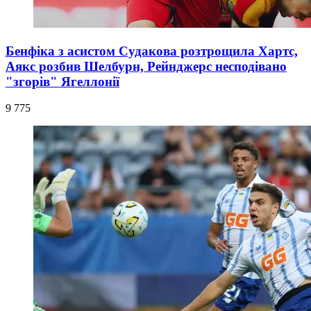
Бенфіка з асистом Судакова розтрощила Хартс,
Аякс розбив Шелбурн, Рейнджерс несподівано
"згорів" Ягеллонії
9 775