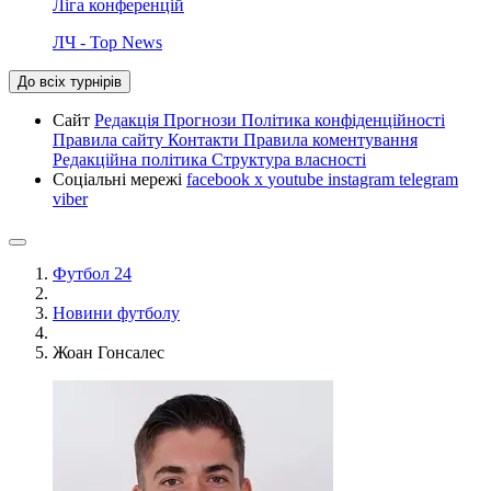
Ліга конференцій
ЛЧ - Top News
До всіх турнірів
Сайт
Редакція
Прогнози
Політика конфіденційності
Правила сайту
Контакти
Правила коментування
Редакційна політика
Структура власності
Соціальні мережі
facebook
x
youtube
instagram
telegram
viber
Футбол 24
Новини футболу
Жоан Гонсалес