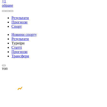
+
1
обране
Результати
Прогнози
Спорт
Новини спорту
Результати
Турніри
Статті
Прогнози
Трансфери
топ