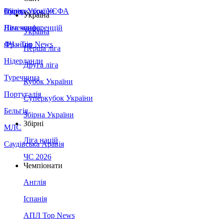
Збірна України
Італія
Суперкубок УЄФА
Україна
Німеччина
Ліга конференцій
Україна
Франція
ЛЧ - Top News
Перша ліга
Нідерланди
Друга ліга
Туреччина
Кубок України
Португалія
Суперкубок України
Бельгія
Збірна України
Збірні
МЛС
Ліга націй
Саудівська Аравія
ЧС 2026
Чемпіонати
Англія
Іспанія
АПЛ Top News