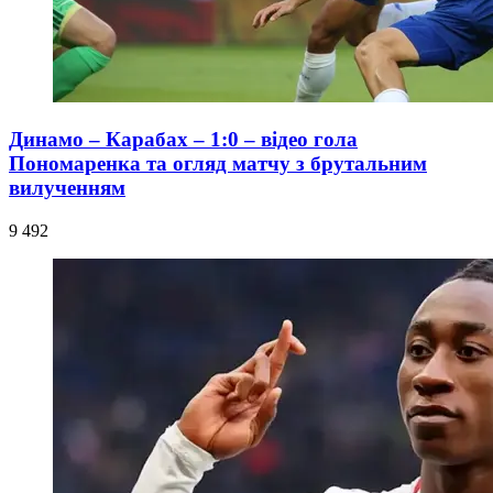
Динамо – Карабах – 1:0 – відео гола
Пономаренка та огляд матчу з брутальним
вилученням
9 492