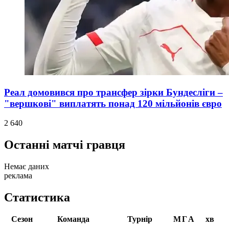
Реал домовився про трансфер зірки Бундесліги –
"вершкові" виплатять понад 120 мільйонів євро
2 640
Останні матчі гравця
Немає даних
реклама
Статистика
Сезон
Команда
Турнір
М
Г
А
хв