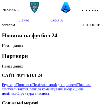
2024/2025
-
-
-
-
-
-
Лечче
Серія А
загалом
0
0
0
0
0
0ʼ
Новини на футбол 24
Немає даних
Партнери
Немає даних
САЙТ ФУТБОЛ 24
Редакція
Прогнози
Політика конфіденційності
Правила
сайту
Контакти
Правила коментування
Редакційна
політика
Структура власності
Соціальні мережі