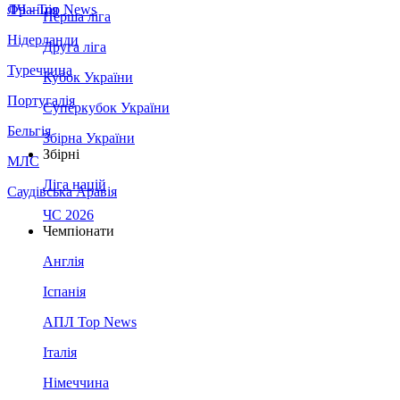
Франція
ЛЧ - Top News
Перша ліга
Нідерланди
Друга ліга
Туреччина
Кубок України
Португалія
Суперкубок України
Бельгія
Збірна України
Збірні
МЛС
Ліга націй
Саудівська Аравія
ЧС 2026
Чемпіонати
Англія
Іспанія
АПЛ Top News
Італія
Німеччина