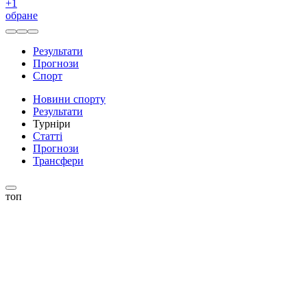
+
1
обране
Результати
Прогнози
Спорт
Новини спорту
Результати
Турніри
Статті
Прогнози
Трансфери
топ