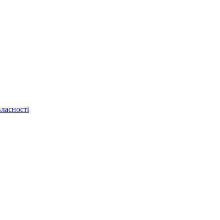
ласності