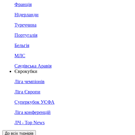
Франція
Нідерланди
Туреччина
Португалія
Бельгія
МЛС
Саудівська Аравія
Єврокубки
Ліга чемпіонів
Ліга Європи
Суперкубок УЄФА
Ліга конференцій
ЛЧ - Top News
До всіх турнірів