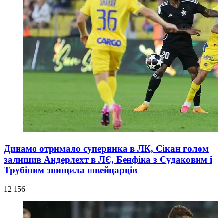
Динамо отримало суперника в ЛК, Сікан голом
залишив Андерлехт в ЛЄ, Бенфіка з Судаковим і
Трубіним знищила швейцарців
12 156