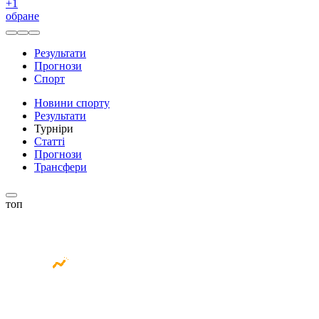
+
1
обране
Результати
Прогнози
Спорт
Новини спорту
Результати
Турніри
Статті
Прогнози
Трансфери
топ