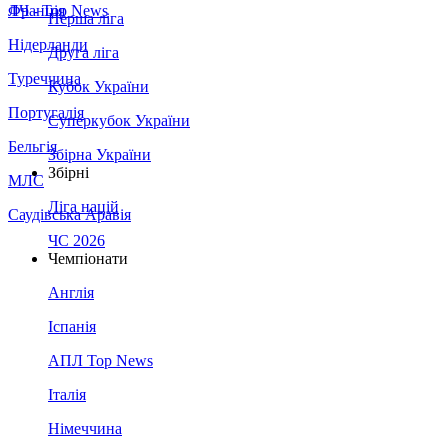
Франція
ЛЧ - Top News
Перша ліга
Нідерланди
Друга ліга
Туреччина
Кубок України
Португалія
Суперкубок України
Бельгія
Збірна України
Збірні
МЛС
Ліга націй
Саудівська Аравія
ЧС 2026
Чемпіонати
Англія
Іспанія
АПЛ Top News
Італія
Німеччина