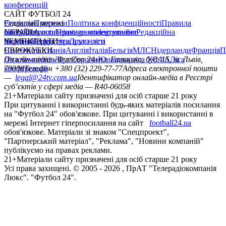
конференцій
САЙТ ФУТБОЛ 24
Редакція
Соціальні мережі
Прогнози
Політика конфіденційності
Правила
сайту
facebook
УКРАЇНА
Контакти
x
youtube
Правила коментування
instagram
telegram
viber
Редакційна
політика
Україна
ЧЕМПІОНАТИ
Перша ліга
Структура власності
Друга ліга
Німеччина
ЄВРОКУБКИ
Іспанія
Англія
Італія
Бельгія
МЛС
Нідерланди
Франція
П
Ліга чемпіонів
Онлайн-медіа «Футбол 24»
Ліга Європи
Юнацька ліга УЄФА
пл. Галицька, буд. 15, м. Львів,
Ліга
конференцій
79008
Телефон +380 (32) 229-77-77
Адреса електронної пошти
—
legal@24tv.com.ua
Ідентифікатор онлайн-медіа в Реєстрі
суб’єктів у сфері медіа — R40-06058
21+
Матеріали сайту призначені для осіб старше 21 року
При цитуванні і використанні будь-яких матеріалів посилання
на "Футбол 24" обов'язкове. При цитуванні і використанні в
мережі Інтернет гіперпосилання на сайт
football24.ua
обов'язкове. Матеріали зі знаком "Спецпроект",
"Партнерський матеріал", "Реклама", "Новини компаній"
публікуємо на правах реклами.
21+
Матеріали сайту призначені для осіб старше 21 року
Усi права захищенi. © 2005 -
2026
, ПрАТ "Телерадіокомпанія
Люкс". "Футбол 24".