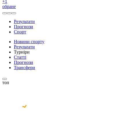
+
1
обране
Результати
Прогнози
Спорт
Новини спорту
Результати
Турніри
Статті
Прогнози
Трансфери
топ