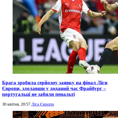
Брага зробила серйозну заявку на фінал Ліги
Європи, здолавши у доданий час Фрайбург –
португальці не забили пенальті
30 квітня, 20:57
Ліга Європи