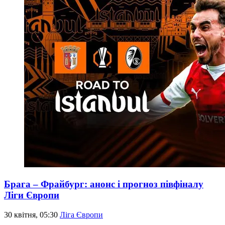
Брага – Фрайбург: анонс і прогноз півфіналу
Ліги Європи
30 квітня, 05:30
Ліга Європи