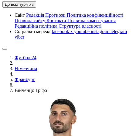
До всіх турнірів
Сайт
Редакція
Прогнози
Політика конфіденційності
Правила сайту
Контакти
Правила коментування
Редакційна політика
Структура власності
Соціальні мережі
facebook
x
youtube
instagram
telegram
viber
Футбол 24
Німеччина
Фрайбург
Вінченцо Гріфо