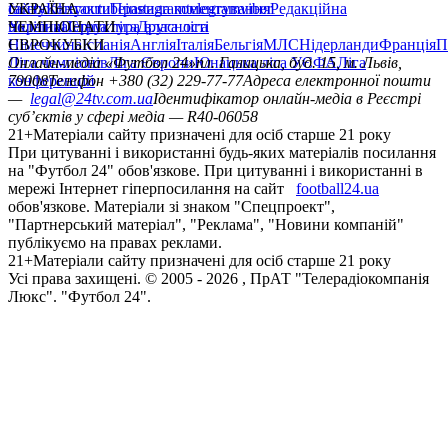
сайту
facebook
УКРАЇНА
Контакти
x
youtube
Правила коментування
instagram
telegram
viber
Редакційна
політика
Україна
ЧЕМПІОНАТИ
Перша ліга
Структура власності
Друга ліга
Німеччина
ЄВРОКУБКИ
Іспанія
Англія
Італія
Бельгія
МЛС
Нідерланди
Франція
П
Ліга чемпіонів
Онлайн-медіа «Футбол 24»
Ліга Європи
Юнацька ліга УЄФА
пл. Галицька, буд. 15, м. Львів,
Ліга
конференцій
79008
Телефон +380 (32) 229-77-77
Адреса електронної пошти
—
legal@24tv.com.ua
Ідентифікатор онлайн-медіа в Реєстрі
суб’єктів у сфері медіа — R40-06058
21+
Матеріали сайту призначені для осіб старше 21 року
При цитуванні і використанні будь-яких матеріалів посилання
на "Футбол 24" обов'язкове. При цитуванні і використанні в
мережі Інтернет гіперпосилання на сайт
football24.ua
обов'язкове. Матеріали зі знаком "Спецпроект",
"Партнерський матеріал", "Реклама", "Новини компаній"
публікуємо на правах реклами.
21+
Матеріали сайту призначені для осіб старше 21 року
Усi права захищенi. © 2005 -
2026
, ПрАТ "Телерадіокомпанія
Люкс". "Футбол 24".