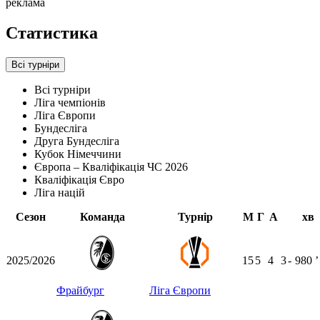
реклама
Статистика
Всі турніри
Всі турніри
Ліга чемпіонів
Ліга Європи
Бундесліга
Друга Бундесліга
Кубок Німеччини
Європа – Кваліфікація ЧС 2026
Кваліфікація Євро
Ліга націй
Сезон
Команда
Турнір
М
Г
А
хв
2025/2026
15
5
4
3
-
980
ʼ
Фрайбург
Ліга Європи