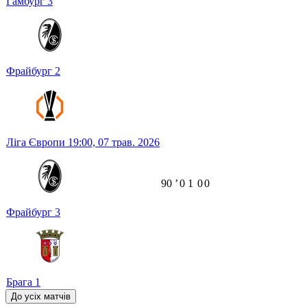
Гамбург
3
Фрайбург
2
Ліга Європи
19:00,
07 трав. 2026
90
ʼ
0
1
0
0
Фрайбург
3
Брага
1
До усіх матчів