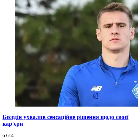
Бєсєдін ухвалив сенсаційне рішення щодо своєї
кар'єри
6 614