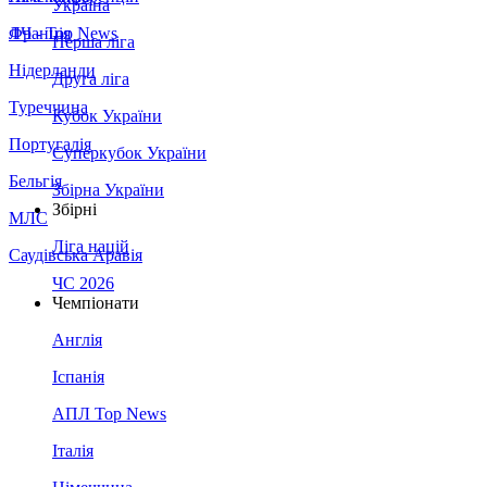
Україна
Франція
ЛЧ - Top News
Перша ліга
Нідерланди
Друга ліга
Туреччина
Кубок України
Португалія
Суперкубок України
Бельгія
Збірна України
Збірні
МЛС
Ліга націй
Саудівська Аравія
ЧС 2026
Чемпіонати
Англія
Іспанія
АПЛ Top News
Італія