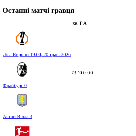
Останні матчі гравця
хв
Г
А
Ліга Європи
19:00,
20 трав. 2026
73
ʼ
0
0
0
0
Фрайбург
0
Астон Вілла
3