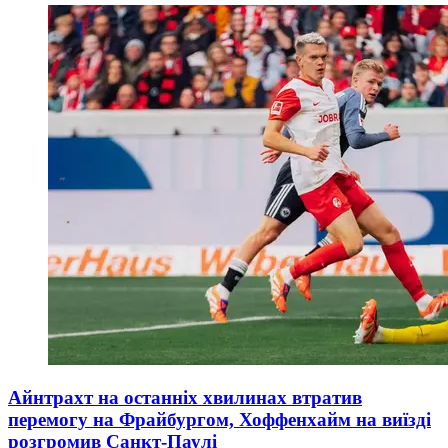
Айнтрахт на останніх хвилинах втратив
перемогу на Фрайбургом, Хоффенхайм на виїзді
розгромив Санкт-Паулі