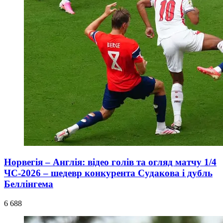
Норвегія – Англія: відео голів та огляд матчу 1/4
ЧС-2026 – шедевр конкурента Судакова і дубль
Беллінгема
6 688