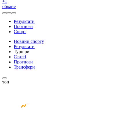
+
1
обране
Результати
Прогнози
Спорт
Новини спорту
Результати
Турніри
Статті
Прогнози
Трансфери
топ