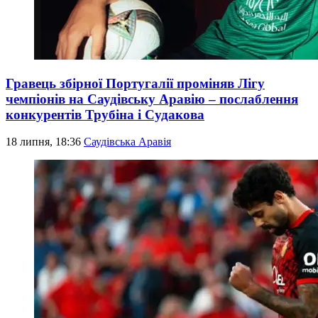
Гравець збірної Португалії проміняв Лігу
чемпіонів на Саудівську Аравію – послаблення
конкурентів Трубіна і Судакова
18 липня, 18:36
Саудівська Аравія