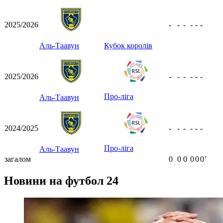
2025/2026
-
-
-
-
-
-
Аль-Таавун
Кубок королів
2025/2026
-
-
-
-
-
-
Про-ліга
Аль-Таавун
2024/2025
-
-
-
-
-
-
Про-ліга
Аль-Таавун
загалом
0
0
0
0
0
0ʼ
Новини на футбол 24