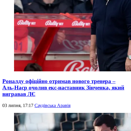
Роналду офіційно отримав нового тренера –
Аль-Наср очолив екс-наставник Зінченка, який
вигравав ЛЄ
03 липня, 17:17
Саудівська Аравія