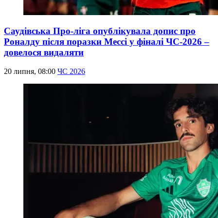
Саудівська Про-ліга опублікувала допис про
Роналду після поразки Мессі у фіналі ЧС-2026 –
довелося видаляти
20 липня, 08:00
ЧС 2026