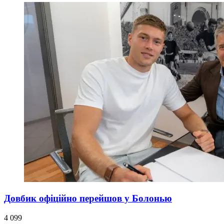
Довбик офіційно перейшов у Болонью
4 099