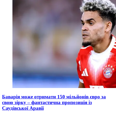
Баварія може отримати 150 мільйонів євро за
свою зірку – фантастична пропозиція із
Саудівської Аравії