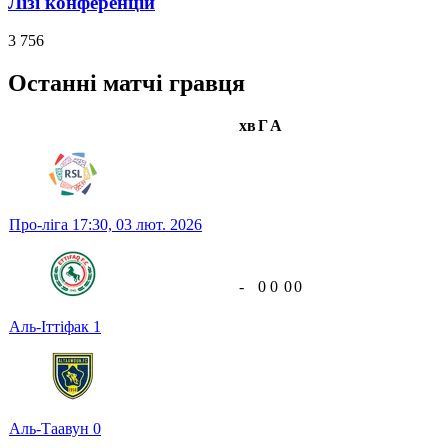
Лізі конференцій
3 756
Останні матчі гравця
хв
Г
А
Про-ліга
17:30,
03 лют. 2026
-
0
0
0
0
Аль-Іттіфак
1
Аль-Таавун
0