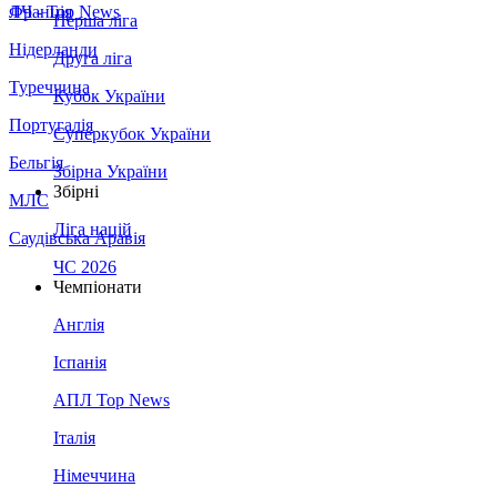
Франція
ЛЧ - Top News
Перша ліга
Нідерланди
Друга ліга
Туреччина
Кубок України
Португалія
Суперкубок України
Бельгія
Збірна України
Збірні
МЛС
Ліга націй
Саудівська Аравія
ЧС 2026
Чемпіонати
Англія
Іспанія
АПЛ Top News
Італія
Німеччина