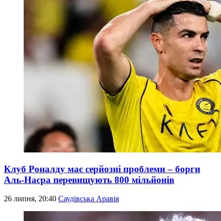
Клуб Роналду має серйозні проблеми – борги
Аль-Насра перевищують 800 мільйонів
26 липня, 20:40
Саудівська Аравія