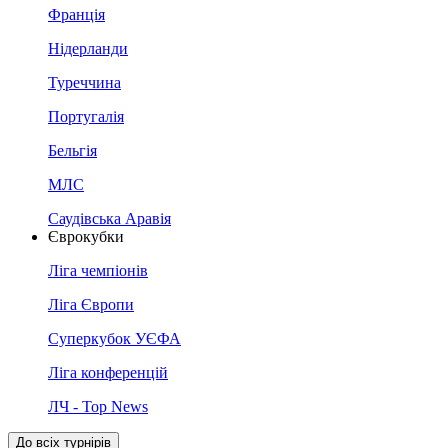
Франція
Нідерланди
Туреччина
Португалія
Бельгія
МЛС
Саудівська Аравія
Єврокубки
Ліга чемпіонів
Ліга Європи
Суперкубок УЄФА
Ліга конференцій
ЛЧ - Top News
До всіх турнірів