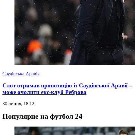
Саудівська Аравія
Слот отримав пропозицію із Саудівської Аравії –
може очолити екс-клуб Реброва
30 липня, 18:12
Популярне на футбол 24