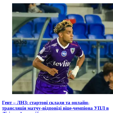
Гент – ЛНЗ: стартові склади та онлайн-
трансляція матчу-відповіді віце-чемпіона УПЛ в