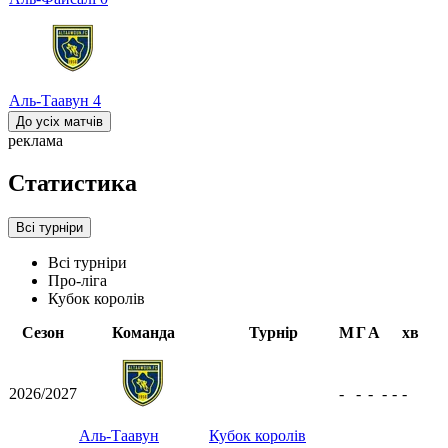
Аль-Таавун
4
До усіх матчів
реклама
Статистика
Всі турніри
Всі турніри
Про-ліга
Кубок королів
Сезон
Команда
Турнір
М
Г
А
хв
2026/2027
-
-
-
-
-
-
Аль-Таавун
Кубок королів