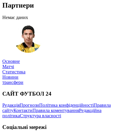
Партнери
Немає даних
Основне
Матчі
Статистика
Новини
трансфери
САЙТ ФУТБОЛ 24
Редакція
Прогнози
Політика конфіденційності
Правила
сайту
Контакти
Правила коментування
Редакційна
політика
Структура власності
Соціальні мережі