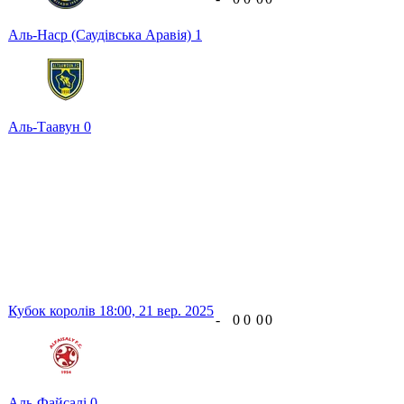
Аль-Наср (Саудівська Аравія)
1
Аль-Таавун
0
Кубок королів
18:00,
21 вер. 2025
-
0
0
0
0
Аль-Файсалі
0