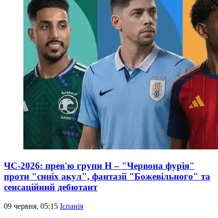
ЧС-2026: прев'ю групи Н – "Червона фурія"
проти "синіх акул", фантазії "Божевільного" та
сенсаційний дебютант
09 червня, 05:15
Іспанія