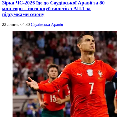
Зірка ЧС-2026 їде до Саудівської Аравії за 80
млн євро – його клуб вилетів з АПЛ за
підсумками сезону
22 липня, 04:30
Саудівська Аравія