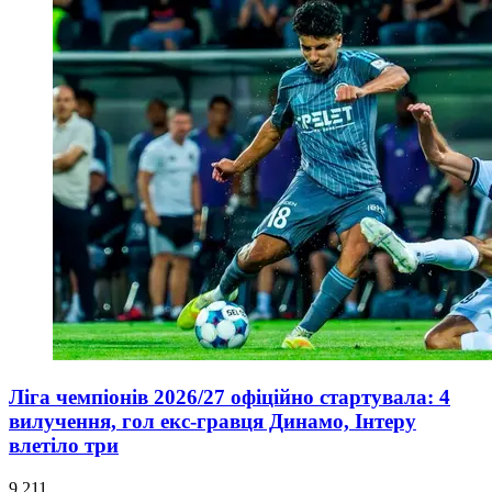
Ліга чемпіонів 2026/27 офіційно стартувала: 4
вилучення, гол екс-гравця Динамо, Інтеру
влетіло три
9 211