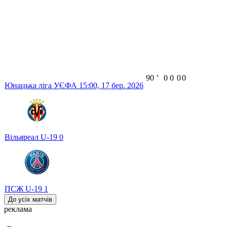
90
ʼ
0
0
0
0
Юнацька ліга УЄФА
15:00,
17 бер. 2026
Вільяреал U-19
0
ПСЖ U-19
1
До усіх матчів
реклама