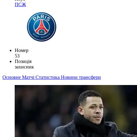
ПСЖ
Номер
53
Позиція
захисник
Основне
Матчі
Статистика
Новини
трансфери