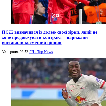
ПСЖ визначився із долею своєї зірки, який не
хоче продовжувати контракт – парижани
виставили космічний цінник
30 червня, 08:52
ЛЧ - Top News