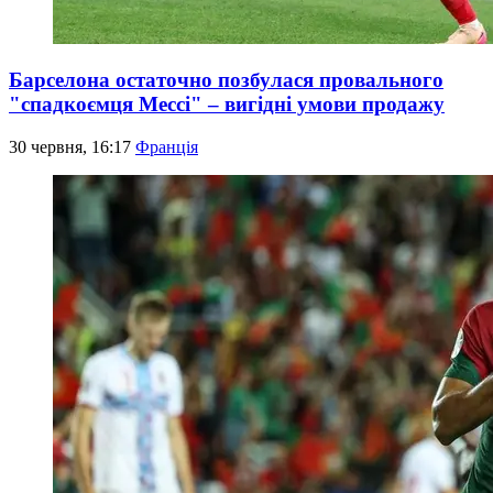
Барселона остаточно позбулася провального
"спадкоємця Мессі" – вигідні умови продажу
30 червня, 16:17
Франція