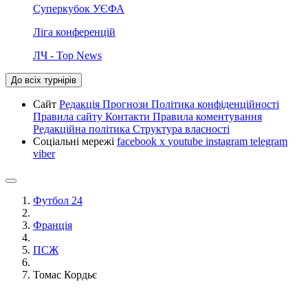
Суперкубок УЄФА
Ліга конференцій
ЛЧ - Top News
До всіх турнірів
Сайт
Редакція
Прогнози
Політика конфіденційності
Правила сайту
Контакти
Правила коментування
Редакційна політика
Структура власності
Соціальні мережі
facebook
x
youtube
instagram
telegram
viber
Футбол 24
Франція
ПСЖ
Томас Кордьє