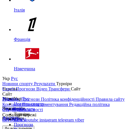
Італія
Франція
Німеччина
Укр
Рус
Новини спорту
Результати
Турніри
Україна
Статті
Прогнози
Відео
Трансфери
Сайт
Сайт
Україна
Збірні
Укр
Рус
Редакція
Прогнози
Політика конфіденційності
Правила сайту
Новини спорту
Контакти
Правила коментування
Редакційна політика
Перша ліга
Ліга націй
Чемпіонати
Результати
Структура власності
Турніри
Соціальні мережі
Друга ліга
ЧС 2026
Англія
Єврокубки
Статті
facebook
x
youtube
instagram
telegram
viber
Прогнози
Кубок України
Іспанія
Ліга чемпіонів
До всіх турнірів