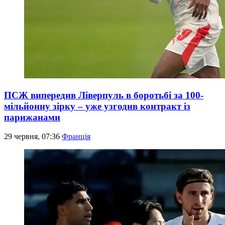
ПСЖ випередив Ліверпуль в боротьбі за 100-
мільйонну зірку – уже узгодив контракт із
парижанами
29 червня, 07:36
Франція