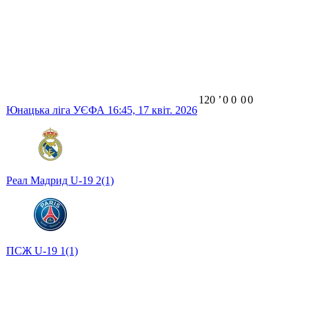
120
ʼ
0
0
0
0
Юнацька ліга УЄФА
16:45,
17 квіт. 2026
Реал Мадрид U-19
2
(1)
ПСЖ U-19
1
(1)