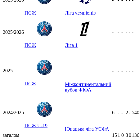
ПСЖ
Ліга чемпіонів
2025/2026
-
-
-
-
-
-
ПСЖ
Ліга 1
2025
-
-
-
-
-
-
ПСЖ
Міжконтинентальний
кубок ФІФА
2024/2025
6
-
-
2
-
54
ПСЖ U-19
Юнацька ліга УЄФА
загалом
15
1
0
3
0
136