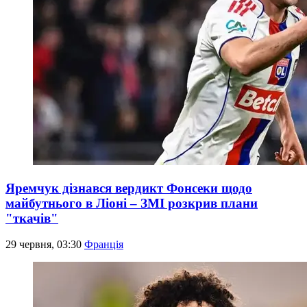
Яремчук дізнався вердикт Фонсеки щодо
майбутнього в Ліоні – ЗМІ розкрив плани
"ткачів"
29 червня, 03:30
Франція