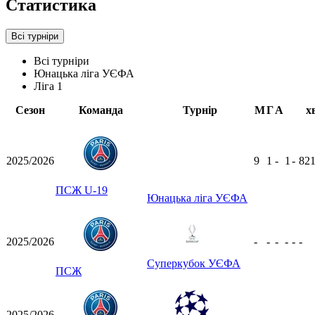
Статистика
Всі турніри
Всі турніри
Юнацька ліга УЄФА
Ліга 1
Сезон
Команда
Турнір
М
Г
А
х
2025/2026
9
1
-
1
-
82
ПСЖ U-19
Юнацька ліга УЄФА
2025/2026
-
-
-
-
-
-
Суперкубок УЄФА
ПСЖ
2025/2026
-
-
-
-
-
-