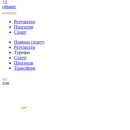
+
1
обране
Результати
Прогнози
Спорт
Новини спорту
Результати
Турніри
Статті
Прогнози
Трансфери
топ