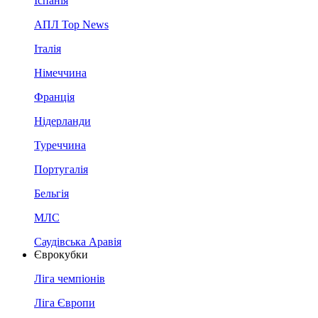
Іспанія
АПЛ Top News
Італія
Німеччина
Франція
Нідерланди
Туреччина
Португалія
Бельгія
МЛС
Саудівська Аравія
Єврокубки
Ліга чемпіонів
Ліга Європи