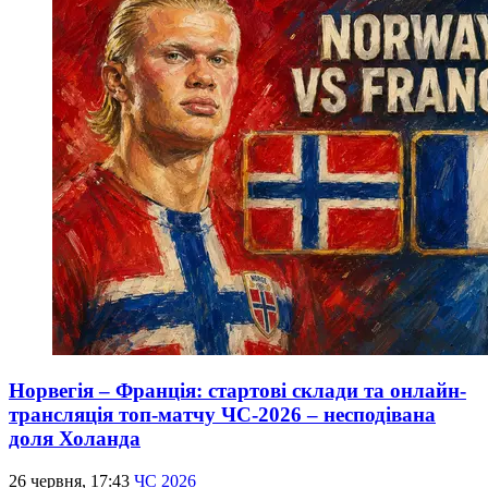
Норвегія – Франція: стартові склади та онлайн-
трансляція топ-матчу ЧС-2026 – несподівана
доля Холанда
26 червня, 17:43
ЧС 2026