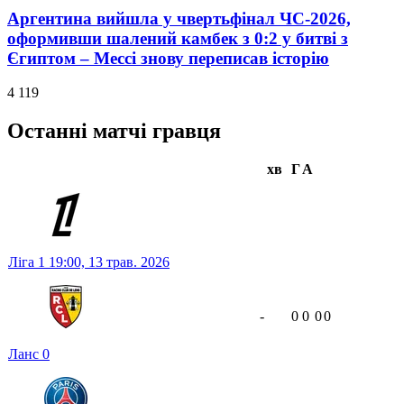
Аргентина вийшла у чвертьфінал ЧС-2026,
оформивши шалений камбек з 0:2 у битві з
Єгиптом – Мессі знову переписав історію
4 119
Останні матчі гравця
хв
Г
А
Ліга 1
19:00,
13 трав. 2026
-
0
0
0
0
Ланс
0