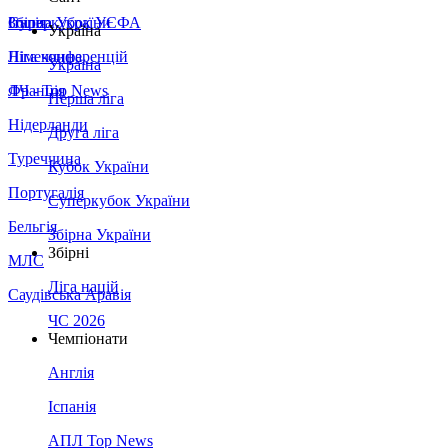
Збірна України
Італія
Суперкубок УЄФА
Україна
Німеччина
Ліга конференцій
Україна
Франція
ЛЧ - Top News
Перша ліга
Нідерланди
Друга ліга
Туреччина
Кубок України
Португалія
Суперкубок України
Бельгія
Збірна України
Збірні
МЛС
Ліга націй
Саудівська Аравія
ЧС 2026
Чемпіонати
Англія
Іспанія
АПЛ Top News