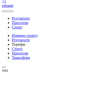
+
1
обране
Результати
Прогнози
Спорт
Новини спорту
Результати
Турніри
Статті
Прогнози
Трансфери
топ