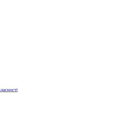
ласності