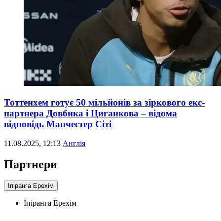
Тоттенхем готує 50 мільйонів за зіркового екс-
партнера Довбика і Циганкова – відома
відповідь Манчестер Сіті
11.08.2025, 12:13
Англія
Партнери
Іпіранга Ерехім
Іпіранга Ерехім