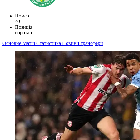
Номер
40
Позиція
воротар
Основне
Матчі
Статистика
Новини
трансфери