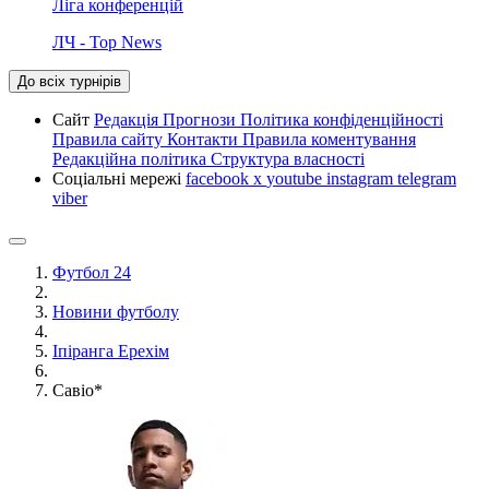
Ліга конференцій
ЛЧ - Top News
До всіх турнірів
Сайт
Редакція
Прогнози
Політика конфіденційності
Правила сайту
Контакти
Правила коментування
Редакційна політика
Структура власності
Соціальні мережі
facebook
x
youtube
instagram
telegram
viber
Футбол 24
Новини футболу
Іпіранга Ерехім
Савіо*