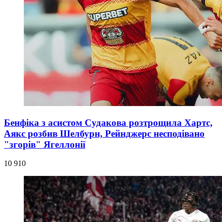
Бенфіка з асистом Судакова розтрощила Хартс,
Аякс розбив Шелбурн, Рейнджерс несподівано
"згорів" Ягеллонії
10 910