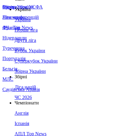
Збірна України
Італія
Суперкубок УЄФА
Україна
Німеччина
Ліга конференцій
Україна
Франція
ЛЧ - Top News
Перша ліга
Нідерланди
Друга ліга
Туреччина
Кубок України
Португалія
Суперкубок України
Бельгія
Збірна України
Збірні
МЛС
Ліга націй
Саудівська Аравія
ЧС 2026
Чемпіонати
Англія
Іспанія
АПЛ Top News