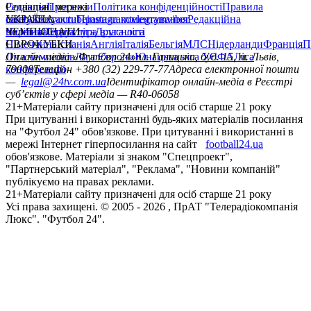
Редакція
Соціальні мережі
Прогнози
Політика конфіденційності
Правила
сайту
facebook
УКРАЇНА
Контакти
x
youtube
Правила коментування
instagram
telegram
viber
Редакційна
політика
Україна
ЧЕМПІОНАТИ
Перша ліга
Структура власності
Друга ліга
Німеччина
ЄВРОКУБКИ
Іспанія
Англія
Італія
Бельгія
МЛС
Нідерланди
Франція
П
Ліга чемпіонів
Онлайн-медіа «Футбол 24»
Ліга Європи
Юнацька ліга УЄФА
пл. Галицька, буд. 15, м. Львів,
Ліга
конференцій
79008
Телефон +380 (32) 229-77-77
Адреса електронної пошти
—
legal@24tv.com.ua
Ідентифікатор онлайн-медіа в Реєстрі
суб’єктів у сфері медіа — R40-06058
21+
Матеріали сайту призначені для осіб старше 21 року
При цитуванні і використанні будь-яких матеріалів посилання
на "Футбол 24" обов'язкове. При цитуванні і використанні в
мережі Інтернет гіперпосилання на сайт
football24.ua
обов'язкове. Матеріали зі знаком "Спецпроект",
"Партнерський матеріал", "Реклама", "Новини компаній"
публікуємо на правах реклами.
21+
Матеріали сайту призначені для осіб старше 21 року
Усi права захищенi. © 2005 -
2026
, ПрАТ "Телерадіокомпанія
Люкс". "Футбол 24".