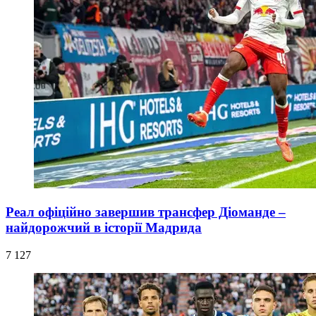
Реал офіційно завершив трансфер Діоманде –
найдорожчий в історії Мадрида
7 127