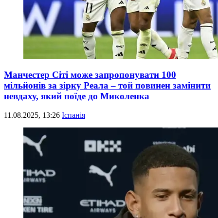
Манчестер Сіті може запропонувати 100
мільйонів за зірку Реала – той повинен замінити
невдаху, який поїде до Миколенка
11.08.2025, 13:26
Іспанія