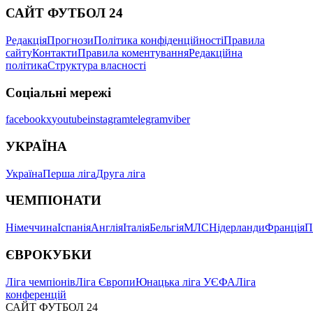
САЙТ ФУТБОЛ 24
Редакція
Прогнози
Політика конфіденційності
Правила
сайту
Контакти
Правила коментування
Редакційна
політика
Структура власності
Соціальні мережі
facebook
x
youtube
instagram
telegram
viber
УКРАЇНА
Україна
Перша ліга
Друга ліга
ЧЕМПІОНАТИ
Німеччина
Іспанія
Англія
Італія
Бельгія
МЛС
Нідерланди
Франція
П
ЄВРОКУБКИ
Ліга чемпіонів
Ліга Європи
Юнацька ліга УЄФА
Ліга
конференцій
САЙТ ФУТБОЛ 24