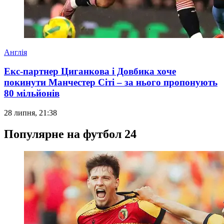
Англія
Екс-партнер Циганкова і Довбика хоче
покинути Манчестер Сіті – за нього пропонують
80 мільйонів
28 липня, 21:38
Популярне на футбол 24