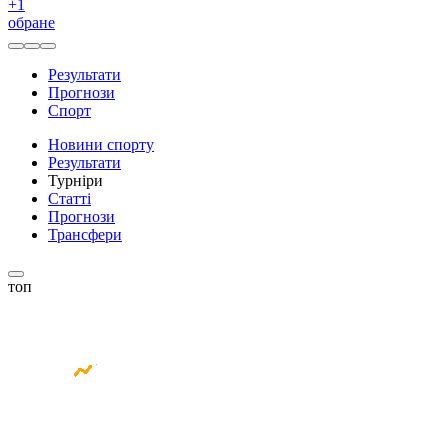
+
1
обране
Результати
Прогнози
Спорт
Новини спорту
Результати
Турніри
Статті
Прогнози
Трансфери
топ