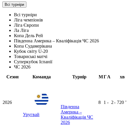
Всі турніри
Всі турніри
Ліга чемпіонів
Ліга Європи
Ла Ліга
Копа Дель Рей
Південна Америка – Кваліфікація ЧС 2026
Копа Судамерікана
Кубок світу U-20
Товариські матчі
Суперкубок Іспанії
ЧС 2026
Сезон
Команда
Турнір
М
Г
А
хв
2026
8
1
-
2
-
720
ʼ
Південна
Америка –
Уругвай
Кваліфікація ЧС
2026