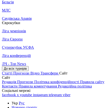
Бельгія
МЛС
Саудівська Аравія
Єврокубки
Ліга чемпіонів
Ліга Європи
Суперкубок УЄФА
Ліга конференцій
ЛЧ - Top News
До всіх турнірів
Статті
Прогнози
Відео
Трансфери
Сайт
Сайт
Редакція
Прогнози
Політика конфіденційності
Правила сайту
Контакти
Правила коментування
Редакційна політика
Соціальні мережі
facebook
x
youtube
instagram
telegram
viber
Укр
Рус
Новини спорту