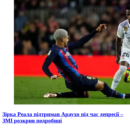
Зірка Реала підтримав Араухо під час депресії –
ЗМІ розкрив подробиці