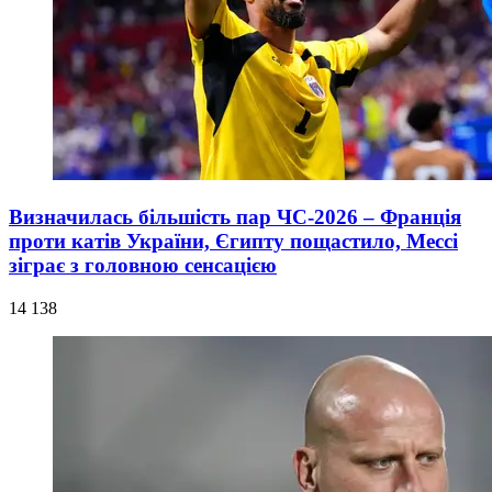
Визначилась більшість пар ЧС-2026 – Франція
проти катів України, Єгипту пощастило, Мессі
зіграє з головною сенсацією
14 138