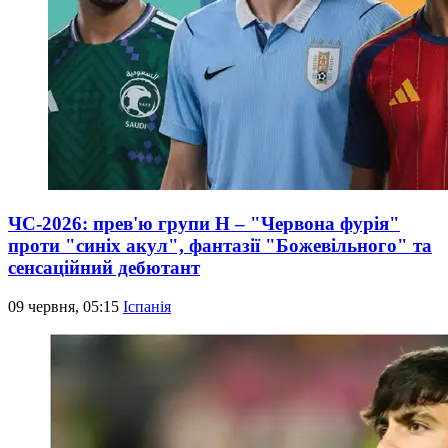
ЧС-2026: прев'ю групи Н – "Червона фурія"
проти "синіх акул", фантазії "Божевільного" та
сенсаційний дебютант
09 червня, 05:15
Іспанія