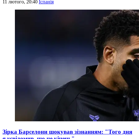
11 лютого, 20:40
Іспанія
Зірка Барселони шокував зізнанням: "Того дня
я усвідомив, що це кінець"