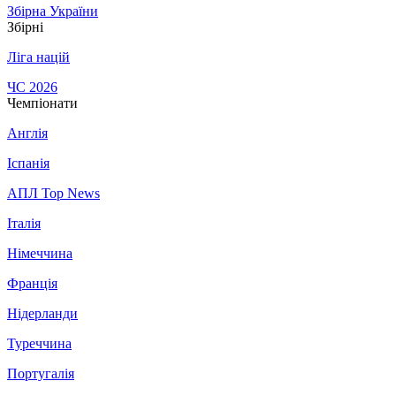
Збірна України
Збірні
Ліга націй
ЧС 2026
Чемпіонати
Англія
Іспанія
АПЛ Top News
Італія
Німеччина
Франція
Нідерланди
Туреччина
Португалія