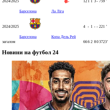
2024/2025
12
1
1
3
-
759
ʼ
Барселона
Ла Ліга
2024/2025
4
-
1
-
-
221
ʼ
Барселона
Копа Дель Рей
загалом
66
6
2
8
0
3723ʼ
Новини на футбол 24