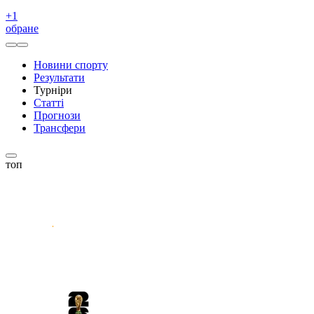
+
1
обране
Новини спорту
Результати
Турніри
Статті
Прогнози
Трансфери
топ