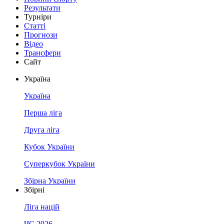
Результати
Турніри
Статті
Прогнози
Відео
Трансфери
Сайт
Україна
Україна
Перша ліга
Друга ліга
Кубок України
Суперкубок України
Збірна України
Збірні
Ліга націй
ЧС 2026