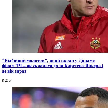
"Відбійний молоток", який вкрав у Динамо
фінал ЛЧ – як склалася доля Карстена Янкера і
де він зараз
8 259