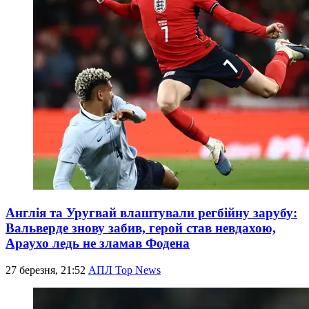
Англія та Уругвай влаштували регбійну зарубу:
Вальверде знову забив, герой став невдахою,
Араухо ледь не зламав Фодена
27 березня, 21:52
АПЛ Top News