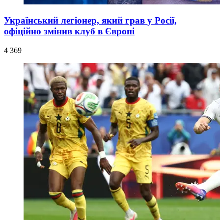
Український легіонер, який грав у Росії,
офіційно змінив клуб в Європі
4 369