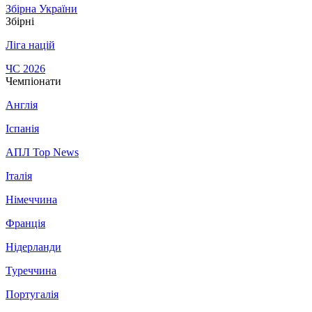
Збірна України
Збірні
Ліга націй
ЧС 2026
Чемпіонати
Англія
Іспанія
АПЛ Top News
Італія
Німеччина
Франція
Нідерланди
Туреччина
Португалія