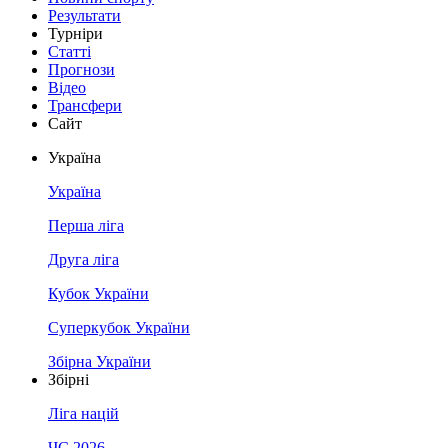
Результати
Турніри
Статті
Прогнози
Відео
Трансфери
Сайт
Україна
Україна
Перша ліга
Друга ліга
Кубок України
Суперкубок України
Збірна України
Збірні
Ліга націй
ЧС 2026