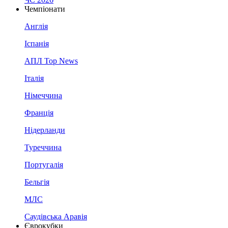
Чемпіонати
Англія
Іспанія
АПЛ Top News
Італія
Німеччина
Франція
Нідерланди
Туреччина
Португалія
Бельгія
МЛС
Саудівська Аравія
Єврокубки