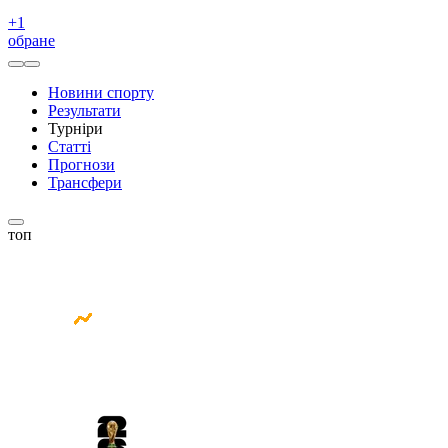
+
1
обране
Новини спорту
Результати
Турніри
Статті
Прогнози
Трансфери
топ