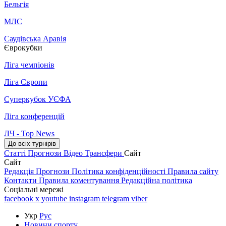
Бельгія
МЛС
Саудівська Аравія
Єврокубки
Ліга чемпіонів
Ліга Європи
Суперкубок УЄФА
Ліга конференцій
ЛЧ - Top News
До всіх турнірів
Статті
Прогнози
Відео
Трансфери
Сайт
Сайт
Редакція
Прогнози
Політика конфіденційності
Правила сайту
Контакти
Правила коментування
Редакційна політика
Соціальні мережі
facebook
x
youtube
instagram
telegram
viber
Укр
Рус
Новини спорту