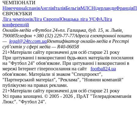
ЧЕМПІОНАТИ
Німеччина
Іспанія
Англія
Італія
Бельгія
МЛС
Нідерланди
Франція
П
ЄВРОКУБКИ
Ліга чемпіонів
Ліга Європи
Юнацька ліга УЄФА
Ліга
конференцій
Онлайн-медіа «Футбол 24»
пл. Галицька, буд. 15, м. Львів,
79008
Телефон +380 (32) 229-77-77
Адреса електронної пошти
—
legal@24tv.com.ua
Ідентифікатор онлайн-медіа в Реєстрі
суб’єктів у сфері медіа — R40-06058
21+
Матеріали сайту призначені для осіб старше 21 року
При цитуванні і використанні будь-яких матеріалів посилання
на "Футбол 24" обов'язкове. При цитуванні і використанні в
мережі Інтернет гіперпосилання на сайт
football24.ua
обов'язкове. Матеріали зі знаком "Спецпроект",
"Партнерський матеріал", "Реклама", "Новини компаній"
публікуємо на правах реклами.
21+
Матеріали сайту призначені для осіб старше 21 року
Усi права захищенi. © 2005 -
2026
, ПрАТ "Телерадіокомпанія
Люкс". "Футбол 24".