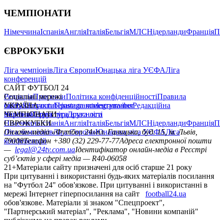
ЧЕМПІОНАТИ
Німеччина
Іспанія
Англія
Італія
Бельгія
МЛС
Нідерланди
Франція
П
ЄВРОКУБКИ
Ліга чемпіонів
Ліга Європи
Юнацька ліга УЄФА
Ліга
конференцій
САЙТ ФУТБОЛ 24
Редакція
Соціальні мережі
Прогнози
Політика конфіденційності
Правила
сайту
facebook
УКРАЇНА
Контакти
x
youtube
Правила коментування
instagram
telegram
viber
Редакційна
політика
Україна
ЧЕМПІОНАТИ
Перша ліга
Структура власності
Друга ліга
Німеччина
ЄВРОКУБКИ
Іспанія
Англія
Італія
Бельгія
МЛС
Нідерланди
Франція
П
Ліга чемпіонів
Онлайн-медіа «Футбол 24»
Ліга Європи
Юнацька ліга УЄФА
пл. Галицька, буд. 15, м. Львів,
Ліга
конференцій
79008
Телефон +380 (32) 229-77-77
Адреса електронної пошти
—
legal@24tv.com.ua
Ідентифікатор онлайн-медіа в Реєстрі
суб’єктів у сфері медіа — R40-06058
21+
Матеріали сайту призначені для осіб старше 21 року
При цитуванні і використанні будь-яких матеріалів посилання
на "Футбол 24" обов'язкове. При цитуванні і використанні в
мережі Інтернет гіперпосилання на сайт
football24.ua
обов'язкове. Матеріали зі знаком "Спецпроект",
"Партнерський матеріал", "Реклама", "Новини компаній"