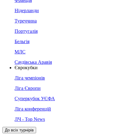
Франція
Нідерланди
Туреччина
Португалія
Бельгія
МЛС
Саудівська Аравія
Єврокубки
Ліга чемпіонів
Ліга Європи
Суперкубок УЄФА
Ліга конференцій
ЛЧ - Top News
До всіх турнірів