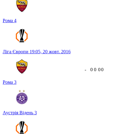
Рома
4
Ліга Європи
19:05,
20 жовт. 2016
-
0
0
0
0
Рома
3
Аустрія Відень
3