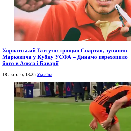
Хорватський Гаттузо: трощив Спартак, зупинив
Маркевича у Кубку УЄФА – Динамо перехопило
його в Аякса і Баварії
18 лютого, 13:25
Україна