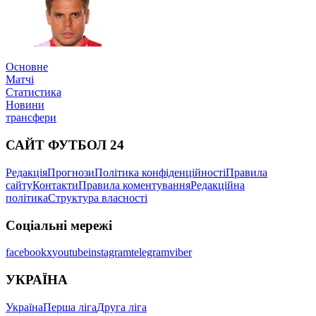
Основне
Матчі
Статистика
Новини
трансфери
САЙТ ФУТБОЛ 24
Редакція
Прогнози
Політика конфіденційності
Правила
сайту
Контакти
Правила коментування
Редакційна
політика
Структура власності
Соціальні мережі
facebook
x
youtube
instagram
telegram
viber
УКРАЇНА
Україна
Перша ліга
Друга ліга