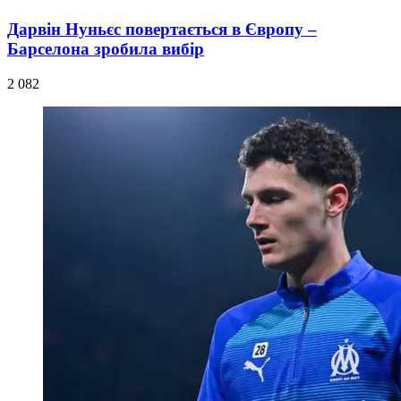
Дарвін Нуньєс повертається в Європу –
Барселона зробила вибір
2 082