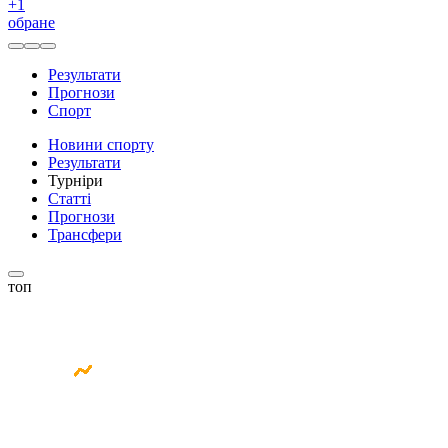
+
1
обране
Результати
Прогнози
Спорт
Новини спорту
Результати
Турніри
Статті
Прогнози
Трансфери
топ