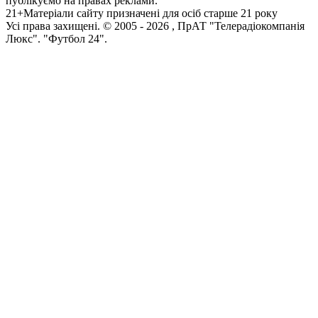
публікуємо на правах реклами.
21+
Матеріали сайту призначені для осіб старше 21 року
Усi права захищенi. © 2005 -
2026
, ПрАТ "Телерадіокомпанія
Люкс". "Футбол 24".