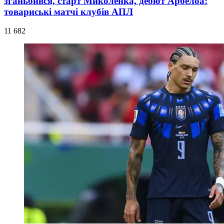
зганьбився, старт Миколенка, дебют Арбелоа:
товариські матчі клубів АПЛ
11 682