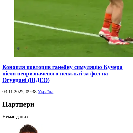
Конопля повторив ганебну симуляцію Кучера
після непризначеного пенальті за фол на
Огундані (ВІДЕО)
03.11.2025, 09:38
Україна
Партнери
Немає даних