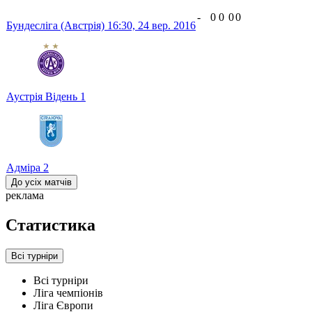
-
0
0
0
0
Бундесліга (Австрія)
16:30,
24 вер. 2016
Аустрія Відень
1
Адміра
2
До усіх матчів
реклама
Статистика
Всі турніри
Всі турніри
Ліга чемпіонів
Ліга Європи