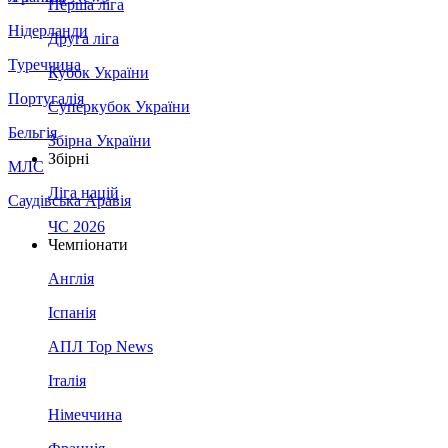
Перша ліга
Нідерланди
Друга ліга
Туреччина
Кубок України
Португалія
Суперкубок України
Бельгія
Збірна України
Збірні
МЛС
Ліга націй
Саудівська Аравія
ЧС 2026
Чемпіонати
Англія
Іспанія
АПЛ Top News
Італія
Німеччина