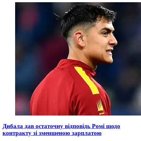
Дибала дав остаточну відповідь Ромі щодо
контракту зі зменшеною зарплатою