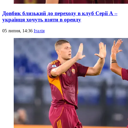
Довбик близький до переходу в клуб Серії А –
українця хочуть взяти в оренду
05 липня, 14:36
Італія