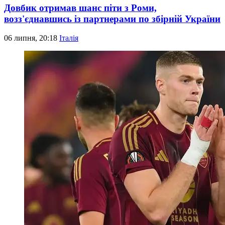
Довбик отримав шанс піти з Роми,
возз'єднавшись із партнерами по збірній України
06 липня, 20:18
Італія