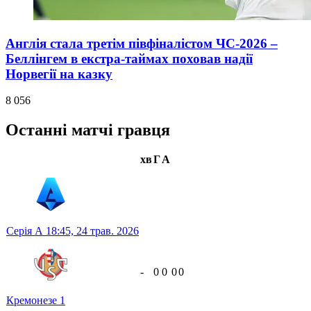
Англія стала третім півфіналістом ЧС-2026 –
Беллінгем в екстра-таймах поховав надії
Норвегії на казку
8 056
Останні матчі гравця
хв
Г
А
Серія А
18:45,
24 трав. 2026
-
0
0
0
0
Кремонезе
1