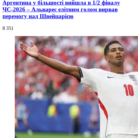
Аргентина у більшості вийшла в 1/2 фіналу
ЧС-2026 – Альварес елітним голом вирвав
перемогу над Швейцарією
8 351