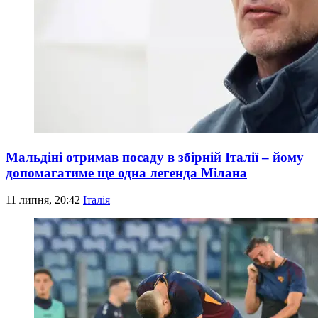
Мальдіні отримав посаду в збірній Італії – йому
допомагатиме ще одна легенда Мілана
11 липня, 20:42
Італія