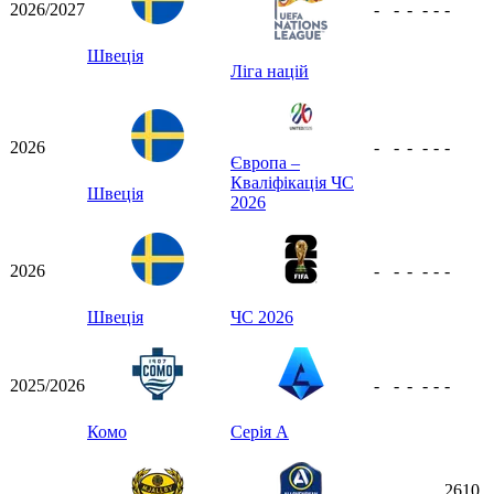
2026/2027
-
-
-
-
-
-
Швеція
Ліга націй
2026
-
-
-
-
-
-
Європа –
Кваліфікація ЧС
Швеція
2026
2026
-
-
-
-
-
-
Швеція
ЧС 2026
2025/2026
-
-
-
-
-
-
Комо
Серія А
2610