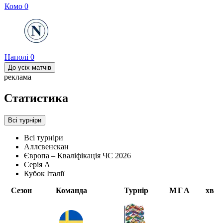
Комо
0
Наполі
0
До усіх матчів
реклама
Статистика
Всі турніри
Всі турніри
Аллсвенскан
Європа – Кваліфікація ЧС 2026
Серія А
Кубок Італії
Сезон
Команда
Турнір
М
Г
А
хв