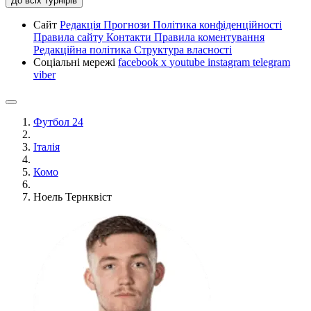
До всіх турнірів
Сайт
Редакція
Прогнози
Політика конфіденційності
Правила сайту
Контакти
Правила коментування
Редакційна політика
Структура власності
Соціальні мережі
facebook
x
youtube
instagram
telegram
viber
Футбол 24
Італія
Комо
Ноель Тернквіст