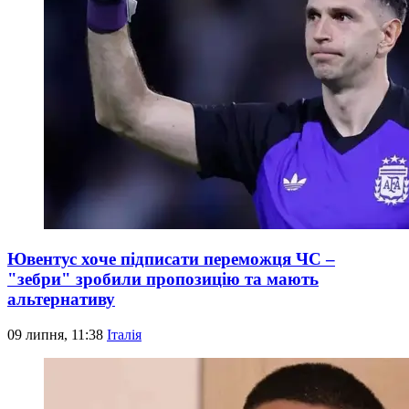
Ювентус хоче підписати переможця ЧС –
"зебри" зробили пропозицію та мають
альтернативу
09 липня, 11:38
Італія