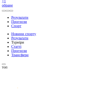
+
1
обране
Результати
Прогнози
Спорт
Новини спорту
Результати
Турніри
Статті
Прогнози
Трансфери
топ