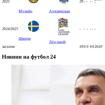
2025
29
-
-
-
-
ʼ
М'єльбю
Аллсвенскан
2024/2025
-
-
-
-
-
-
Швеція
Ліга націй
загалом
29
0
0
0
0
2610ʼ
Новини на футбол 24