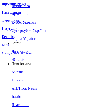
Франція
ЛЧ - Top News
Перша ліга
Нідерланди
Друга ліга
Туреччина
Кубок України
Португалія
Суперкубок України
Бельгія
Збірна України
Збірні
МЛС
Ліга націй
Саудівська Аравія
ЧС 2026
Чемпіонати
Англія
Іспанія
АПЛ Top News
Італія
Німеччина