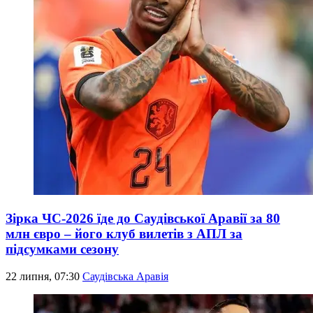
Зірка ЧС-2026 їде до Саудівської Аравії за 80
млн євро – його клуб вилетів з АПЛ за
підсумками сезону
22 липня, 07:30
Саудівська Аравія