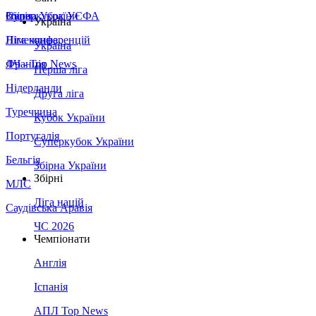
Збірна України
Італія
Суперкубок УЄФА
Україна
Німеччина
Ліга конференцій
Україна
Франція
ЛЧ - Top News
Перша ліга
Нідерланди
Друга ліга
Туреччина
Кубок України
Португалія
Суперкубок України
Бельгія
Збірна України
Збірні
МЛС
Ліга націй
Саудівська Аравія
ЧС 2026
Чемпіонати
Англія
Іспанія
АПЛ Top News