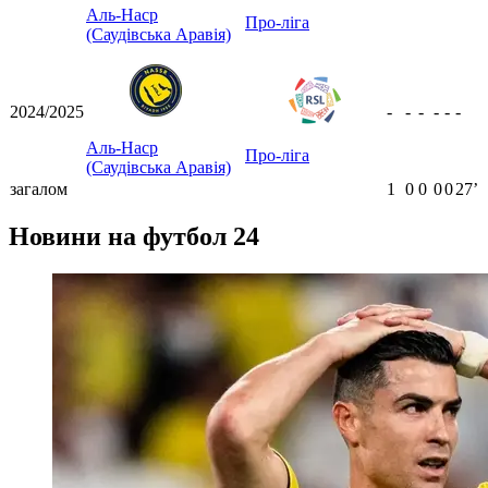
Аль-Наср
Про-ліга
(Саудівська Аравія)
2024/2025
-
-
-
-
-
-
Аль-Наср
Про-ліга
(Саудівська Аравія)
загалом
1
0
0
0
0
27ʼ
Новини на футбол 24