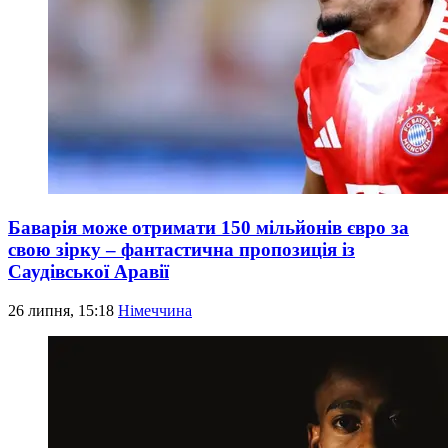
Баварія може отримати 150 мільйонів євро за
свою зірку – фантастична пропозиція із
Саудівської Аравії
26 липня, 15:18
Німеччина