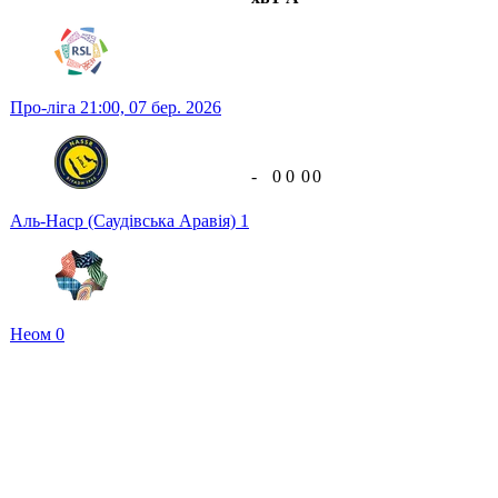
Про-ліга
21:00,
07 бер. 2026
-
0
0
0
0
Аль-Наср (Саудівська Аравія)
1
Неом
0