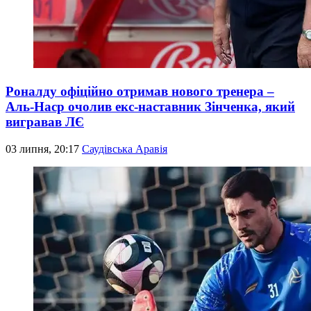
Роналду офіційно отримав нового тренера –
Аль-Наср очолив екс-наставник Зінченка, який
вигравав ЛЄ
03 липня, 20:17
Саудівська Аравія