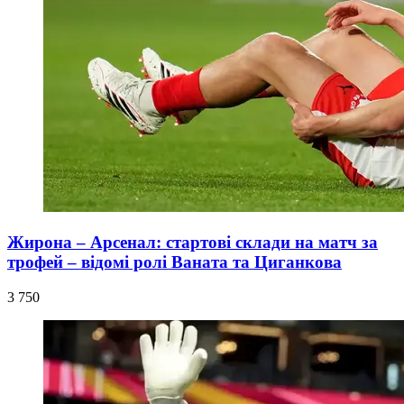
Жирона – Арсенал: стартові склади на матч за
трофей – відомі ролі Ваната та Циганкова
3 750