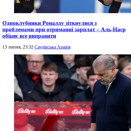
Одноклубники Роналду зіткнулися з
проблемами при отриманні зарплат – Аль-Наср
обіцяє все виправити
13 липня, 23:32
Саудівська Аравія