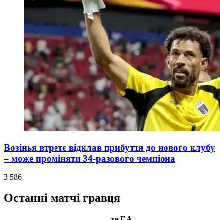
Возінья втретє відклав прибуття до нового клубу
– може проміняти 34-разового чемпіона
3 586
Останні матчі гравця
хв
Г
А