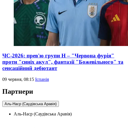
ЧС-2026: прев'ю групи Н – "Червона фурія"
проти "синіх акул", фантазії "Божевільного" та
сенсаційний дебютант
09 червня, 08:15
Іспанія
Партнери
Аль-Наср (Саудівська Аравія)
Аль-Наср (Саудівська Аравія)