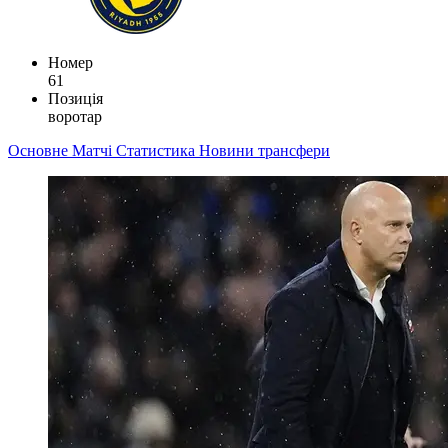
Номер
61
Позиція
воротар
Основне
Матчі
Статистика
Новини
трансфери