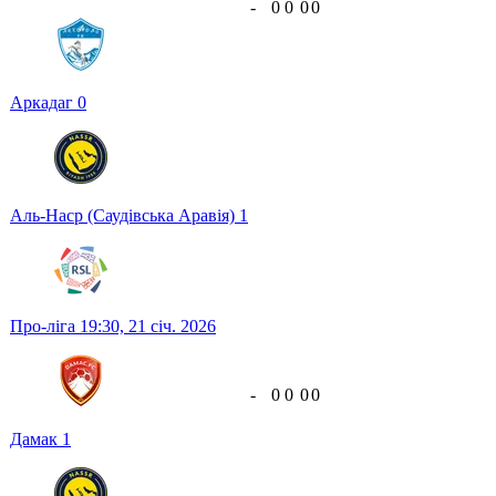
-
0
0
0
0
Аркадаг
0
Аль-Наср (Саудівська Аравія)
1
Про-ліга
19:30,
21 січ. 2026
-
0
0
0
0
Дамак
1