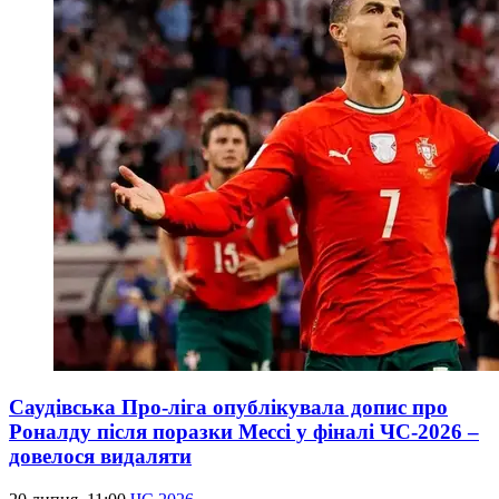
Саудівська Про-ліга опублікувала допис про
Роналду після поразки Мессі у фіналі ЧС-2026 –
довелося видаляти