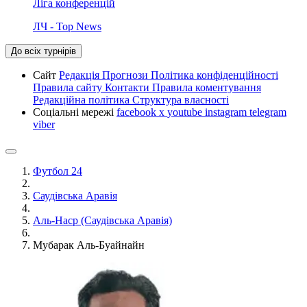
Ліга конференцій
ЛЧ - Top News
До всіх турнірів
Сайт
Редакція
Прогнози
Політика конфіденційності
Правила сайту
Контакти
Правила коментування
Редакційна політика
Структура власності
Соціальні мережі
facebook
x
youtube
instagram
telegram
viber
Футбол 24
Саудівська Аравія
Аль-Наср (Саудівська Аравія)
Мубарак Аль-Буайнайн