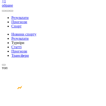
+
1
обране
Результати
Прогнози
Спорт
Новини спорту
Результати
Турніри
Статті
Прогнози
Трансфери
топ