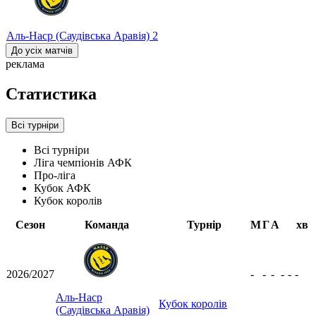
Аль-Наср (Саудівська Аравія)
2
До усіх матчів
реклама
Статистика
Всі турніри
Всі турніри
Ліга чемпіонів АФК
Про-ліга
Кубок АФК
Кубок королів
Сезон
Команда
Турнір
М
Г
А
хв
2026/2027
-
-
-
-
-
-
Аль-Наср
Кубок королів
(Саудівська Аравія)