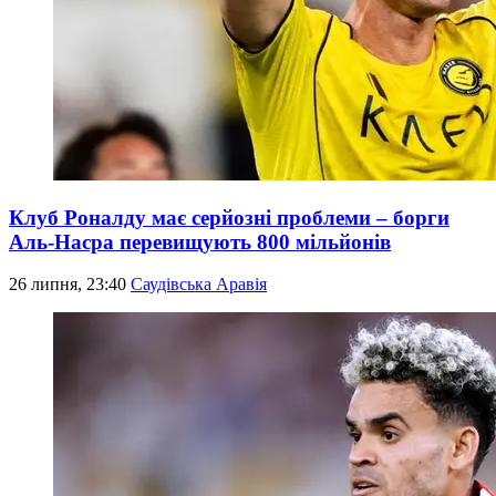
Клуб Роналду має серйозні проблеми – борги
Аль-Насра перевищують 800 мільйонів
26 липня, 23:40
Саудівська Аравія