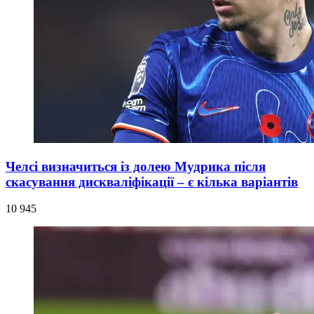
Челсі визначиться із долею Мудрика після
скасування дискваліфікації – є кілька варіантів
10 945