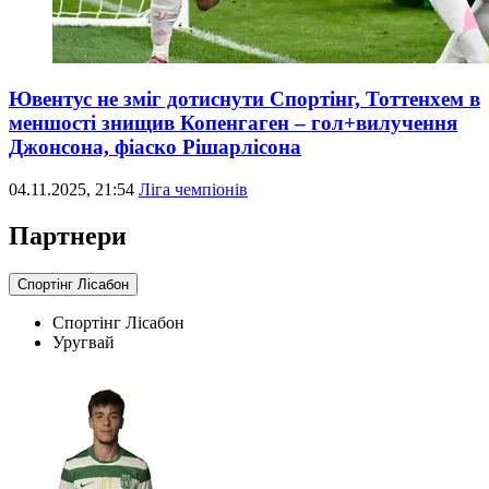
Ювентус не зміг дотиснути Спортінг, Тоттенхем в
меншості знищив Копенгаген – гол+вилучення
Джонсона, фіаско Рішарлісона
04.11.2025, 21:54
Ліга чемпіонів
Партнери
Спортінг Лісабон
Спортінг Лісабон
Уругвай