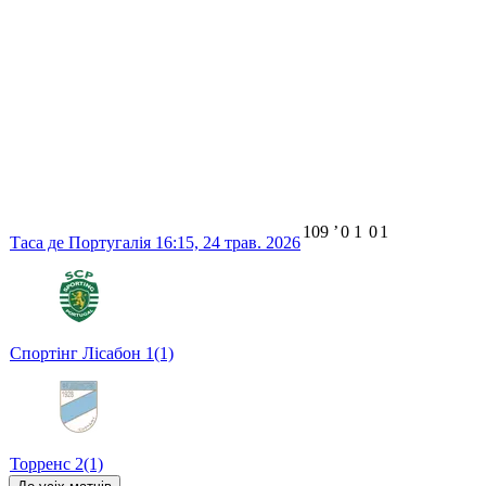
109
ʼ
0
1
0
1
Таса де Португалія
16:15,
24 трав. 2026
Спортінг Лісабон
1
(1)
Торренс
2
(1)