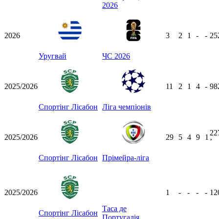
2026
2026
3
2
1
-
-
25
Уругвай
ЧС 2026
2025/2026
11
2
1
4
-
98
Спортінг Лісабон
Ліга чемпіонів
22
2025/2026
29
5
4
9
1
ʼ
Спортінг Лісабон
Прімейра-ліга
2025/2026
1
-
-
-
-
12
Таса де
Спортінг Лісабон
Португалія