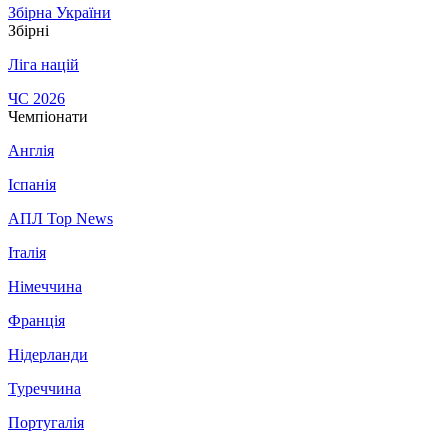
Збірна України
Збірні
Ліга націй
ЧС 2026
Чемпіонати
Англія
Іспанія
АПЛ Top News
Італія
Німеччина
Франція
Нідерланди
Туреччина
Португалія