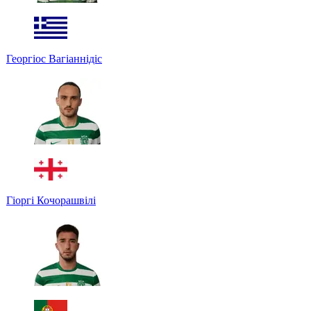
Георгіос Вагіаннідіс
Гіоргі Кочорашвілі