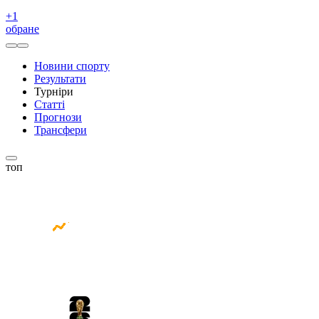
+
1
обране
Новини спорту
Результати
Турніри
Статті
Прогнози
Трансфери
топ