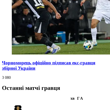
Чорноморець офіційно підписав екс-гравця
збірної України
3 080
Останні матчі гравця
хв
Г
А