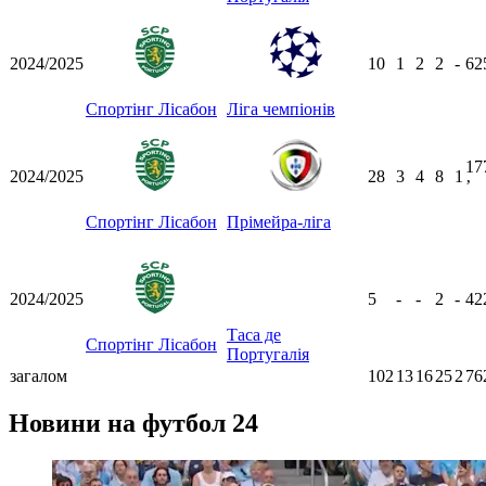
2024/2025
10
1
2
2
-
62
Спортінг Лісабон
Ліга чемпіонів
17
2024/2025
28
3
4
8
1
ʼ
Спортінг Лісабон
Прімейра-ліга
2024/2025
5
-
-
2
-
42
Таса де
Спортінг Лісабон
Португалія
загалом
102
13
16
25
2
76
Новини на футбол 24