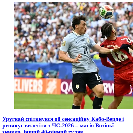
Уругвай спіткнувся об сенсаційну Кабо-Верде і
ризикує вилетіти з ЧС-2026 – магія Возіньї
зникла, інший 40-річний гуляв