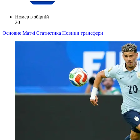
Номер в збірній
20
Основне
Матчі
Статистика
Новини
трансфери