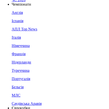
Чемпіонати
Англія
Іспанія
АПЛ Top News
Італія
Німеччина
Франція
Нідерланди
Туреччина
Португалія
Бельгія
МЛС
Саудівська Аравія
Єврокубки