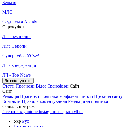
Бельгія
МЛС
Саудівська Аравія
Єврокубки
Ліга чемпіонів
Ліга Європи
Суперкубок УЄФА
Ліга конференцій
ЛЧ - Top News
До всіх турнірів
Статті
Прогнози
Відео
Трансфери
Сайт
Сайт
Редакція
Прогнози
Політика конфіденційності
Правила сайту
Контакти
Правила коментування
Редакційна політика
Соціальні мережі
facebook
x
youtube
instagram
telegram
viber
Укр
Рус
Новини спорту