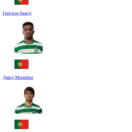
Гонсало Інасіу
Давід Морейра