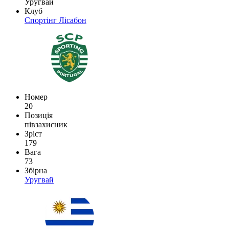
Уругвай
Клуб
Спортінг Лісабон
Номер
20
Позиція
півзахисник
Зріст
179
Вага
73
Збірна
Уругвай