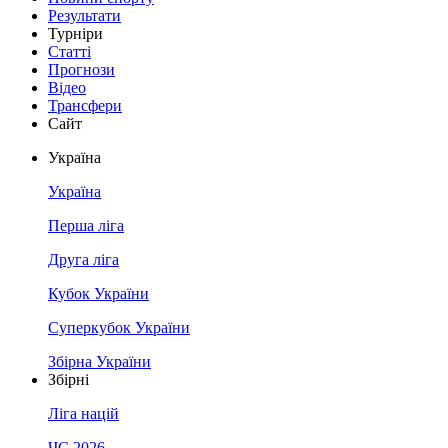
Результати
Турніри
Статті
Прогнози
Відео
Трансфери
Сайт
Україна
Україна
Перша ліга
Друга ліга
Кубок України
Суперкубок України
Збірна України
Збірні
Ліга націй
ЧС 2026