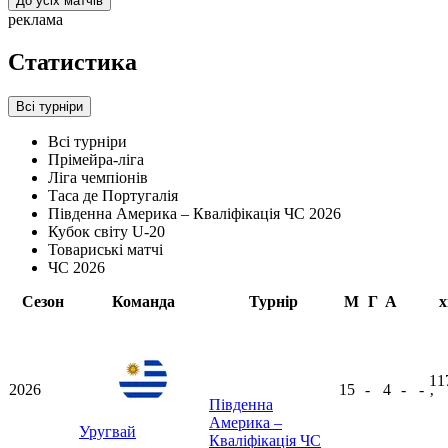
До усіх матчів
реклама
Статистика
Всі турніри
Всі турніри
Прімейра-ліга
Ліга чемпіонів
Таса де Португалія
Південна Америка – Кваліфікація ЧС 2026
Кубок світу U-20
Товариські матчі
ЧС 2026
Сезон
Команда
Турнір
М
Г
А
х
11
2026
15
-
4
-
-
ʼ
Південна
Америка –
Уругвай
Кваліфікація ЧС