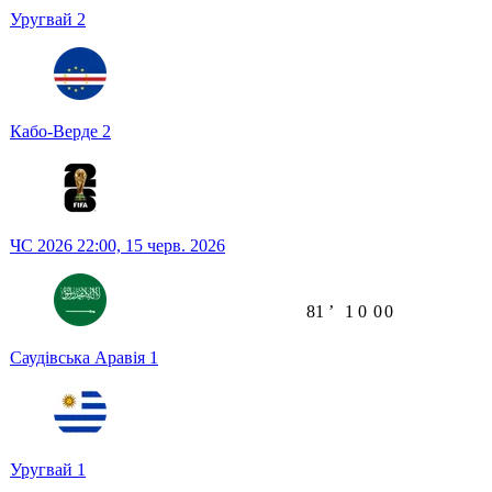
Уругвай
2
Кабо-Верде
2
ЧС 2026
22:00,
15 черв. 2026
81
ʼ
1
0
0
0
Саудівська Аравія
1
Уругвай
1