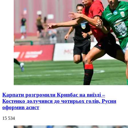
Карпати розгромили Кривбас на виїзді –
Костенко долучився до чотирьох голів, Русин
оформив асист
15 534