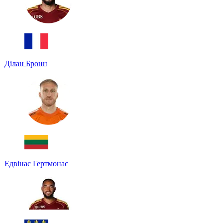
Ділан Бронн
Едвінас Гертмонас