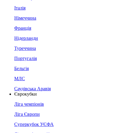
Італія
Німеччина
Франція
Нідерланди
Туреччина
Португалія
Бельгія
МЛС
Саудівська Аравія
Єврокубки
Ліга чемпіонів
Ліга Європи
Суперкубок УЄФА