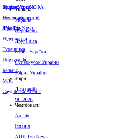
Збірна України
Італія
Суперкубок УЄФА
Україна
Німеччина
Ліга конференцій
Україна
Франція
ЛЧ - Top News
Перша ліга
Нідерланди
Друга ліга
Туреччина
Кубок України
Португалія
Суперкубок України
Бельгія
Збірна України
Збірні
МЛС
Ліга націй
Саудівська Аравія
ЧС 2026
Чемпіонати
Англія
Іспанія
АПЛ Top News