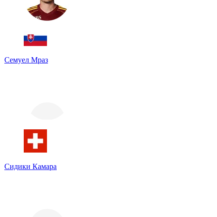
Семуел Мраз
Сидики Камара