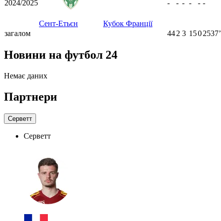
2024/2025
-
-
-
-
-
-
Сент-Етьєн
Кубок Франції
загалом
44
2
3
15
0
2537ʼ
Новини на футбол 24
Немає даних
Партнери
Серветт
Серветт