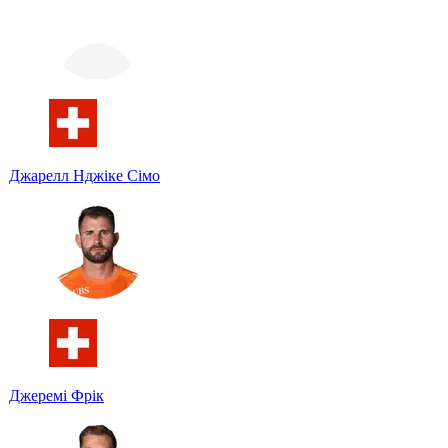
Джарелл Нджіке Сімо
Джеремі Фрік