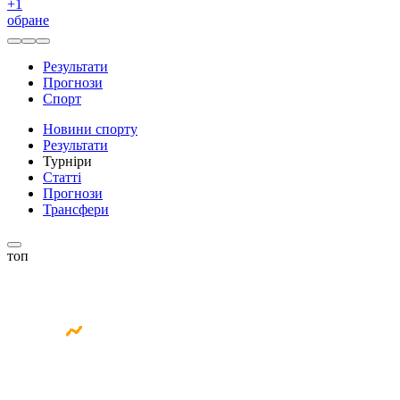
+
1
обране
Результати
Прогнози
Спорт
Новини спорту
Результати
Турніри
Статті
Прогнози
Трансфери
топ