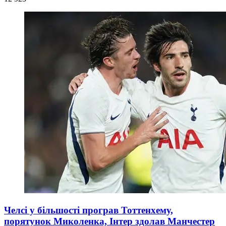
Челсі у більшості програв Тоттенхему,
порятунок Миколенка, Інтер здолав Манчестер