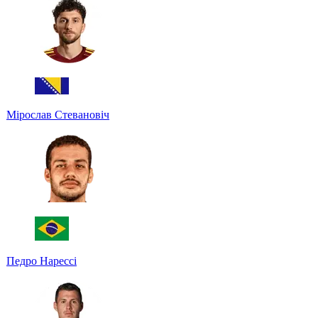
Мірослав Стевановіч
Педро Нарессі