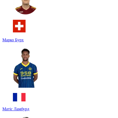
Марко Бурх
Матіс Ламбурд