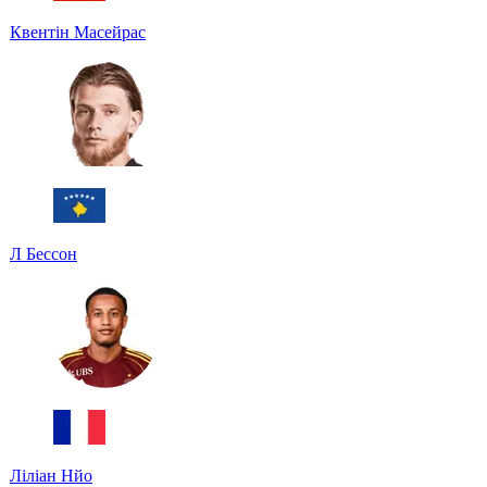
Квентін Масейрас
Л Бессон
Ліліан Нйо