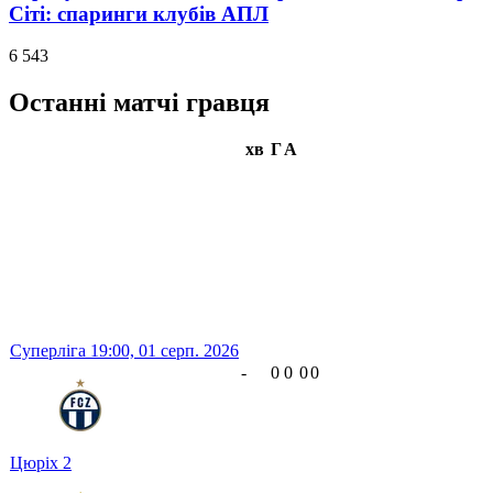
Сіті: спаринги клубів АПЛ
6 543
Останні матчі гравця
хв
Г
А
Суперліга
19:00,
01 серп. 2026
-
0
0
0
0
Цюріх
2