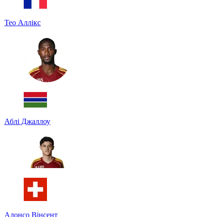
Teo Аллікс
Аблі Джаллоу
Алонсо Вінсент