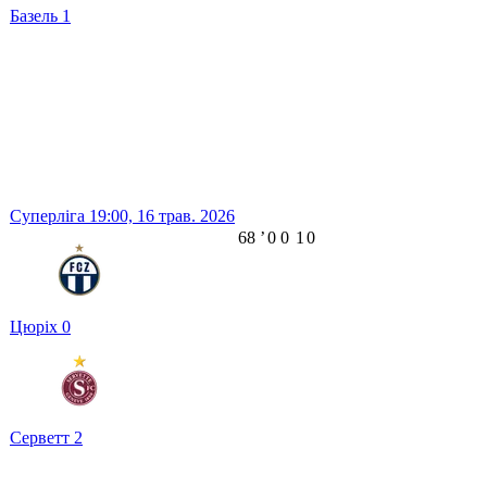
Базель
1
Суперліга
19:00,
16 трав. 2026
68
ʼ
0
0
1
0
Цюріх
0
Серветт
2