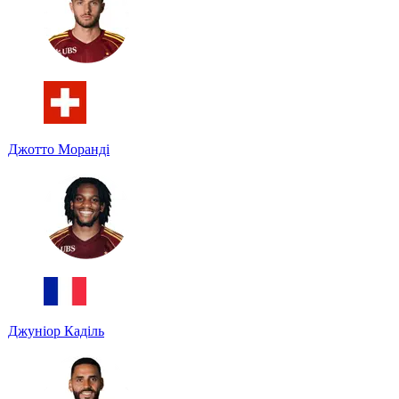
Джотто Моранді
Джуніор Каділь