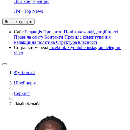
Ліга конференцій
ЛЧ - Top News
До всіх турнірів
Сайт
Редакція
Прогнози
Політика конфіденційності
Правила сайту
Контакти
Правила коментування
Редакційна політика
Структура власності
Соціальні мережі
facebook
x
youtube
instagram
telegram
viber
Футбол 24
Швейцарія
Серветт
Ламін Фомба