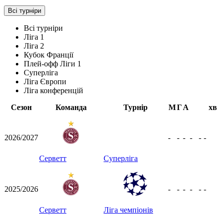
Всі турніри
Всі турніри
Ліга 1
Ліга 2
Кубок Франції
Плей-офф Ліги 1
Суперліга
Ліга Європи
Ліга конференцій
Сезон
Команда
Турнір
М
Г
А
хв
2026/2027
-
-
-
-
-
-
Серветт
Суперліга
2025/2026
-
-
-
-
-
-
Серветт
Ліга чемпіонів