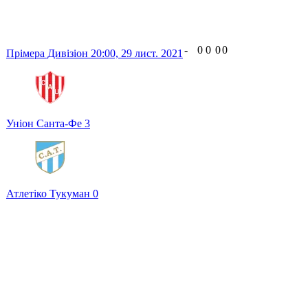
-
0
0
0
0
Прімера Дивізіон
20:00,
29 лист. 2021
Уніон Санта-Фе
3
Атлетіко Тукуман
0