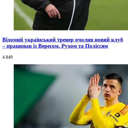
Відомий український тренер очолив новий клуб
– працював із Вересом, Рухом та Поліссям
4 849