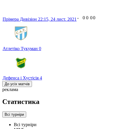
-
0
0
0
0
Прімера Дивізіон
22:15,
24 лист. 2021
Атлетіко Тукуман
0
Дефенса і Хустісія
4
До усіх матчів
реклама
Статистика
Всі турніри
Всі турніри