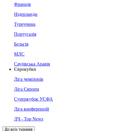
Франція
Нідерланди
Туреччина
Португалія
Бельгія
МЛС
Саудівська Аравія
Єврокубки
Ліга чемпіонів
Ліга Європи
Суперкубок УЄФА
Ліга конференцій
ЛЧ - Top News
До всіх турнірів