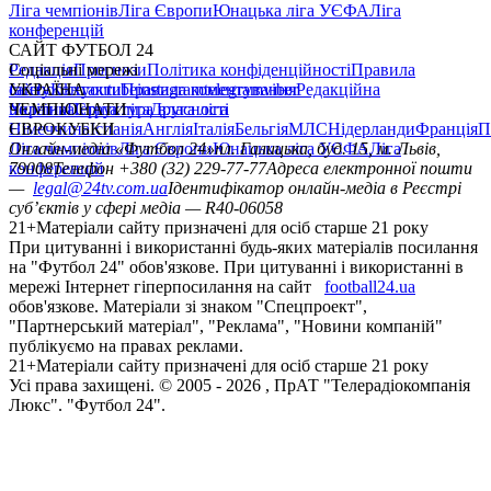
Ліга чемпіонів
Ліга Європи
Юнацька ліга УЄФА
Ліга
конференцій
САЙТ ФУТБОЛ 24
Редакція
Соціальні мережі
Прогнози
Політика конфіденційності
Правила
сайту
facebook
УКРАЇНА
Контакти
x
youtube
Правила коментування
instagram
telegram
viber
Редакційна
політика
Україна
ЧЕМПІОНАТИ
Перша ліга
Структура власності
Друга ліга
Німеччина
ЄВРОКУБКИ
Іспанія
Англія
Італія
Бельгія
МЛС
Нідерланди
Франція
П
Ліга чемпіонів
Онлайн-медіа «Футбол 24»
Ліга Європи
Юнацька ліга УЄФА
пл. Галицька, буд. 15, м. Львів,
Ліга
конференцій
79008
Телефон +380 (32) 229-77-77
Адреса електронної пошти
—
legal@24tv.com.ua
Ідентифікатор онлайн-медіа в Реєстрі
суб’єктів у сфері медіа — R40-06058
21+
Матеріали сайту призначені для осіб старше 21 року
При цитуванні і використанні будь-яких матеріалів посилання
на "Футбол 24" обов'язкове. При цитуванні і використанні в
мережі Інтернет гіперпосилання на сайт
football24.ua
обов'язкове. Матеріали зі знаком "Спецпроект",
"Партнерський матеріал", "Реклама", "Новини компаній"
публікуємо на правах реклами.
21+
Матеріали сайту призначені для осіб старше 21 року
Усi права захищенi. © 2005 -
2026
, ПрАТ "Телерадіокомпанія
Люкс". "Футбол 24".