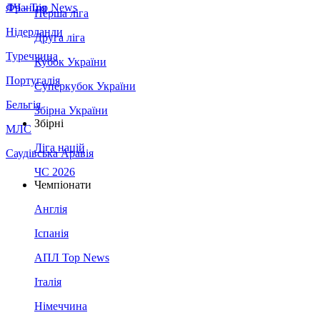
Франція
ЛЧ - Top News
Перша ліга
Нідерланди
Друга ліга
Туреччина
Кубок України
Португалія
Суперкубок України
Бельгія
Збірна України
Збірні
МЛС
Ліга націй
Саудівська Аравія
ЧС 2026
Чемпіонати
Англія
Іспанія
АПЛ Top News
Італія
Німеччина