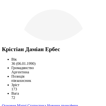
Крістіан Даміан Ербес
Вік
36 (06.01.1990)
Громадянство
Аргентина
Позиція
півзахисник
Зріст
173
Вага
72
Основне
Матчі
Статистика
Новини
трансфери