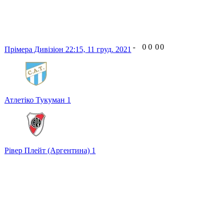
-
0
0
0
0
Прімера Дивізіон
22:15,
11 груд. 2021
Атлетіко Тукуман
1
Рівер Плейт (Аргентина)
1