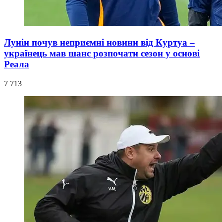
Лунін почув неприємні новини від Куртуа –
українець мав шанс розпочати сезон у основі
Реала
7 713