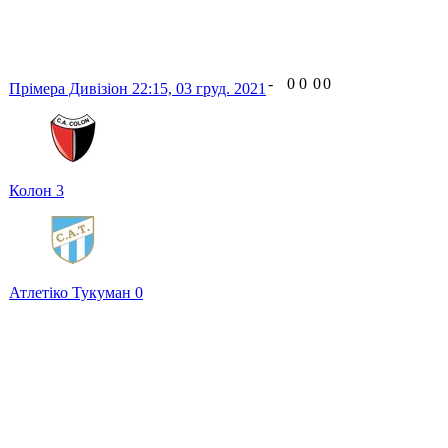
-
0
0
0
0
Прімера Дивізіон
22:15,
03 груд. 2021
Колон
3
Атлетіко Тукуман
0