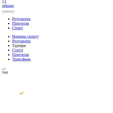
+
1
обране
Результати
Прогнози
Спорт
Новини спорту
Результати
Турніри
Статті
Прогнози
Трансфери
топ