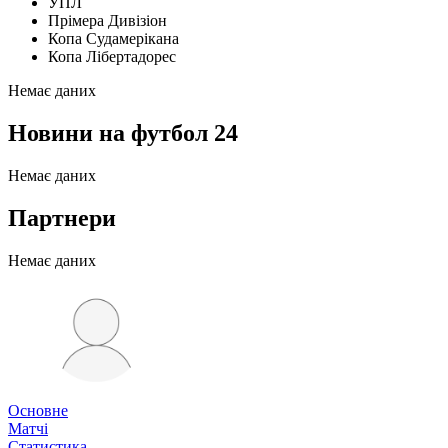
УПЛ
Прімера Дивізіон
Копа Судамерікана
Копа Лібертадорес
Немає даних
Новини на футбол 24
Немає даних
Партнери
Немає даних
Основне
Матчі
Статистика