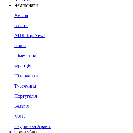
Чемпіонати
Англія
Іспанія
АПЛ Top News
Італія
Німеччина
Франція
Нідерланди
Туреччина
Португалія
Бельгія
МЛС
Саудівська Аравія
Єврокубки