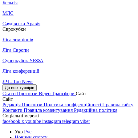
Бельгія
МЛС
Саудівська Аравія
Єврокубки
Ліга чемпіонів
Ліга Європи
Суперкубок УЄФА
Ліга конференцій
ЛЧ - Top News
До всіх турнірів
Статті
Прогнози
Відео
Трансфери
Сайт
Сайт
Редакція
Прогнози
Політика конфіденційності
Правила сайту
Контакти
Правила коментування
Редакційна політика
Соціальні мережі
facebook
x
youtube
instagram
telegram
viber
Укр
Рус
Новини спорту