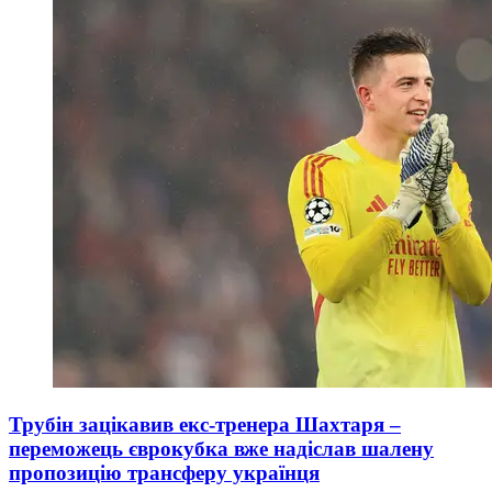
Трубін зацікавив екс-тренера Шахтаря –
переможець єврокубка вже надіслав шалену
пропозицію трансферу українця