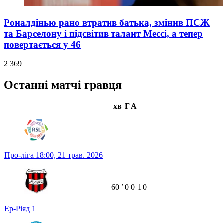
Роналдінью рано втратив батька, змінив ПСЖ
та Барселону і підсвітив талант Мессі, а тепер
повертається у 46
2 369
Останні матчі гравця
хв
Г
А
Про-ліга
18:00,
21 трав. 2026
60
ʼ
0
0
1
0
Ер-Ріяд
1