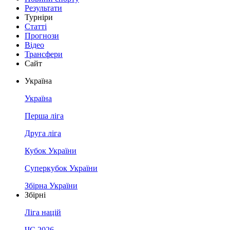
Результати
Турніри
Статті
Прогнози
Відео
Трансфери
Сайт
Україна
Україна
Перша ліга
Друга ліга
Кубок України
Суперкубок України
Збірна України
Збірні
Ліга націй
ЧС 2026