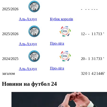
2025/2026
-
-
-
-
-
-
Аль-Ахдуд
Кубок королів
2025/2026
12
-
-
1
1
713
ʼ
Про-ліга
Аль-Ахдуд
2024/2025
20
-
1
3
1
733
ʼ
Про-ліга
Аль-Ахдуд
загалом
32
0
1
4
2
1446ʼ
Новини на футбол 24