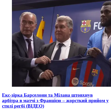
Екс-зірка Барселони та Мілана штовхнув
арбітра в матчі з Францією – жорсткий прийом у
стилі регбі (ВІДЕО)