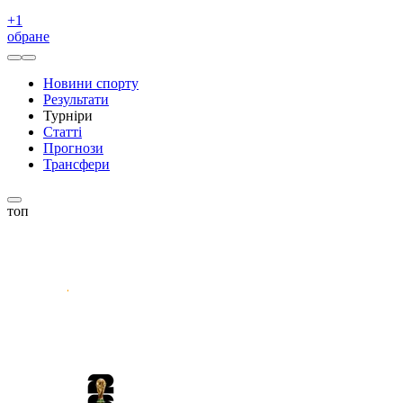
+
1
обране
Новини спорту
Результати
Турніри
Статті
Прогнози
Трансфери
топ