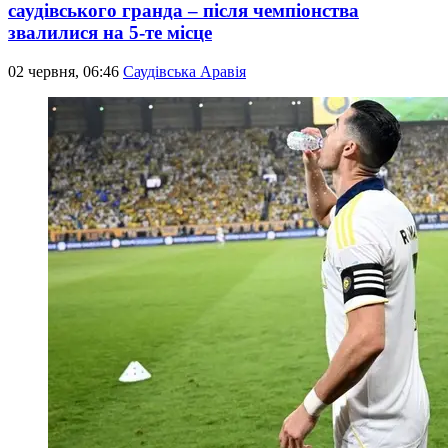
саудівського гранда – після чемпіонства
звалилися на 5-те місце
02 червня, 06:46
Саудівська Аравія