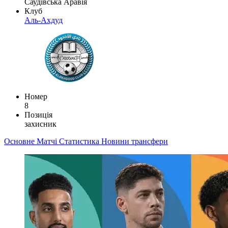
Саудівська Аравія
Клуб
Аль-Ахдуд
Номер
8
Позиція
захисник
Основне
Матчі
Статистика
Новини
трансфери