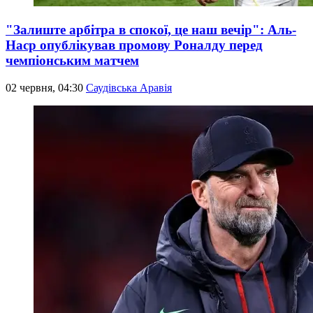
"Залиште арбітра в спокої, це наш вечір": Аль-
Наср опублікував промову Роналду перед
чемпіонським матчем
02 червня, 04:30
Саудівська Аравія