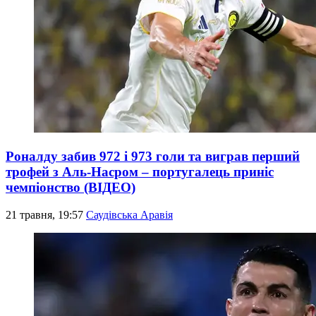
Роналду забив 972 і 973 голи та виграв перший
трофей з Аль-Насром – португалець приніс
чемпіонство (ВІДЕО)
21 травня, 19:57
Саудівська Аравія