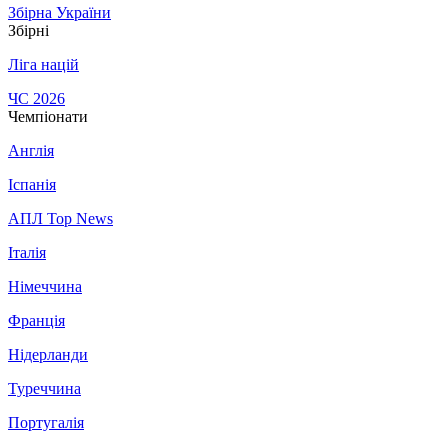
Збірна України
Збірні
Ліга націй
ЧС 2026
Чемпіонати
Англія
Іспанія
АПЛ Top News
Італія
Німеччина
Франція
Нідерланди
Туреччина
Португалія