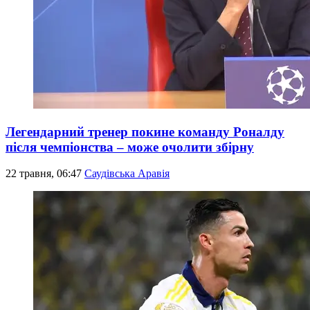
Легендарний тренер покине команду Роналду
після чемпіонства – може очолити збірну
22 травня, 06:47
Саудівська Аравія