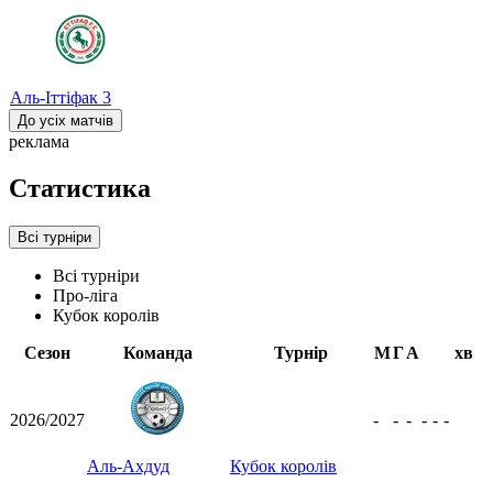
Аль-Іттіфак
3
До усіх матчів
реклама
Статистика
Всі турніри
Всі турніри
Про-ліга
Кубок королів
Сезон
Команда
Турнір
М
Г
А
хв
2026/2027
-
-
-
-
-
-
Аль-Ахдуд
Кубок королів