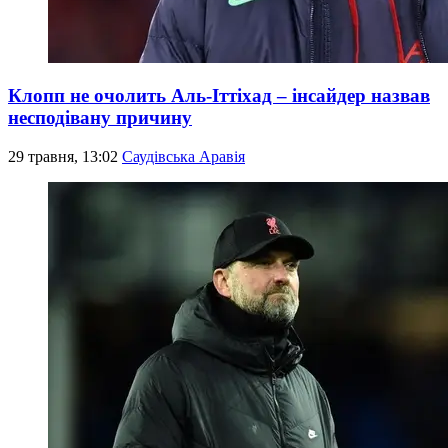
Клопп не очолить Аль-Іттіхад – інсайдер назвав
несподівану причину
29 травня, 13:02
Саудівська Аравія