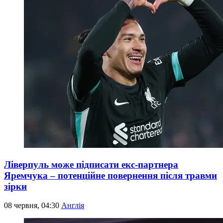
Ліверпуль може підписати екс-партнера
Яремчука – потенційне повернення після травми
зірки
08 червня, 04:30
Англія