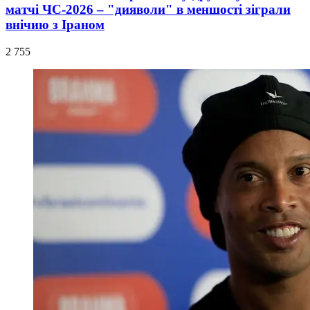
матчі ЧС-2026 – "дияволи" в меншості зіграли
внічию з Іраном
2 755