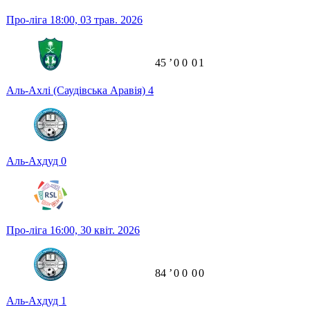
Про-ліга
18:00,
03 трав. 2026
45
ʼ
0
0
0
1
Аль-Ахлі (Саудівська Аравія)
4
Аль-Ахдуд
0
Про-ліга
16:00,
30 квіт. 2026
84
ʼ
0
0
0
0
Аль-Ахдуд
1