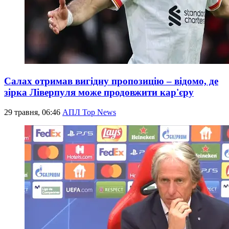
Салах отримав вигідну пропозицію – відомо, де
зірка Ліверпуля може продовжити кар'єру
29 травня, 06:46
АПЛ Top News