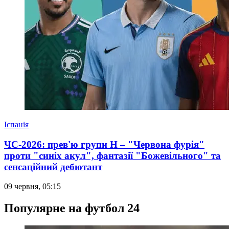
Іспанія
ЧС-2026: прев'ю групи Н – "Червона фурія"
проти "синіх акул", фантазії "Божевільного" та
сенсаційний дебютант
09 червня, 05:15
Популярне на футбол 24