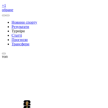
+
1
обране
Новини спорту
Результати
Турніри
Статті
Прогнози
Трансфери
топ