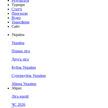
Результати
Турніри
Статті
Прогнози
Відео
Трансфери
Сайт
Україна
Україна
Перша ліга
Друга ліга
Кубок України
Суперкубок України
Збірна України
Збірні
Ліга націй
ЧС 2026