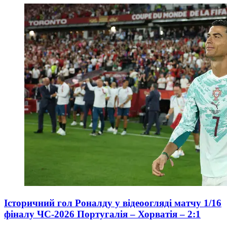
Історичний гол Роналду у відеоогляді матчу 1/16
фіналу ЧС-2026 Португалія – Хорватія – 2:1