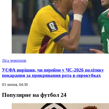
Ліга чемпіонів
УЄФА вирішив, чи перейме у ЧС-2026 політику
покарання за прикривання рота в єврокубках
03 липня, 04:30
Популярне на футбол 24