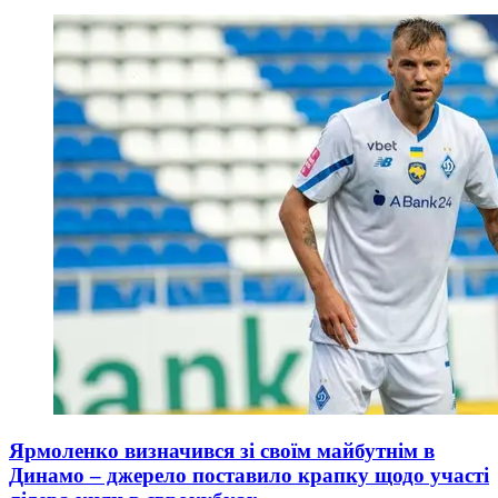
Ярмоленко визначився зі своїм майбутнім в
Динамо – джерело поставило крапку щодо участі