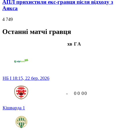
АПЛ прихистили екс-гравця після відходу з
Аякса
4 749
Останні матчі гравця
хв
Г
А
НБ I
18:15,
22 бер. 2026
-
0
0
0
0
Кішварда
1