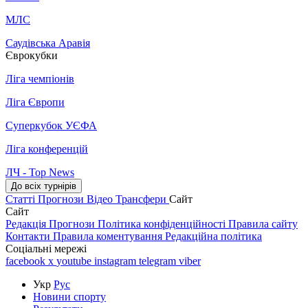
МЛС
Саудівська Аравія
Єврокубки
Ліга чемпіонів
Ліга Європи
Суперкубок УЄФА
Ліга конференцій
ЛЧ - Top News
До всіх турнірів
Статті
Прогнози
Відео
Трансфери
Сайт
Сайт
Редакція
Прогнози
Політика конфіденційності
Правила сайту
Контакти
Правила коментування
Редакційна політика
Соціальні мережі
facebook
x
youtube
instagram
telegram
viber
Укр
Рус
Новини спорту