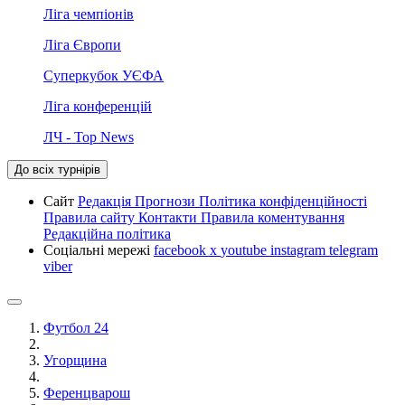
Ліга чемпіонів
Ліга Європи
Суперкубок УЄФА
Ліга конференцій
ЛЧ - Top News
До всіх турнірів
Сайт
Редакція
Прогнози
Політика конфіденційності
Правила сайту
Контакти
Правила коментування
Редакційна політика
Соціальні мережі
facebook
x
youtube
instagram
telegram
viber
Футбол 24
Угорщина
Ференцварош