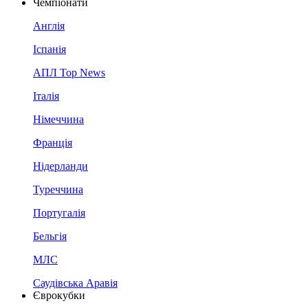
Чемпіонати
Англія
Іспанія
АПЛ Top News
Італія
Німеччина
Франція
Нідерланди
Туреччина
Португалія
Бельгія
МЛС
Саудівська Аравія
Єврокубки