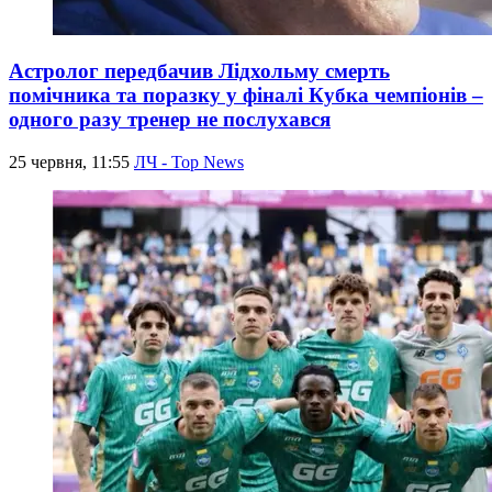
Астролог передбачив Лідхольму смерть
помічника та поразку у фіналі Кубка чемпіонів –
одного разу тренер не послухався
25 червня, 11:55
ЛЧ - Top News