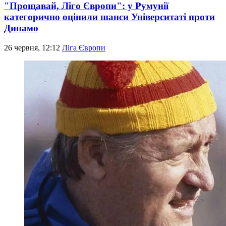
"Прощавай, Ліго Європи": у Румунії
категорично оцінили шанси Університаті проти
Динамо
26 червня, 12:12
Ліга Європи