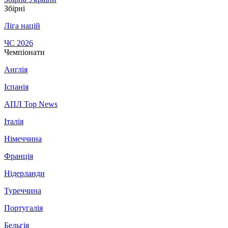
Збірні
Ліга націй
ЧС 2026
Чемпіонати
Англія
Іспанія
АПЛ Top News
Італія
Німеччина
Франція
Нідерланди
Туреччина
Португалія
Бельгія