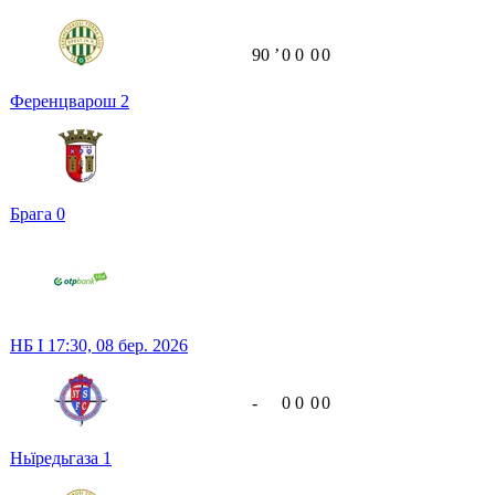
90
ʼ
0
0
0
0
Ференцварош
2
Брага
0
НБ I
17:30,
08 бер. 2026
-
0
0
0
0
Ньїредьгаза
1