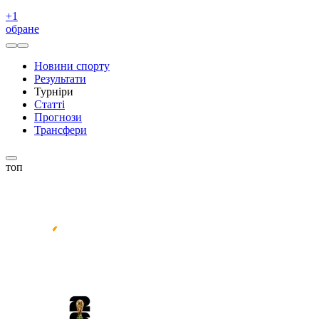
+
1
обране
Новини спорту
Результати
Турніри
Статті
Прогнози
Трансфери
топ