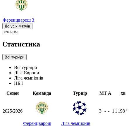
Ференцварош
3
До усіх матчів
реклама
Статистика
Всі турніри
Всі турніри
Ліга Європи
Ліга чемпіонів
НБ I
Сезон
Команда
Турнір
М
Г
А
хв
2025/2026
3
-
-
1
1
198
ʼ
Ференцварош
Ліга чемпіонів