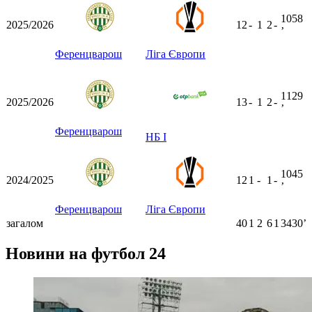
1058
2025/2026
12
-
1
2
-
ʼ
Ференцварош
Ліга Європи
1129
2025/2026
13
-
1
2
-
ʼ
Ференцварош
НБ I
1045
2024/2025
12
1
-
1
-
ʼ
Ференцварош
Ліга Європи
загалом
40
1
2
6
1
3430ʼ
Новини на футбол 24