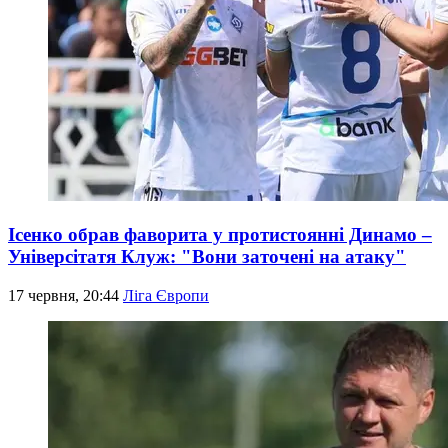
Ісенко обрав фаворита у протистоянні Динамо –
Універсітатя Клуж: "Вони заточені на атаку"
17 червня, 20:44
Ліга Європи