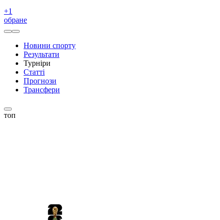
+
1
обране
Новини спорту
Результати
Турніри
Статті
Прогнози
Трансфери
топ