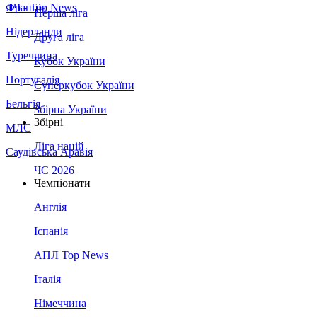
Франція
ЛЧ - Top News
Перша ліга
Нідерланди
Друга ліга
Туреччина
Кубок України
Португалія
Суперкубок України
Бельгія
Збірна України
Збірні
МЛС
Ліга націй
Саудівська Аравія
ЧС 2026
Чемпіонати
Англія
Іспанія
АПЛ Top News
Італія
Німеччина