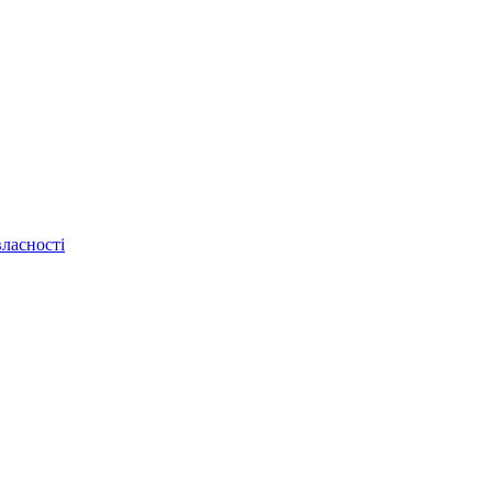
ласності