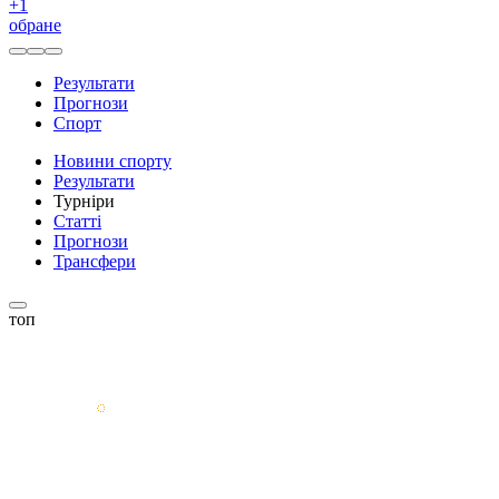
+
1
обране
Результати
Прогнози
Спорт
Новини спорту
Результати
Турніри
Статті
Прогнози
Трансфери
топ