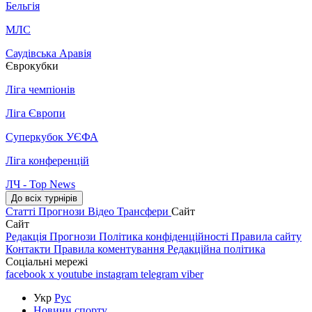
Бельгія
МЛС
Саудівська Аравія
Єврокубки
Ліга чемпіонів
Ліга Європи
Суперкубок УЄФА
Ліга конференцій
ЛЧ - Top News
До всіх турнірів
Статті
Прогнози
Відео
Трансфери
Сайт
Сайт
Редакція
Прогнози
Політика конфіденційності
Правила сайту
Контакти
Правила коментування
Редакційна політика
Соціальні мережі
facebook
x
youtube
instagram
telegram
viber
Укр
Рус
Новини спорту