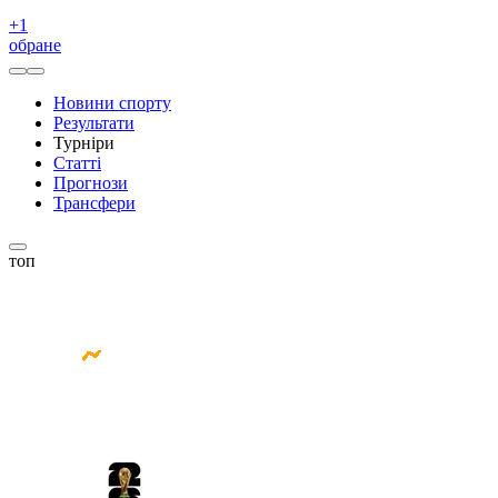
+
1
обране
Новини спорту
Результати
Турніри
Статті
Прогнози
Трансфери
топ