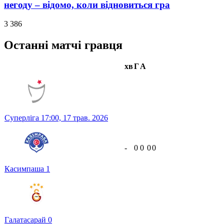
негоду – відомо, коли відновиться гра
3 386
Останні матчі гравця
хв
Г
А
Суперліга
17:00,
17 трав. 2026
-
0
0
0
0
Касимпаша
1
Галатасарай
0