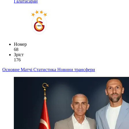
Галатасарай
Номер
68
Зріст
176
Основне
Матчі
Статистика
Новини
трансфери