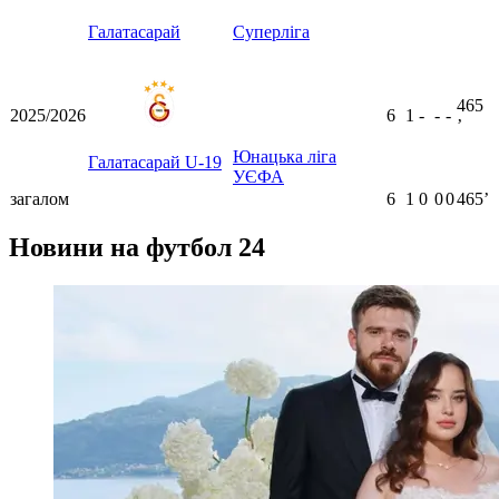
Галатасарай
Суперліга
465
2025/2026
6
1
-
-
-
ʼ
Юнацька ліга
Галатасарай U-19
УЄФА
загалом
6
1
0
0
0
465ʼ
Новини на футбол 24