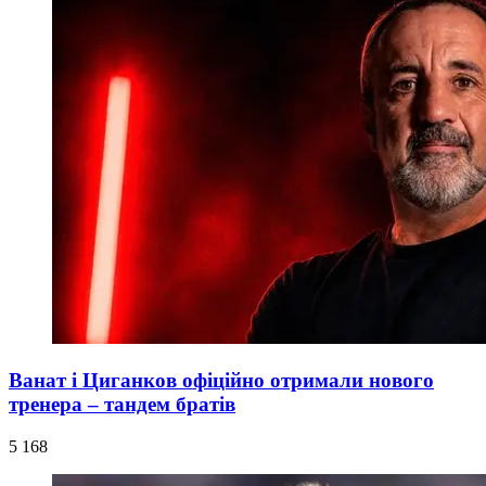
Ванат і Циганков офіційно отримали нового
тренера – тандем братів
5 168