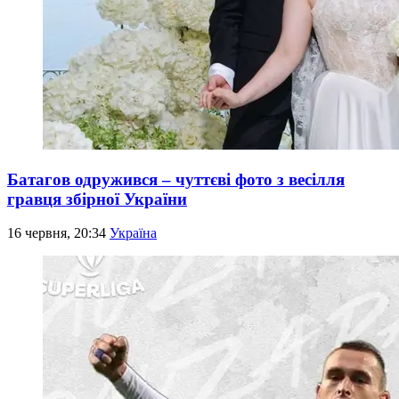
Батагов одружився – чуттєві фото з весілля
гравця збірної України
16 червня, 20:34
Україна