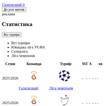
Галатасарай
0
До усіх матчів
реклама
Статистика
Всі турніри
Всі турніри
Юнацька ліга УЄФА
Суперліга
Ліга чемпіонів
Сезон
Команда
Турнір
М
Г
А
хв
2025/2026
-
-
-
-
-
-
Галатасарай
Ліга чемпіонів
2025/2026
-
-
-
-
-
-