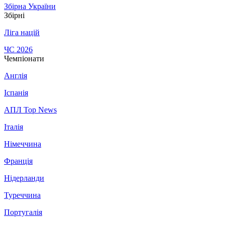
Збірна України
Збірні
Ліга націй
ЧС 2026
Чемпіонати
Англія
Іспанія
АПЛ Top News
Італія
Німеччина
Франція
Нідерланди
Туреччина
Португалія