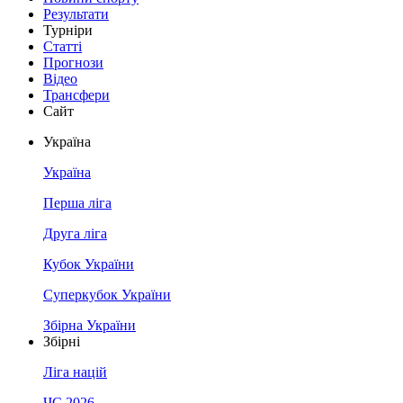
Результати
Турніри
Статті
Прогнози
Відео
Трансфери
Сайт
Україна
Україна
Перша ліга
Друга ліга
Кубок України
Суперкубок України
Збірна України
Збірні
Ліга націй
ЧС 2026