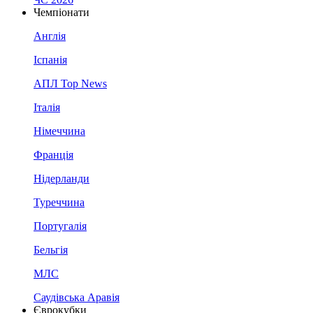
Чемпіонати
Англія
Іспанія
АПЛ Top News
Італія
Німеччина
Франція
Нідерланди
Туреччина
Португалія
Бельгія
МЛС
Саудівська Аравія
Єврокубки