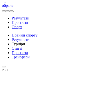
+
1
обране
Результати
Прогнози
Спорт
Новини спорту
Результати
Турніри
Статті
Прогнози
Трансфери
топ