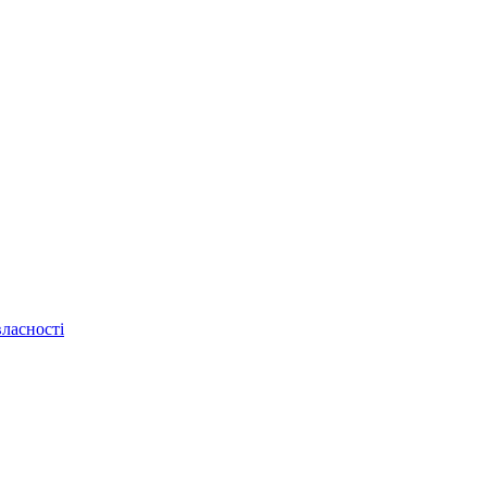
ласності