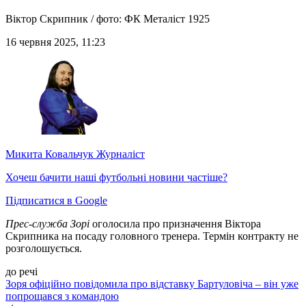
Віктор Скрипник / фото: ФК Металіст 1925
16 червня 2025, 11:23
Микита Ковальчук
Журналіст
Хочеш бачити наші футбольні новини частіше?
Підписатися в Google
Прес-служба Зорі
оголосила про призначення Віктора
Скрипника на посаду головного тренера. Термін контракту не
розголошується.
до речі
Зоря офіційно повідомила про відставку Бартуловіча – він уже
попрощався з командо
ю