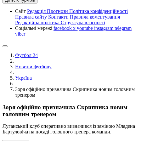
До всіх турнірів
Сайт
Редакція
Прогнози
Політика конфіденційності
Правила сайту
Контакти
Правила коментування
Редакційна політика
Структура власності
Соціальні мережі
facebook
x
youtube
instagram
telegram
viber
Футбол 24
Новини футболу
Україна
Зоря офіційно призначила Скрипника новим головним
тренером
Зоря офіційно призначила Скрипника новим
головним тренером
Луганський клуб оперативно визначився із заміною Младена
Бартуловіча на посаді головного тренера команди.