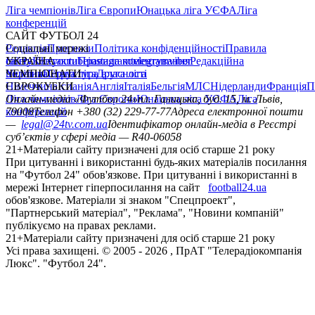
Ліга чемпіонів
Ліга Європи
Юнацька ліга УЄФА
Ліга
конференцій
САЙТ ФУТБОЛ 24
Редакція
Соціальні мережі
Прогнози
Політика конфіденційності
Правила
сайту
facebook
УКРАЇНА
Контакти
x
youtube
Правила коментування
instagram
telegram
viber
Редакційна
політика
Україна
ЧЕМПІОНАТИ
Перша ліга
Структура власності
Друга ліга
Німеччина
ЄВРОКУБКИ
Іспанія
Англія
Італія
Бельгія
МЛС
Нідерланди
Франція
П
Ліга чемпіонів
Онлайн-медіа «Футбол 24»
Ліга Європи
Юнацька ліга УЄФА
пл. Галицька, буд. 15, м. Львів,
Ліга
конференцій
79008
Телефон +380 (32) 229-77-77
Адреса електронної пошти
—
legal@24tv.com.ua
Ідентифікатор онлайн-медіа в Реєстрі
суб’єктів у сфері медіа — R40-06058
21+
Матеріали сайту призначені для осіб старше 21 року
При цитуванні і використанні будь-яких матеріалів посилання
на "Футбол 24" обов'язкове. При цитуванні і використанні в
мережі Інтернет гіперпосилання на сайт
football24.ua
обов'язкове. Матеріали зі знаком "Спецпроект",
"Партнерський матеріал", "Реклама", "Новини компаній"
публікуємо на правах реклами.
21+
Матеріали сайту призначені для осіб старше 21 року
Усi права захищенi. © 2005 -
2026
, ПрАТ "Телерадіокомпанія
Люкс". "Футбол 24".