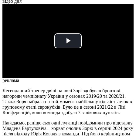
відео дня
Play
Video
реклама
Легендарний тренер двічі на чолі Зорі здобував бронзові
нагороди чемпіонату України у сезонах 2019/20 та 2020/21.
Також Зоря набрала на той момент найбільшу кількість очок в
груповому етапі єврокубків. Було це в сезоні 2021/22 в Лізі
Конференцій, коли команда здобула 7 залікових пунктів.
Нагадаємо, раніше сьогодні луганці повідомили про відставку
Младена Бартуловіча – хорват очолив Зорю в серпні 2024 року
після відходу Юрія Коваля з команди. Під його керівництвом