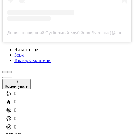
Допис, поширений Футбольний Клуб Зоря Луганськ (@zoryaluhansk)
Читайте ще
:
Зоря
Віктор Скрипник
0
Коментувати
️👍
0
️🔥
0
️😄
0
️😢
0
️🤬
0
коментарі