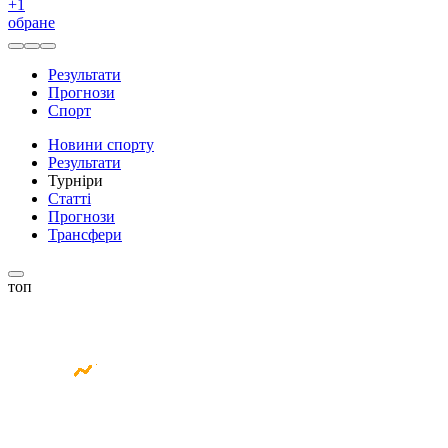
+
1
обране
Результати
Прогнози
Спорт
Новини спорту
Результати
Турніри
Статті
Прогнози
Трансфери
топ