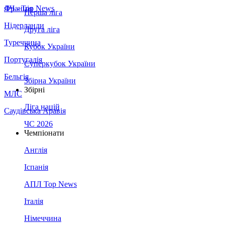
Франція
ЛЧ - Top News
Перша ліга
Нідерланди
Друга ліга
Туреччина
Кубок України
Португалія
Суперкубок України
Бельгія
Збірна України
Збірні
МЛС
Ліга націй
Саудівська Аравія
ЧС 2026
Чемпіонати
Англія
Іспанія
АПЛ Top News
Італія
Німеччина