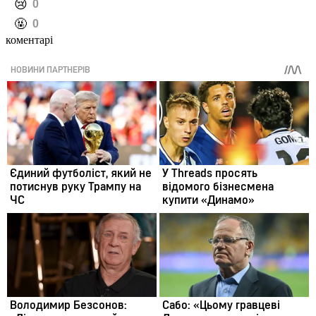
️😢
0
️🤬
0
коментарі