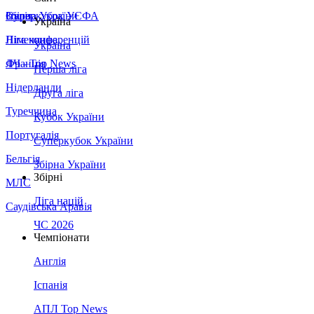
Збірна України
Італія
Суперкубок УЄФА
Україна
Німеччина
Ліга конференцій
Україна
Франція
ЛЧ - Top News
Перша ліга
Нідерланди
Друга ліга
Туреччина
Кубок України
Португалія
Суперкубок України
Бельгія
Збірна України
Збірні
МЛС
Ліга націй
Саудівська Аравія
ЧС 2026
Чемпіонати
Англія
Іспанія
АПЛ Top News