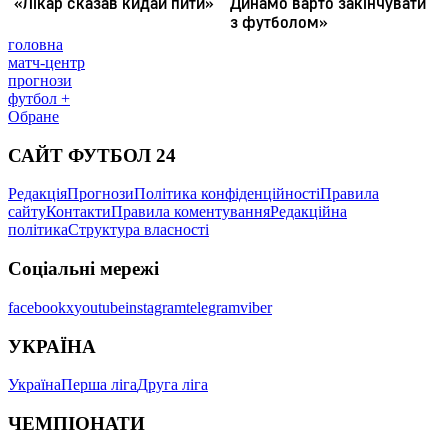
головна
матч-центр
прогнози
футбол +
Обране
САЙТ ФУТБОЛ 24
Редакція
Прогнози
Політика конфіденційності
Правила
сайту
Контакти
Правила коментування
Редакційна
політика
Структура власності
Соціальні мережі
facebook
x
youtube
instagram
telegram
viber
УКРАЇНА
Україна
Перша ліга
Друга ліга
ЧЕМПІОНАТИ