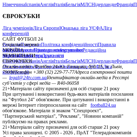
Німеччина
Іспанія
Англія
Італія
Бельгія
МЛС
Нідерланди
Франція
П
ЄВРОКУБКИ
Ліга чемпіонів
Ліга Європи
Юнацька ліга УЄФА
Ліга
конференцій
САЙТ ФУТБОЛ 24
Редакція
Соціальні мережі
Прогнози
Політика конфіденційності
Правила
сайту
facebook
УКРАЇНА
Контакти
x
youtube
Правила коментування
instagram
telegram
viber
Редакційна
політика
Україна
ЧЕМПІОНАТИ
Перша ліга
Структура власності
Друга ліга
Німеччина
ЄВРОКУБКИ
Іспанія
Англія
Італія
Бельгія
МЛС
Нідерланди
Франція
П
Ліга чемпіонів
Онлайн-медіа «Футбол 24»
Ліга Європи
Юнацька ліга УЄФА
пл. Галицька, буд. 15, м. Львів,
Ліга
конференцій
79008
Телефон +380 (32) 229-77-77
Адреса електронної пошти
—
legal@24tv.com.ua
Ідентифікатор онлайн-медіа в Реєстрі
суб’єктів у сфері медіа — R40-06058
21+
Матеріали сайту призначені для осіб старше 21 року
При цитуванні і використанні будь-яких матеріалів посилання
на "Футбол 24" обов'язкове. При цитуванні і використанні в
мережі Інтернет гіперпосилання на сайт
football24.ua
обов'язкове. Матеріали зі знаком "Спецпроект",
"Партнерський матеріал", "Реклама", "Новини компаній"
публікуємо на правах реклами.
21+
Матеріали сайту призначені для осіб старше 21 року
Усi права захищенi. © 2005 -
2026
, ПрАТ "Телерадіокомпанія