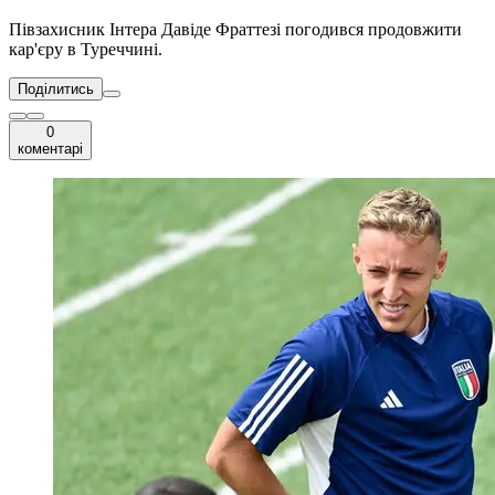
Півзахисник Інтера Давіде Фраттезі погодився продовжити
кар'єру в Туреччині.
Поділитись
0
коментарі