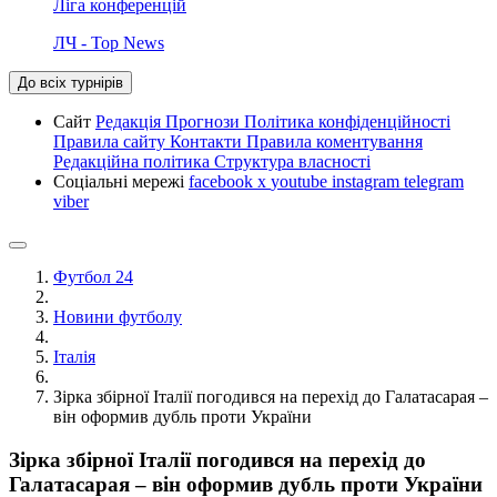
Ліга конференцій
ЛЧ - Top News
До всіх турнірів
Сайт
Редакція
Прогнози
Політика конфіденційності
Правила сайту
Контакти
Правила коментування
Редакційна політика
Структура власності
Соціальні мережі
facebook
x
youtube
instagram
telegram
viber
Футбол 24
Новини футболу
Італія
Зірка збірної Італії погодився на перехід до Галатасарая –
він оформив дубль проти України
Зірка збірної Італії погодився на перехід до
Галатасарая – він оформив дубль проти України