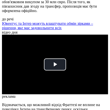
обов'язковим викупом за 30 млн євро. Після того, як
півзахисник дав згоду на трансфер, пропозиція має бути
оформлена офіційно.
до речі
Ювентус та Інтер можуть влаштувати обмін зірками –
рішення, яке має задовольнити всіх
відео дня
Play
Video
реклама
Відзначається, що можливий відхід Фраттезі не вплине на
поведінку Інтера на трансферному ринку, оскільки