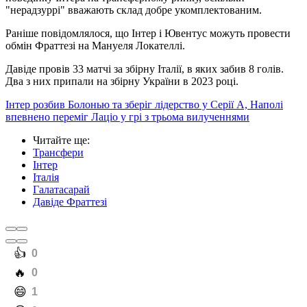
"нерадзуррі" вважають склад добре укомплектованим.
Раніше повідомлялося, що Інтер і Ювентус можуть провести
обмін Фраттезі на Мануеля Локателлі.
Давіде провів 33 матчі за збірну Італії, в яких забив 8 голів.
Два з них припали на збірну України в 2023 році.
Інтер розбив Болонью та зберіг лідерство у Серії А, Наполі
впевнено переміг Лаціо у грі з трьома вилученнями
Читайте ще
:
Трансфери
Інтер
Італія
Галатасарай
Давіде Фраттезі
️👍
0
️🔥
0
️😄
1