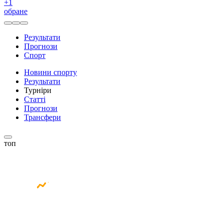
+
1
обране
Результати
Прогнози
Спорт
Новини спорту
Результати
Турніри
Статті
Прогнози
Трансфери
топ