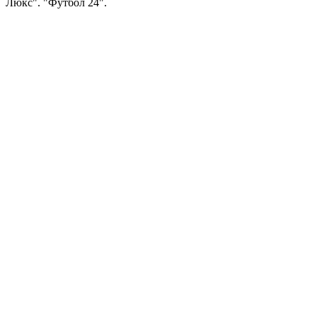
Люкс". "Футбол 24".