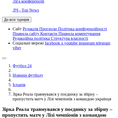
Ліга конференцій
ЛЧ - Top News
До всіх турнірів
Сайт
Редакція
Прогнози
Політика конфіденційності
Правила сайту
Контакти
Правила коментування
Редакційна політика
Структура власності
Соціальні мережі
facebook
x
youtube
instagram
telegram
viber
Футбол 24
Новини футболу
Іспанія
Зірка Реала травмувався у поєдинку за збірну –
пропустить матч у Лізі чемпіонів з командою українця
Зірка Реала травмувався у поєдинку за збірну –
пропустить матч у Лізі чемпіонів з командою