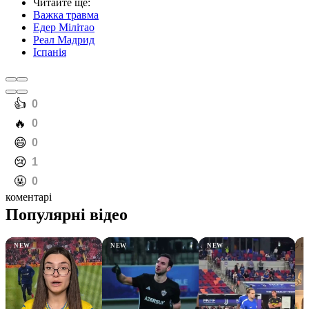
Читайте ще
:
Важка травма
Едер Мілітао
Реал Мадрид
Іспанія
️👍
0
️🔥
0
️😄
0
️😢
1
️🤬
0
коментарі