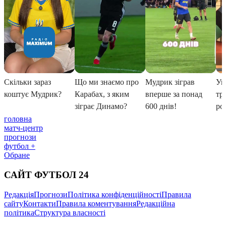
головна
матч-центр
прогнози
футбол +
Обране
САЙТ ФУТБОЛ 24
Редакція
Прогнози
Політика конфіденційності
Правила
сайту
Контакти
Правила коментування
Редакційна
політика
Структура власності