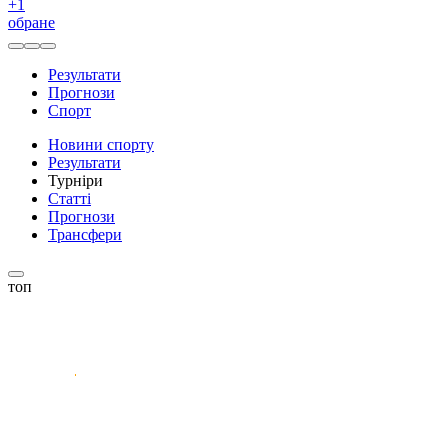
+
1
обране
Результати
Прогнози
Спорт
Новини спорту
Результати
Турніри
Статті
Прогнози
Трансфери
топ