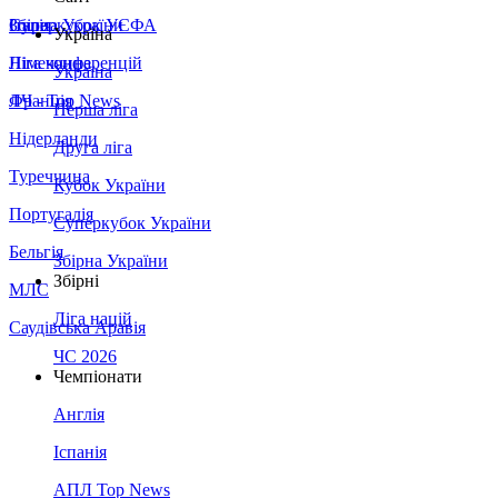
Збірна України
Італія
Суперкубок УЄФА
Україна
Німеччина
Ліга конференцій
Україна
Франція
ЛЧ - Top News
Перша ліга
Нідерланди
Друга ліга
Туреччина
Кубок України
Португалія
Суперкубок України
Бельгія
Збірна України
Збірні
МЛС
Ліга націй
Саудівська Аравія
ЧС 2026
Чемпіонати
Англія
Іспанія
АПЛ Top News