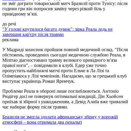
не зміг дограти товариський матч Бразилії проти Тунісу: після
години гри він попросив заміну через різкий біль у
привідному м’язі.
до речі
"У голові крутилося багато думок": зірка Реала ледь не
завершив кар'єру після травми
реклама
У Мадриді захисник пройшов повний медичний огляд. "Після
обстежень, проведених сьогодні медичною службою Реала, в
Мілітао діагностовано травму великого привідного м’яза
правої ноги", – повідомили в клубі. Едер уже точно
пропустить найближчі матчі проти Ельче в Ла Лізі та
Олімпіакоса у Лізі чемпіонів. Нагадаємо, що за грецький клуб
виступає українець Роман Яремчук.
Проблеми Реала в обороні лише поглиблюються. Антоніо
Рюдігер досі не повернув оптимальні кондиції, Дін Хьойсен
приїхав зі збірної з ушкодженням, а Девід Алаба вже тривалий
час набирає форму після травми.
Бразилія не змогла здолати африканську збірну у ворожій
атмосфері – вона отримала два пенальті