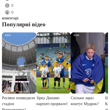
️😢
0
️🤬
0
коментарі