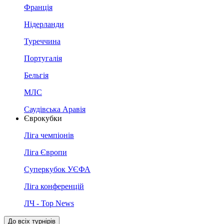
Франція
Нідерланди
Туреччина
Португалія
Бельгія
МЛС
Саудівська Аравія
Єврокубки
Ліга чемпіонів
Ліга Європи
Суперкубок УЄФА
Ліга конференцій
ЛЧ - Top News
До всіх турнірів