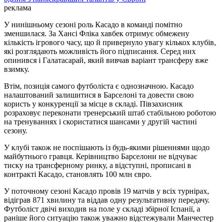
реклама
У нинішньому сезоні роль Касадо в команді помітно
зменшилася. За Хансі Фліка хавбек отримує обмежену
кількість ігрового часу, що й привернуло увагу кількох клубів,
які розглядають можливість його підписання. Серед них
опинився і Галатасарай, який вивчав варіант трансферу вже
взимку.
Втім, позиція самого футболіста є однозначною. Касадо
налаштований залишитися в Барселоні та довести свою
користь у конкуренції за місце в складі. Півзахисник
розраховує переконати тренерський штаб стабільною роботою
на тренуваннях і скористатися шансами у другій частині
сезону.
У клубі також не поспішають із будь-якими рішеннями щодо
майбутнього гравця. Керівництво Барселони не відчуває
тиску на трансферному ринку, а відступні, прописані в
контракті Касадо, становлять 100 млн євро.
У поточному сезоні Касадо провів 19 матчів у всіх турнірах,
відіграв 871 хвилину та віддав одну результативну передачу.
Футболіст двічі виходив на поле у складі збірної Іспанії, а
раніше його ситуацію також уважно відстежували Манчестер