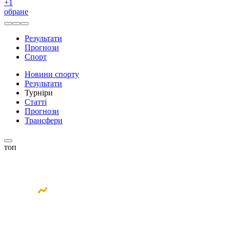
+
1
обране
Результати
Прогнози
Спорт
Новини спорту
Результати
Турніри
Статті
Прогнози
Трансфери
топ