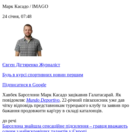
Марк Касадо / IMAGO
24 січня, 07:48
Євген Дігтяренко
Журналіст
Будь в курсі спортивних новин першим
Підписатися в Google
Хавбек Барселони Марк Касадо зацікавив Галатасарай. Як
повідомляє
Mundo Deportivo
, 22-річний півзахисник уже дав
чітку відповідь представникам турецького клубу та заявив про
бажання продовжити кар'єру в складі каталонців.
до речі
Барселона знайшла сенсаційне підсилення – гравця вважають
одним з найяскравіших талантів у Європі