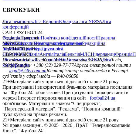
ЄВРОКУБКИ
Ліга чемпіонів
Ліга Європи
Юнацька ліга УЄФА
Ліга
конференцій
САЙТ ФУТБОЛ 24
Редакція
Соціальні мережі
Прогнози
Політика конфіденційності
Правила
сайту
facebook
УКРАЇНА
Контакти
x
youtube
Правила коментування
instagram
telegram
viber
Редакційна
політика
Україна
ЧЕМПІОНАТИ
Перша ліга
Структура власності
Друга ліга
Німеччина
ЄВРОКУБКИ
Іспанія
Англія
Італія
Бельгія
МЛС
Нідерланди
Франція
П
Ліга чемпіонів
Онлайн-медіа «Футбол 24»
Ліга Європи
Юнацька ліга УЄФА
пл. Галицька, буд. 15, м. Львів,
Ліга
конференцій
79008
Телефон +380 (32) 229-77-77
Адреса електронної пошти
—
legal@24tv.com.ua
Ідентифікатор онлайн-медіа в Реєстрі
суб’єктів у сфері медіа — R40-06058
21+
Матеріали сайту призначені для осіб старше 21 року
При цитуванні і використанні будь-яких матеріалів посилання
на "Футбол 24" обов'язкове. При цитуванні і використанні в
мережі Інтернет гіперпосилання на сайт
football24.ua
обов'язкове. Матеріали зі знаком "Спецпроект",
"Партнерський матеріал", "Реклама", "Новини компаній"
публікуємо на правах реклами.
21+
Матеріали сайту призначені для осіб старше 21 року
Усi права захищенi. © 2005 -
2026
, ПрАТ "Телерадіокомпанія
Люкс". "Футбол 24".