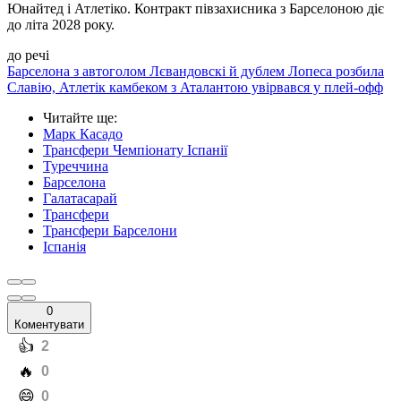
Юнайтед і Атлетіко. Контракт півзахисника з Барселоною діє
до літа 2028 року.
до речі
Барселона з автоголом Лєвандовскі й дублем Лопеса розбила
Славію, Атлетік камбеком з Аталантою увірвався у плей-офф
Читайте ще
:
Марк Касадо
Трансфери Чемпіонату Іспанії
Туреччина
Барселона
Галатасарай
Трансфери
Трансфери Барселони
Іспанія
0
Коментувати
️👍
2
️🔥
0
️😄
0