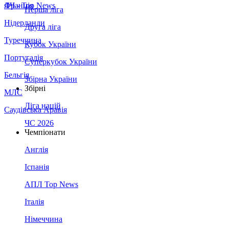
Франція
ЛЧ - Top News
Перша ліга
Нідерланди
Друга ліга
Туреччина
Кубок України
Португалія
Суперкубок України
Бельгія
Збірна України
Збірні
МЛС
Ліга націй
Саудівська Аравія
ЧС 2026
Чемпіонати
Англія
Іспанія
АПЛ Top News
Італія
Німеччина