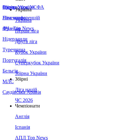
Збірна України
Італія
Суперкубок УЄФА
Україна
Німеччина
Ліга конференцій
Україна
Франція
ЛЧ - Top News
Перша ліга
Нідерланди
Друга ліга
Туреччина
Кубок України
Португалія
Суперкубок України
Бельгія
Збірна України
Збірні
МЛС
Ліга націй
Саудівська Аравія
ЧС 2026
Чемпіонати
Англія
Іспанія
АПЛ Top News