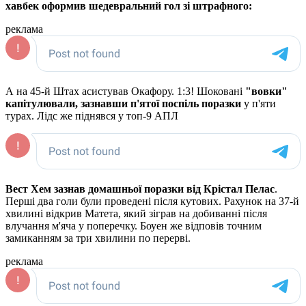
хавбек оформив шедевральний гол зі штрафного:
реклама
А на 45-й Штах асистував Окафору. 1:3! Шоковані
"вовки"
капітулювали, зазнавши п'ятої поспіль поразки
у п'яти
турах. Лідс же піднявся у топ-9 АПЛ
Вест Хем зазнав домашньої поразки від Крістал Пелас
.
Перші два голи були проведені після кутових. Рахунок на 37-й
хвилині відкрив Матета, який зіграв на добиванні після
влучання м'яча у поперечку. Боуен же відповів точним
замиканням за три хвилини по перерві.
реклама