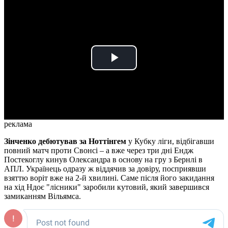
Play
Video
реклама
Зінченко дебютував за Ноттінгем
у Кубку ліги, відбігавши
повний матч проти Свонсі – а вже через три дні Ендж
Постекоглу кинув Олександра в основу на гру з Бернлі в
АПЛ. Українець одразу ж віддячив за довіру, посприявши
взяттю воріт вже на 2-й хвилині. Саме після його закидання
на хід Ндоє "лісники" заробили кутовий, який завершився
замиканням Вільямса.