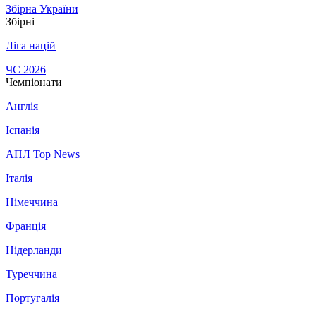
Збірна України
Збірні
Ліга націй
ЧС 2026
Чемпіонати
Англія
Іспанія
АПЛ Top News
Італія
Німеччина
Франція
Нідерланди
Туреччина
Португалія