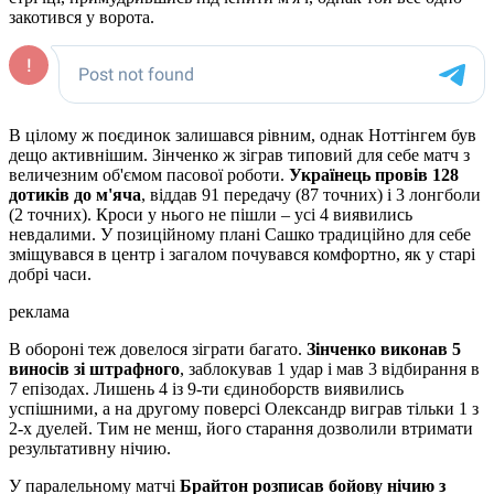
закотився у ворота.
В цілому ж поєдинок залишався рівним, однак Ноттінгем був
дещо активнішим. Зінченко ж зіграв типовий для себе матч з
величезним об'ємом пасової роботи.
Українець провів 128
дотиків до м'яча
, віддав 91 передачу (87 точних) і 3 лонгболи
(2 точних). Кроси у нього не пішли – усі 4 виявились
невдалими. У позиційному плані Сашко традиційно для себе
зміщувався в центр і загалом почувався комфортно, як у старі
добрі часи.
реклама
В обороні теж довелося зіграти багато.
Зінченко виконав 5
виносів зі штрафного
, заблокував 1 удар і мав 3 відбирання в
7 епізодах. Лишень 4 із 9-ти єдиноборств виявились
успішними, а на другому поверсі Олександр виграв тільки 1 з
2-х дуелей. Тим не менш, його старання дозволили втримати
результативну нічию.
У паралельному матчі
Брайтон розписав бойову нічию з