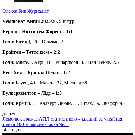
Олекса Бик
Журналіст
Чемпіонат Англії 2025/26, 5-й тур
Бернлі – Ноттінгем Форест – 1:1
Голи:
Ентоні, 20 – Вільямс, 2
Брайтон – Тоттенхем – 2:2
Голи:
Мінте,8, Аярі, 31 – Рішарлісон, 43, Ван Хекке, 262
Вест Хем – Крістал Пелас – 1:2
Голи:
Боуен, 49 – Матета, 37, Мітчелл 68
Вулверхемптон – Лідс – 1:3
Голи:
Крейчі, 8 – Калверт-Льюїн, 31, Штах, 39, Окафор, 45
до речі
Ярмолюк вражає АПЛ статистикою – кращий за українця
тільки 100-мільйонна зірка Челс
відео дня