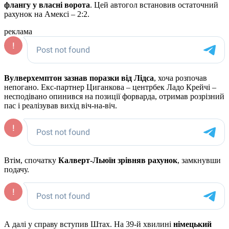
флангу у власні ворота
. Цей автогол встановив остаточний
рахунок на Амексі – 2:2.
реклама
Вулверхемптон зазнав поразки від Лідса
, хоча розпочав
непогано. Екс-партнер Циганкова – центрбек Ладо Крейчі –
несподівано опинився на позиції форварда, отримав розрізний
пас і реалізував вихід віч-на-віч.
Втім, спочатку
Калверт-Льюїн зрівняв рахунок
, замкнувши
подачу.
А далі у справу вступив Штах. На 39-й хвилині
німецький