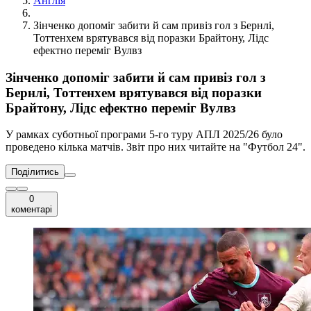
Англія
Зінченко допоміг забити й сам привіз гол з Бернлі,
Тоттенхем врятувався від поразки Брайтону, Лідс
ефектно переміг Вулвз
Зінченко допоміг забити й сам привіз гол з
Бернлі, Тоттенхем врятувався від поразки
Брайтону, Лідс ефектно переміг Вулвз
У рамках суботньої програми 5-го туру АПЛ 2025/26 було
проведено кілька матчів. Звіт про них читайте на "Футбол 24".
Поділитись
0
коментарі