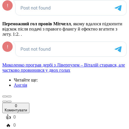
Переможний гол провів Мітчелл
, якому вдалося підхопити
відскок після подачі з правого флангу й ефектно вгатити з
лету. 1:2. .
Миколенко програв дербі з Ліверпулем – Віталій старався, але
частково провинився у двох голах
Читайте ще
:
Англія
0
Коментувати
️👍
0
️🔥
0