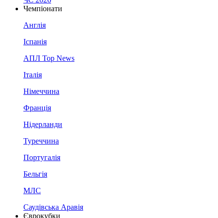
Чемпіонати
Англія
Іспанія
АПЛ Top News
Італія
Німеччина
Франція
Нідерланди
Туреччина
Португалія
Бельгія
МЛС
Саудівська Аравія
Єврокубки