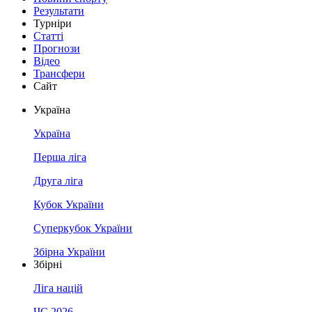
Результати
Турніри
Статті
Прогнози
Відео
Трансфери
Сайт
Україна
Україна
Перша ліга
Друга ліга
Кубок України
Суперкубок України
Збірна України
Збірні
Ліга націй
ЧС 2026