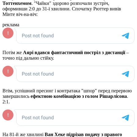
Тоттенхемом
. "Чайки" здорово розпочали зустріч,
оформивши 2:0 до 31-ї хвилини. Спочатку Рюттер вивів
Мінте віч-на-віч:
реклама
Потім же
Аярі вдався фантастичний постріл з дистанції
–
точно під дальню стійку.
Втім, успішний пресинг і контратака "шпор" перед перервою
завершились
ефектною комбінацією з голом Рішарлісона
.
2:1.
На 81-й же хвилині
Ван Хеке підрізав подачу з правого