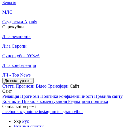
Бельгія
МЛС
Саудівська Аравія
Єврокубки
Ліга чемпіонів
Ліга Європи
Суперкубок УЄФА
Ліга конференцій
ЛЧ - Top News
До всіх турнірів
Статті
Прогнози
Відео
Трансфери
Сайт
Сайт
Редакція
Прогнози
Політика конфіденційності
Правила сайту
Контакти
Правила коментування
Редакційна політика
Соціальні мережі
facebook
x
youtube
instagram
telegram
viber
Укр
Рус
Новини спорту