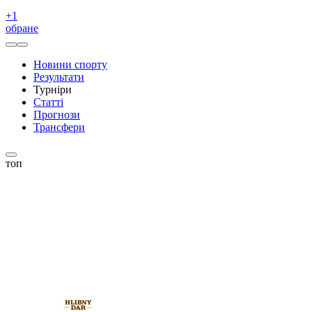
+
1
обране
Новини спорту
Результати
Турніри
Статті
Прогнози
Трансфери
топ