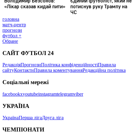
головна
матч-центр
прогнози
футбол +
Обране
САЙТ ФУТБОЛ 24
Редакція
Прогнози
Політика конфіденційності
Правила
сайту
Контакти
Правила коментування
Редакційна політика
Соціальні мережі
facebook
x
youtube
instagram
telegram
viber
УКРАЇНА
Україна
Перша ліга
Друга ліга
ЧЕМПІОНАТИ