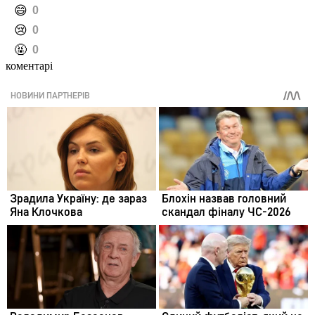
️😄
0
️😢
0
️🤬
0
коментарі