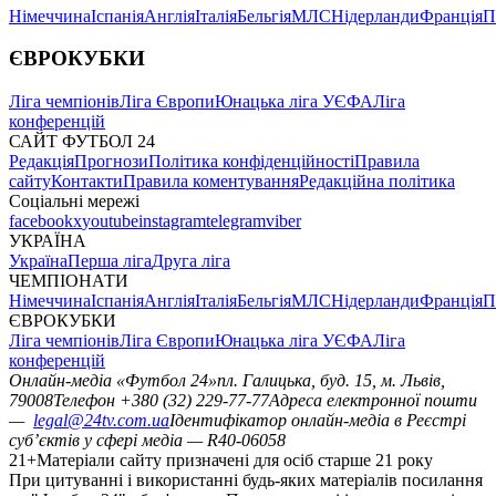
Німеччина
Іспанія
Англія
Італія
Бельгія
МЛС
Нідерланди
Франція
П
ЄВРОКУБКИ
Ліга чемпіонів
Ліга Європи
Юнацька ліга УЄФА
Ліга
конференцій
САЙТ ФУТБОЛ 24
Редакція
Прогнози
Політика конфіденційності
Правила
сайту
Контакти
Правила коментування
Редакційна політика
Соціальні мережі
facebook
x
youtube
instagram
telegram
viber
УКРАЇНА
Україна
Перша ліга
Друга ліга
ЧЕМПІОНАТИ
Німеччина
Іспанія
Англія
Італія
Бельгія
МЛС
Нідерланди
Франція
П
ЄВРОКУБКИ
Ліга чемпіонів
Ліга Європи
Юнацька ліга УЄФА
Ліга
конференцій
Онлайн-медіа «Футбол 24»
пл. Галицька, буд. 15, м. Львів,
79008
Телефон +380 (32) 229-77-77
Адреса електронної пошти
—
legal@24tv.com.ua
Ідентифікатор онлайн-медіа в Реєстрі
суб’єктів у сфері медіа — R40-06058
21+
Матеріали сайту призначені для осіб старше 21 року
При цитуванні і використанні будь-яких матеріалів посилання