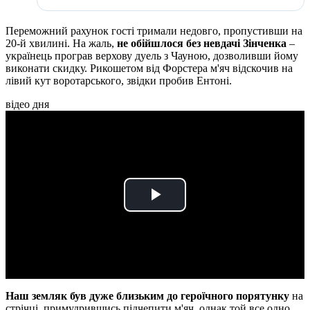
Переможний рахунок гості тримали недовго, пропустивши на
20-й хвилині. На жаль,
не обійшлося без невдачі Зінченка
–
українець програв верхову дуель з Чауною, дозволивши йому
виконати скидку. Рикошетом від Форстера м'яч відскочив на
лівий кут воротарського, звідки пробив Ентоні.
відео дня
Play
Video
Наш земляк був дуже близьким до героїчного порятунку
на
стрічці, примудрившись підчепити м'яч, однак той все одно