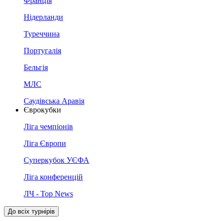
Франція
Нідерланди
Туреччина
Португалія
Бельгія
МЛС
Саудівська Аравія
Єврокубки
Ліга чемпіонів
Ліга Європи
Суперкубок УЄФА
Ліга конференцій
ЛЧ - Top News
До всіх турнірів