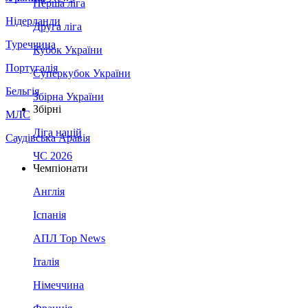
Перша ліга
Нідерланди
Друга ліга
Туреччина
Кубок України
Португалія
Суперкубок України
Бельгія
Збірна України
Збірні
МЛС
Ліга націй
Саудівська Аравія
ЧС 2026
Чемпіонати
Англія
Іспанія
АПЛ Top News
Італія
Німеччина