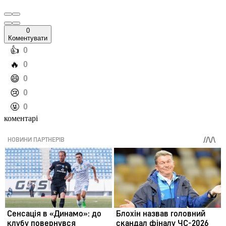
0
Коментувати
️👍
0
️🔥
0
️😄
0
️😢
0
️🤬
0
коментарі