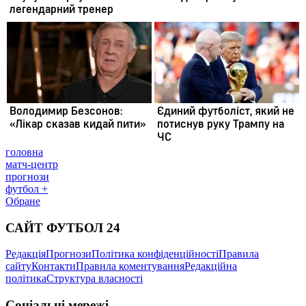
головна
матч-центр
прогнози
футбол +
Обране
САЙТ ФУТБОЛ 24
Редакція
Прогнози
Політика конфіденційності
Правила
сайту
Контакти
Правила коментування
Редакційна
політика
Структура власності
Соціальні мережі