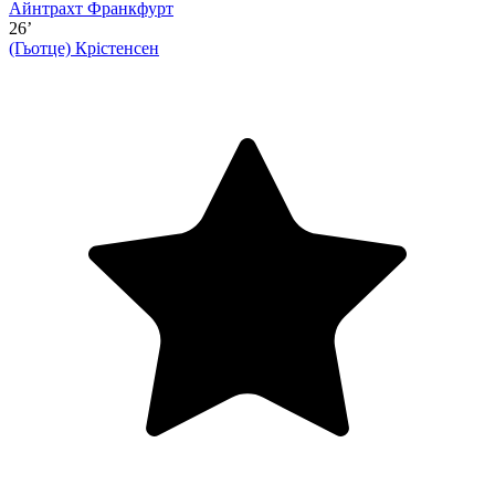
Айнтрахт Франкфурт
26’
(Гьотце)
Крістенсен