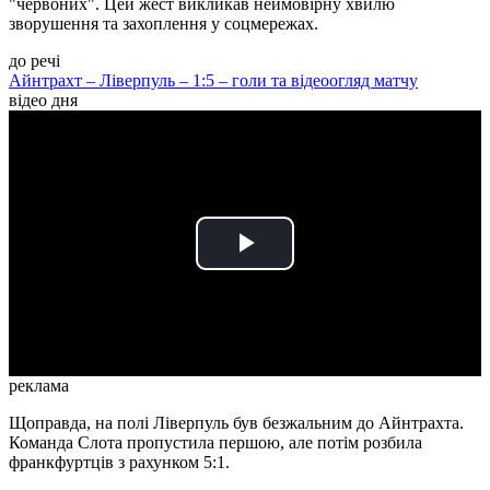
"червоних". Цей жест викликав неймовірну хвилю
зворушення та захоплення у соцмережах.
до речі
Айнтрахт – Ліверпуль – 1:5 – голи та відеоогляд матчу
відео дня
Play
Video
реклама
Щоправда, на полі Ліверпуль був безжальним до Айнтрахта.
Команда Слота пропустила першою, але потім розбила
франкфуртців з рахунком 5:1.