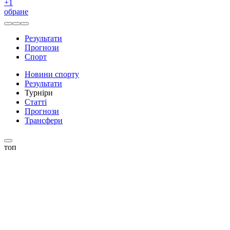
+
1
обране
Результати
Прогнози
Спорт
Новини спорту
Результати
Турніри
Статті
Прогнози
Трансфери
топ