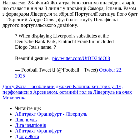
Нагадаємо, 28-річний Жота трагічно загинув внаслідок аварії,
що сталася в ніч на 3 липня у провінції Самора, Іспанія. Разом
з форвардом Ліверпуля та збірної Португалії загинув його брат
– 26-річний Андре Сілва, футболіст клубу Пенафіель із
другого португальського дивізіону.
? When displaying Liverpool's substitutes at the
Deutsche Bank Park, Eintracht Frankfurt included
Diogo Jota's name. ?
Beautiful gesture. ️
pic.twitter.com/UtDD34dOl8
— Football Tweet  (@Football__Tweet)
October 22,
2025
Діогу Жота – особливий джокер Клоппа: хет-трик у ЛЧ,
перфоманси з Арсеналом, останній гол за Ліверпуль на очах
Миколенка
Читайте ще
:
Айнтрахт Франкфурт - Ліверпуль
Ліверпуль
Ліга чемпіонів
Айнтрахт Франкфурт
Діогу Жота