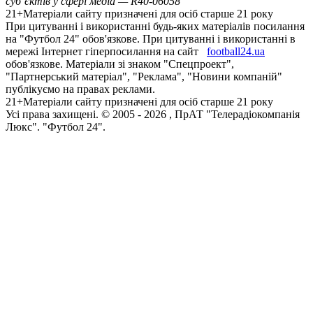
суб’єктів у сфері медіа — R40-06058
21+
Матеріали сайту призначені для осіб старше 21 року
При цитуванні і використанні будь-яких матеріалів посилання
на "Футбол 24" обов'язкове. При цитуванні і використанні в
мережі Інтернет гіперпосилання на сайт
football24.ua
обов'язкове. Матеріали зі знаком "Спецпроект",
"Партнерський матеріал", "Реклама", "Новини компаній"
публікуємо на правах реклами.
21+
Матеріали сайту призначені для осіб старше 21 року
Усi права захищенi. © 2005 -
2026
, ПрАТ "Телерадіокомпанія
Люкс". "Футбол 24".