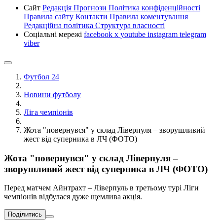
Сайт
Редакція
Прогнози
Політика конфіденційності
Правила сайту
Контакти
Правила коментування
Редакційна політика
Структура власності
Соціальні мережі
facebook
x
youtube
instagram
telegram
viber
Футбол 24
Новини футболу
Ліга чемпіонів
Жота "повернувся" у склад Ліверпуля – зворушливий
жест від суперника в ЛЧ (ФОТО)
Жота "повернувся" у склад Ліверпуля –
зворушливий жест від суперника в ЛЧ (ФОТО)
Перед матчем Айнтрахт – Ліверпуль в третьому турі Ліги
чемпіонів відбулася дуже щемлива акція.
Поділитись