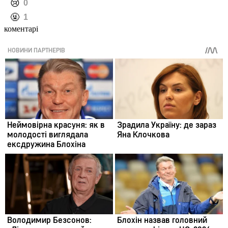
️😢
0
️🤬
1
коментарі