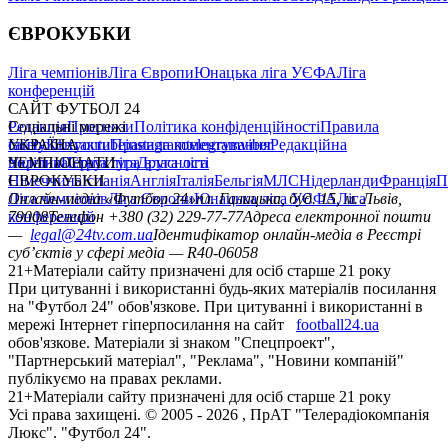
ЄВРОКУБКИ
Ліга чемпіонів
Ліга Європи
Юнацька ліга УЄФА
Ліга
конференцій
САЙТ ФУТБОЛ 24
Редакція
Соціальні мережі
Прогнози
Політика конфіденційності
Правила
сайту
facebook
УКРАЇНА
Контакти
x
youtube
Правила коментування
instagram
telegram
viber
Редакційна
політика
Україна
ЧЕМПІОНАТИ
Перша ліга
Структура власності
Друга ліга
Німеччина
ЄВРОКУБКИ
Іспанія
Англія
Італія
Бельгія
МЛС
Нідерланди
Франція
П
Ліга чемпіонів
Онлайн-медіа «Футбол 24»
Ліга Європи
Юнацька ліга УЄФА
пл. Галицька, буд. 15, м. Львів,
Ліга
конференцій
79008
Телефон +380 (32) 229-77-77
Адреса електронної пошти
—
legal@24tv.com.ua
Ідентифікатор онлайн-медіа в Реєстрі
суб’єктів у сфері медіа — R40-06058
21+
Матеріали сайту призначені для осіб старше 21 року
При цитуванні і використанні будь-яких матеріалів посилання
на "Футбол 24" обов'язкове. При цитуванні і використанні в
мережі Інтернет гіперпосилання на сайт
football24.ua
обов'язкове. Матеріали зі знаком "Спецпроект",
"Партнерський матеріал", "Реклама", "Новини компаній"
публікуємо на правах реклами.
21+
Матеріали сайту призначені для осіб старше 21 року
Усi права захищенi. © 2005 -
2026
, ПрАТ "Телерадіокомпанія
Люкс". "Футбол 24".