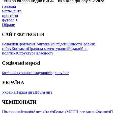
головна
матч-центр
прогнози
футбол +
Обране
САЙТ ФУТБОЛ 24
Редакція
Прогнози
Політика конфіденційності
Правила
сайту
Контакти
Правила коментування
Редакційна
політика
Структура власності
Соціальні мережі
facebook
x
youtube
instagram
telegram
viber
УКРАЇНА
Україна
Перша ліга
Друга ліга
ЧЕМПІОНАТИ
Німеччина
Іспанія
Англія
Італія
Бельгія
МЛС
Нідерланди
Франція
П