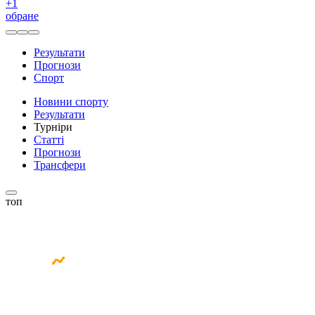
+
1
обране
Результати
Прогнози
Спорт
Новини спорту
Результати
Турніри
Статті
Прогнози
Трансфери
топ