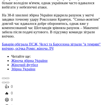
більше володіли м'ячем, однак українкам часто вдавалося
вибігати у небезпечні атаки.
На 38-й хвилині збірна України відкрила рахунок у матчі
завдяки точному удару Роксолани Кравчук. "Синьо-жовтим"
довгий час вдавалося добре оборонятись, однак вже у
компенсований час Шотландія зрівняла рахунок
– Макенені
забила після подачі кутового. В підсумку команди зіграли
внічию.
Баварія обіграла ПСЖ, Челсі та Барселона зіграли "в темряві"
внічию, осічка Роми: жіноча ЛЧ
Читайте ще
:
Жіноча збірна України
Жіночий футбол
Збірна України
️👍
0
️🔥
0
️😄
0