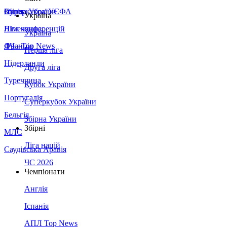
Збірна України
Італія
Суперкубок УЄФА
Україна
Німеччина
Ліга конференцій
Україна
Франція
ЛЧ - Top News
Перша ліга
Нідерланди
Друга ліга
Туреччина
Кубок України
Португалія
Суперкубок України
Бельгія
Збірна України
Збірні
МЛС
Ліга націй
Саудівська Аравія
ЧС 2026
Чемпіонати
Англія
Іспанія
АПЛ Top News