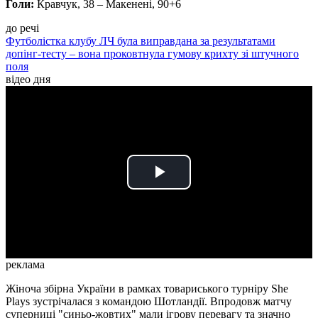
Голи:
Кравчук, 38 – Макенені, 90+6
до речі
Футболістка клубу ЛЧ була виправдана за результатами
допінг-тесту – вона проковтнула гумову крихту зі штучного
поля
відео дня
Play
Video
реклама
Жіноча збірна України в рамках товариського турніру She
Plays зустрічалася з командою Шотландії. Впродовж матчу
суперниці "синьо-жовтих" мали ігрову перевагу та значно