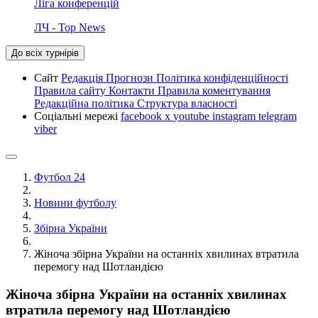
Ліга конференцій
ЛЧ - Top News
До всіх турнірів
Сайт
Редакція
Прогнози
Політика конфіденційності
Правила сайту
Контакти
Правила коментування
Редакційна політика
Структура власності
Соціальні мережі
facebook
x
youtube
instagram
telegram
viber
Футбол 24
Новини футболу
Збірна України
Жіноча збірна України на останніх хвилинах втратила
перемогу над Шотландією
Жіноча збірна України на останніх хвилинах
втратила перемогу над Шотландією