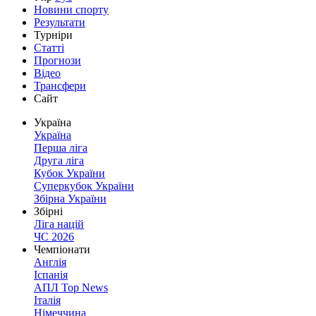
Новини спорту
Результати
Турніри
Статті
Прогнози
Відео
Трансфери
Сайт
Україна
Україна
Перша ліга
Друга ліга
Кубок України
Суперкубок України
Збірна України
Збірні
Ліга націй
ЧС 2026
Чемпіонати
Англія
Іспанія
АПЛ Top News
Італія
Німеччина