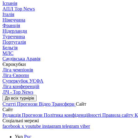
Іспанія
АПЛ Top News
Італія
Німеччина
Франція
Нідерланди
Туреччина
Португалія
Бельгія
МЛС
Саудівська Аравія
Єврокубки
Ліга чемпіонів
Ліга Європи
Суперкубок УЄФА
Ліга конференцій
ЛЧ - Top News
До всіх турнірів
Статті
Прогнози
Відео
Трансфери
Сайт
Сайт
Редакція
Прогнози
Політика конфіденційності
Правила сайту
К
Соціальні мережі
facebook
x
youtube
instagram
telegram
viber
Укр
Рус