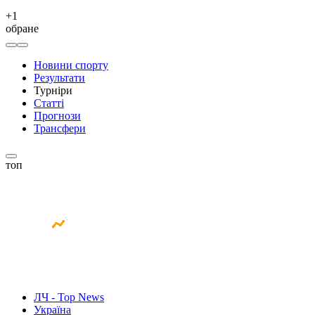
+
1
обране
Новини спорту
Результати
Турніри
Статті
Прогнози
Трансфери
топ
ЛЧ - Top News
Україна