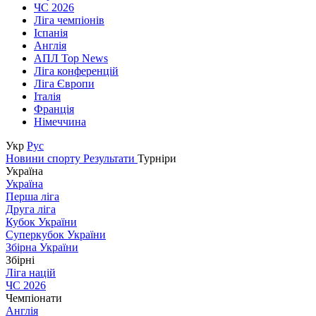
ЧС 2026
Ліга чемпіонів
Іспанія
Англія
АПЛ Top News
Ліга конференцій
Ліга Європи
Італія
Франція
Німеччина
Укр
Рус
Новини спорту
Результати
Турніри
Україна
Україна
Перша ліга
Друга ліга
Кубок України
Суперкубок України
Збірна України
Збірні
Ліга націй
ЧС 2026
Чемпіонати
Англія