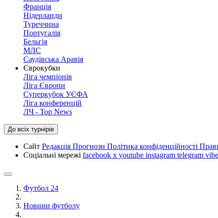
Франція
Нідерланди
Туреччина
Португалія
Бельгія
МЛС
Саудівська Аравія
Єврокубки
Ліга чемпіонів
Ліга Європи
Суперкубок УЄФА
Ліга конференцій
ЛЧ - Top News
До всіх турнірів
Сайт
Редакція
Прогнози
Політика конфіденційності
Прав
Соціальні мережі
facebook
x
youtube
instagram
telegram
vibe
Футбол 24
Новини футболу